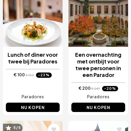
Lunch of diner voor
Een overnachting
twee bij Paradores
met ontbijt voor
twee personen in
een Parador
€ 100
-23%
€ 130
€ 200
-20%
€ 249
Paradores
Paradores
NU KOPEN
NU KOPEN
Afbeelding
Afbeelding
5 / 5