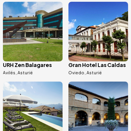
Afbeelding
Afbeelding
URH Zen Balagares
Gran Hotel Las Caldas
Avilés
Asturië
Oviedo
Asturië
Afbeelding
Afbeelding