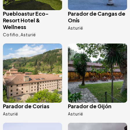
Puebloastur Eco-
Parador de Cangas de
Resort Hotel &
Onís
Wellness
Asturië
Cofiño
Asturië
Afbeelding
Afbeelding
Parador de Corias
Parador de Gijón
Asturië
Asturië