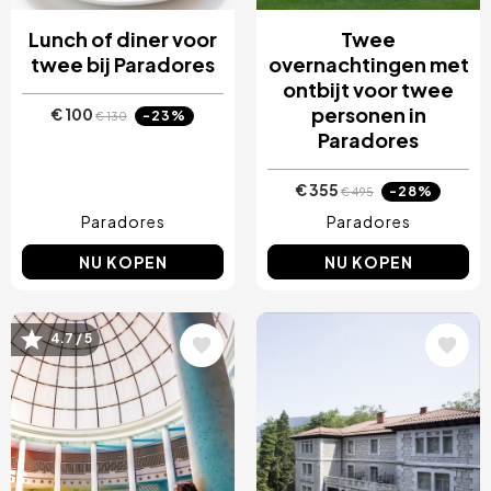
Lunch of diner voor
Twee
twee bij Paradores
overnachtingen met
ontbijt voor twee
personen in
€ 100
-23%
€ 130
Paradores
€ 355
-28%
€ 495
Paradores
Paradores
NU KOPEN
NU KOPEN
Afbeelding
Afbeelding
4.7 / 5