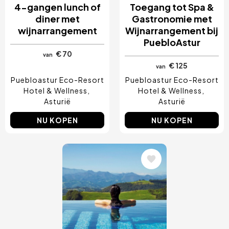
4-gangen lunch of
Toegang tot Spa &
diner met
Gastronomie met
wijnarrangement
Wijnarrangement bij
PuebloAstur
€ 70
van
€ 125
van
Puebloastur Eco-Resort
Puebloastur Eco-Resort
Hotel & Wellness
Hotel & Wellness
Asturië
Asturië
NU KOPEN
NU KOPEN
Afbeelding