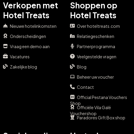
Verkopen met
Shoppen op
Hotel Treats
Hotel Treats
Nieuwe hotelinkomsten
Over hoteltreats.com
Onderscheidingen
Relatiegeschenken
Vraag een demo aan
Partnerprogramma
Vacatures
Veelgestelde vragen
Zakelijke blog
Blog
Beheer uw voucher
Contact
Official Pestana Vouchers
Shop
Officiële Vila Galé
Vouchershop
Paradores Gift Box shop