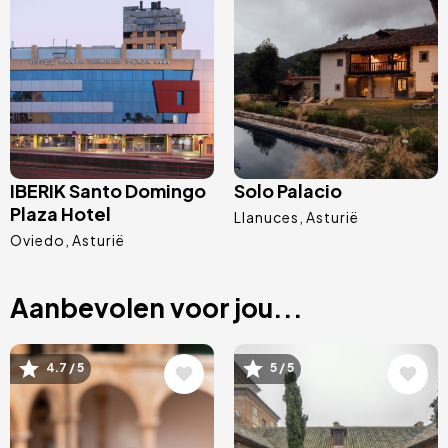
Afbeelding
Afbeelding
IBERIK Santo Domingo
Solo Palacio
Plaza Hotel
Llanuces
Asturië
Oviedo
Asturië
Aanbevolen voor jou...
Afbeelding
Afbeelding
4.7 / 5
5 / 5