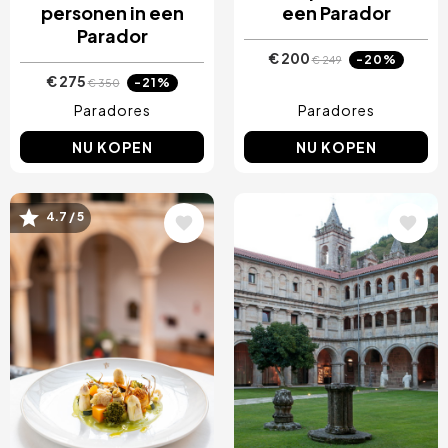
personen in een
een Parador
Parador
€ 200
-20%
€ 249
€ 275
-21%
€ 350
Paradores
Paradores
NU KOPEN
NU KOPEN
Afbeelding
Afbeelding
4.7 / 5