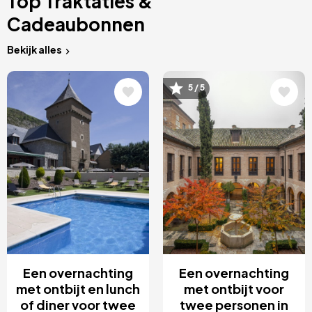
Top Traktaties &
Cadeaubonnen
Bekijk alles
Afbeelding
Afbeelding
5 / 5
Een overnachting
Een overnachting
met ontbijt en lunch
met ontbijt voor
of diner voor twee
twee personen in