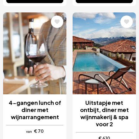
Afbeelding
Afbeelding
4-gangen lunch of
Uitstapje met
diner met
ontbijt, diner met
wijnarrangement
wijnmakerij & spa
voor 2
€ 70
van
€ 610