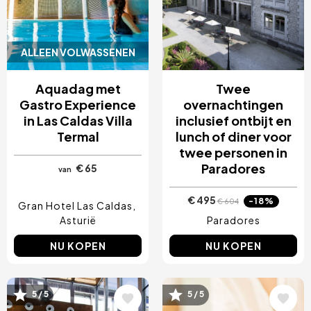
ALLEEN VOLWASSENEN
Aquadag met
Twee
Gastro Experience
overnachtingen
in Las Caldas Villa
inclusief ontbijt en
Termal
lunch of diner voor
twee personen in
Paradores
€ 65
van
€ 495
-18%
€ 604
Gran Hotel Las Caldas
Asturië
Paradores
NU KOPEN
NU KOPEN
Afbeelding
Afbeelding
5 / 5
5 / 5