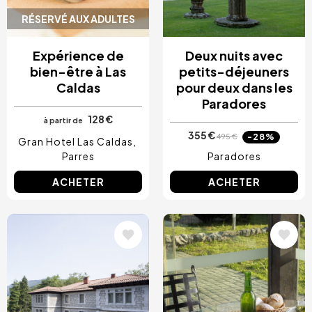
RÉSERVÉ AUX ADULTES
Expérience de
Deux nuits avec
bien-être à Las
petits-déjeuners
Caldas
pour deux dans les
Paradores
128 €
à partir de
355 €
-28%
495 €
Gran Hotel Las Caldas
Parres
Paradores
ACHETER
ACHETER
Image
Image