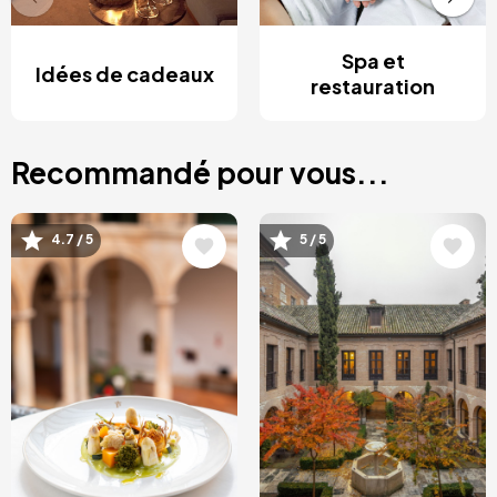
Spa et
Idées de cadeaux
restauration
Recommandé pour vous...
Image
Image
4.7 / 5
5 / 5