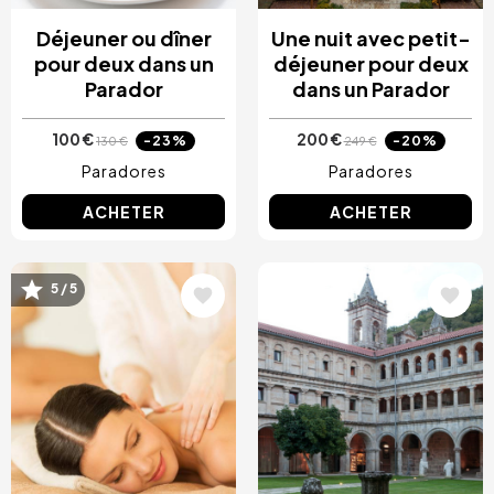
Déjeuner ou dîner
Une nuit avec petit-
pour deux dans un
déjeuner pour deux
Parador
dans un Parador
100 €
200 €
-23%
-20%
130 €
249 €
Paradores
Paradores
ACHETER
ACHETER
Image
Image
5 / 5