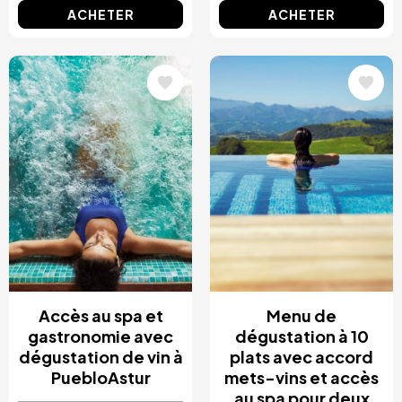
ACHETER
ACHETER
Image
Image
Accès au spa et
Menu de
gastronomie avec
dégustation à 10
dégustation de vin à
plats avec accord
PuebloAstur
mets-vins et accès
au spa pour deux