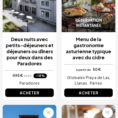
RÉSERVATION
INSTANTANÉE
Deux nuits avec
Menu de la
petits-déjeuners et
gastronomie
déjeuners ou dîners
asturienne typique
pour deux dans des
avec du cidre
Paradores
50 €
à partir de
495 €
-18%
604 €
Globales Playa de Las
Paradores
Llanas
Parres
ACHETER
ACHETER
Image
Image