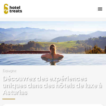
Aller
Image
au
contenu
principal
Espagne
Découvrez des expériences
uniques dans des hôtels de luxe à
Asturias