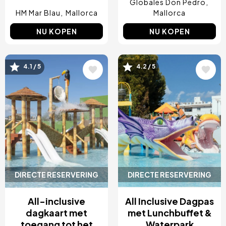
Globales Don Pedro
HM Mar Blau
Mallorca
Mallorca
NU KOPEN
NU KOPEN
Afbeelding
Afbeelding
4.1 / 5
4.2 / 5
DIRECTE RESERVERING
DIRECTE RESERVERING
All-inclusive
All Inclusive Dagpas
dagkaart met
met Lunchbuffet &
toegang tot het
Waterpark