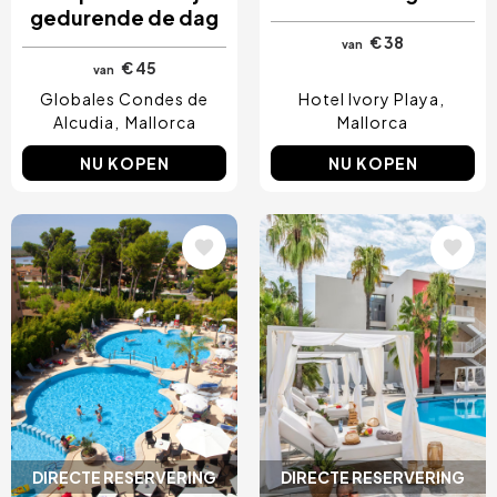
gedurende de dag
€ 38
van
€ 45
van
Globales Condes de
Hotel Ivory Playa
Alcudia
Mallorca
Mallorca
NU KOPEN
NU KOPEN
Afbeelding
Afbeelding
DIRECTE RESERVERING
DIRECTE RESERVERING