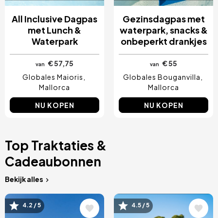
All Inclusive Dagpas
Gezinsdagpas met
met Lunch &
waterpark, snacks &
Waterpark
onbeperkt drankjes
€ 57,75
€ 55
van
van
Globales Maioris
Globales Bouganvilla
Mallorca
Mallorca
NU KOPEN
NU KOPEN
Top Traktaties &
Cadeaubonnen
Bekijk alles
Afbeelding
Afbeelding
4.2 / 5
4.5 / 5