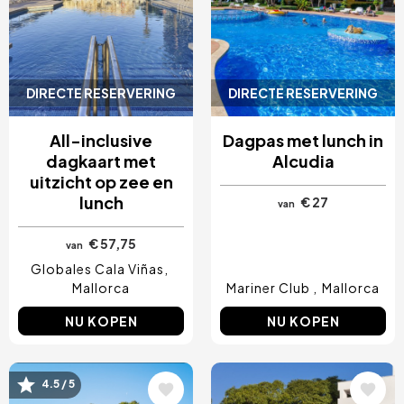
DIRECTE RESERVERING
DIRECTE RESERVERING
All-inclusive
Dagpas met lunch in
dagkaart met
Alcudia
uitzicht op zee en
lunch
€ 27
van
€ 57,75
van
Globales Cala Viñas
Mallorca
Mariner Club
Mallorca
NU KOPEN
NU KOPEN
Afbeelding
Afbeelding
4.5 / 5