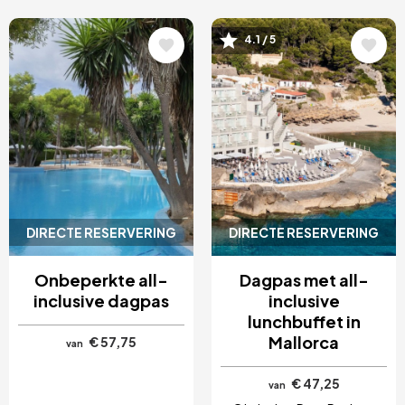
Afbeelding
Afbeelding
4.1 / 5
DIRECTE RESERVERING
DIRECTE RESERVERING
Onbeperkte all-
Dagpas met all-
inclusive dagpas
inclusive
lunchbuffet in
Mallorca
€ 57,75
van
€ 47,25
van