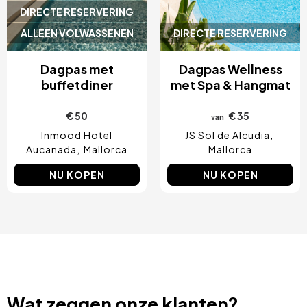
DIRECTE RESERVERING
ALLEEN VOLWASSENEN
DIRECTE RESERVERING
Dagpas met
Dagpas Wellness
buffetdiner
met Spa & Hangmat
€ 50
€ 35
van
Inmood Hotel
JS Sol de Alcudia
Aucanada
Mallorca
Mallorca
NU KOPEN
NU KOPEN
Wat zeggen onze klanten?