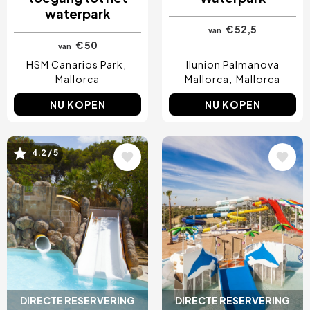
waterpark
€ 52,5
van
€ 50
van
HSM Canarios Park
Ilunion Palmanova
Mallorca
Mallorca
Mallorca
NU KOPEN
NU KOPEN
Afbeelding
Afbeelding
4.2 / 5
DIRECTE RESERVERING
DIRECTE RESERVERING