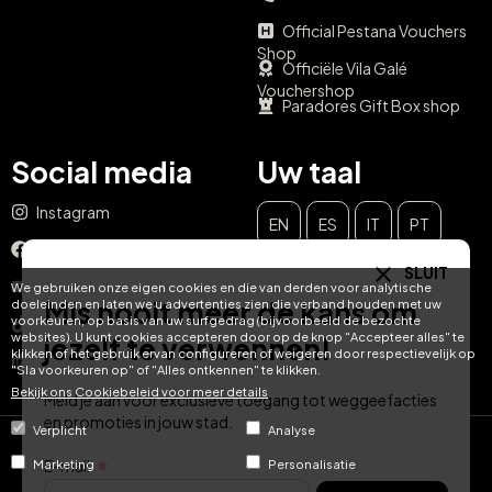
Official Pestana Vouchers
Shop
Officiële Vila Galé
Vouchershop
Paradores Gift Box shop
Social media
Uw taal
Instagram
EN
ES
IT
PT
Facebook
SLUIT
DE
FR
NL
YouTube
We gebruiken onze eigen cookies en die van derden voor analytische
Mis nooit meer de kans om
doeleinden en laten we u advertenties zien die verband houden met uw
voorkeuren, op basis van uw surfgedrag (bijvoorbeeld de bezochte
TikTok
websites). U kunt cookies accepteren door op de knop "Accepteer alles" te
jezelf te verwennen!
klikken of het gebruik ervan configureren of weigeren door respectievelijk op
LinkedIn
"Sla voorkeuren op" of "Alles ontkennen" te klikken.
Bekijk ons ​​Cookiebeleid voor meer details
Meld je aan voor exclusieve toegang tot weggeefacties
en promoties in jouw stad.
Verplicht
Analyse
© Hotel Treats 2026
E-mail
Marketing
Personalisatie