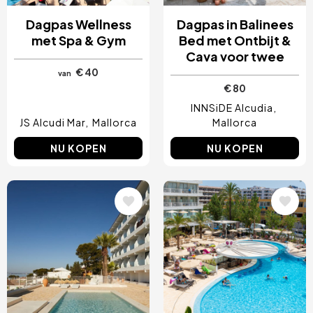
Dagpas Wellness
Dagpas in Balinees
met Spa & Gym
Bed met Ontbijt &
Cava voor twee
€ 40
van
€ 80
INNSiDE Alcudia
JS Alcudi Mar
Mallorca
Mallorca
NU KOPEN
NU KOPEN
Afbeelding
Afbeelding