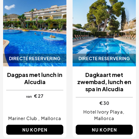
DIRECTE RESERVERING
DIRECTE RESERVERING
Dagpas met lunch in
Dagkaart met
Alcudia
zwembad, lunch en
spa in Alcudia
€ 27
van
€ 30
Hotel Ivory Playa
Mariner Club
Mallorca
Mallorca
NU KOPEN
NU KOPEN