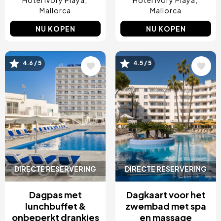
Hotel Ivory Playa
Hotel Ivory Playa
Mallorca
Mallorca
NU KOPEN
NU KOPEN
Afbeelding
Afbeelding
4.6 / 5
4.5 / 5
DIRECTE RESERVERING
DIRECTE RESERVERING
Dagpas met
Dagkaart voor het
lunchbuffet &
zwembad met spa
onbeperkt drankjes
en massage