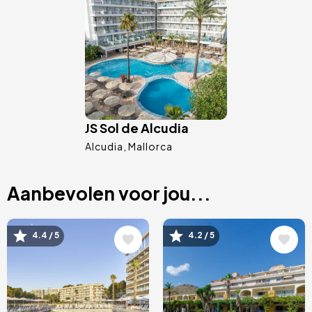
JS Sol de Alcudia
Alcudia
Mallorca
Aanbevolen voor jou...
Afbeelding
Afbeelding
4.4 / 5
4.2 / 5