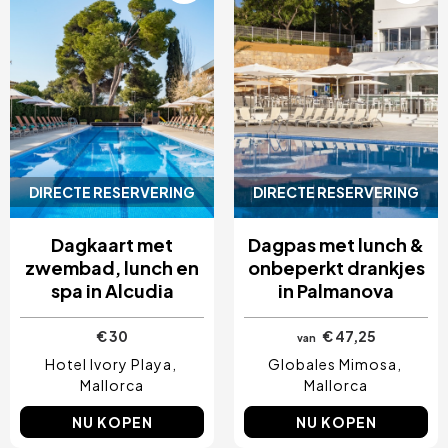
DIRECTE RESERVERING
DIRECTE RESERVERING
Dagkaart met
Dagpas met lunch &
zwembad, lunch en
onbeperkt drankjes
spa in Alcudia
in Palmanova
€ 30
€ 47,25
van
Hotel Ivory Playa
Globales Mimosa
Mallorca
Mallorca
NU KOPEN
NU KOPEN