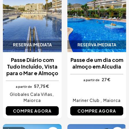
RESERVA IMEDIATA
RESERVA IMEDIATA
Passe Diário com
Passe de um dia com
Tudo Incluído, Vista
almoço em Alcudia
para o Mar e Almoço
27 €
a partir de
57,75 €
a partir de
Globales Cala Viñas
Maiorca
Mariner Club
Maiorca
COMPRE AGORA
COMPRE AGORA