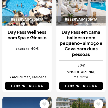
RESERVA IMEDIATA
RESERVA IMEDIATA
Day Pass Wellness
Day Pass em cama
com Spa e Ginásio
balinesa com
pequeno-almoço e
Cava para duas
40 €
a partir de
pessoas
80 €
INNSiDE Alcudia
JS Alcudi Mar
Maiorca
Maiorca
COMPRE AGORA
COMPRE AGORA
Imagem
Imagem