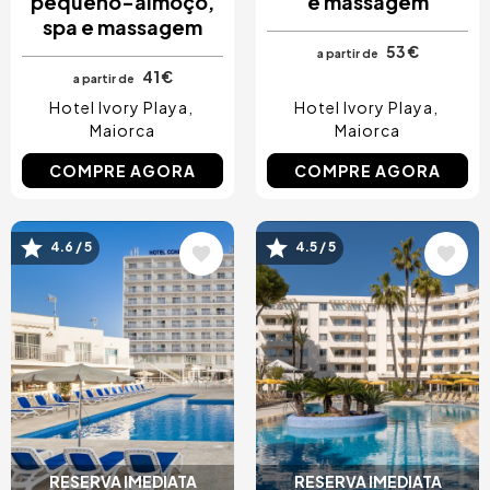
pequeno-almoço,
e massagem
spa e massagem
53 €
a partir de
41 €
a partir de
Hotel Ivory Playa
Hotel Ivory Playa
Maiorca
Maiorca
COMPRE AGORA
COMPRE AGORA
Imagem
Imagem
4.6 / 5
4.5 / 5
RESERVA IMEDIATA
RESERVA IMEDIATA