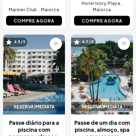
Hotel Ivory Playa
Mariner Club
Maiorca
Maiorca
COMPRE AGORA
COMPRE AGORA
Imagem
Imagem
4.5 / 5
4.7 / 5
RESERVA IMEDIATA
RESERVA IMEDIATA
Passe diário para a
Passe de um dia com
piscina com
piscina, almoço, spa