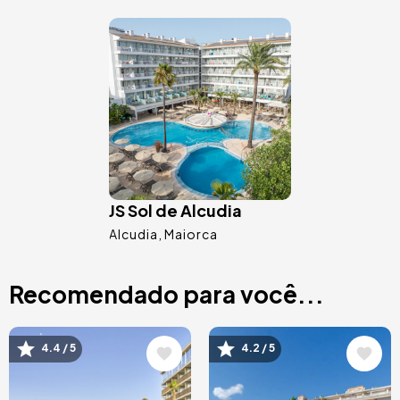
Imagem
JS Sol de Alcudia
Alcudia
Maiorca
Recomendado para você...
Imagem
Imagem
4.4 / 5
4.2 / 5