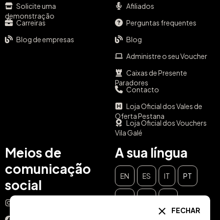
Solicite uma
Afiliados
demonstração
Carreiras
Perguntas frequentes
Blog de empresas
Blog
Administre o seu Voucher
Caixas de Presente
Paradores
Contacto
Loja Oficial dos Vales de
Oferta Pestana
Loja Oficial dos Vouchers
Vila Galé
Meios de
A sua língua
comunicação
EN
ES
IT
PT
social
DE
FR
NL
Instagram
FECHAR
Facebook