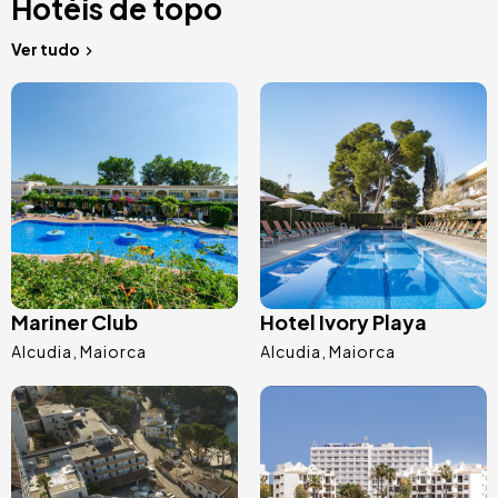
Hotéis de topo
Ver tudo
Imagem
Imagem
Mariner Club
Hotel Ivory Playa
Alcudia
Maiorca
Alcudia
Maiorca
Imagem
Imagem