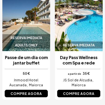
RESERVA IMEDIATA
ADULTS ONLY
RESERVA IMEDIATA
Passe de um dia com
Day Pass Wellness
jantar buffet
com Spa e rede
50 €
35 €
a partir de
Inmood Hotel
JS Sol de Alcudia
Aucanada
Maiorca
Maiorca
COMPRE AGORA
COMPRE AGORA