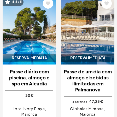
Imagem
Imagem
4.5 / 5
RESERVA IMEDIATA
RESERVA IMEDIATA
Passe diário com
Passe de um dia com
piscina, almoço e
almoço e bebidas
spa em Alcudia
ilimitadas em
Palmanova
30 €
47,25 €
a partir de
Hotel Ivory Playa
Globales Mimosa
Maiorca
Maiorca