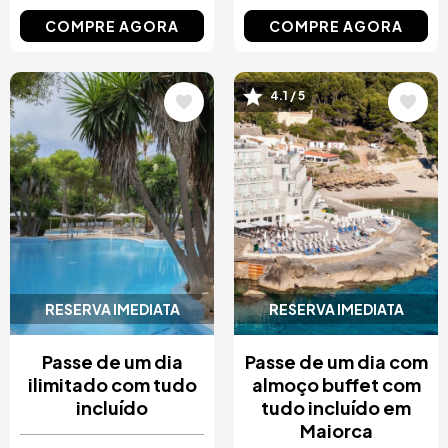
COMPRE AGORA
COMPRE AGORA
Imagem
Imagem
4.1 / 5
RESERVA IMEDIATA
RESERVA IMEDIATA
Passe de um dia
Passe de um dia com
ilimitado com tudo
almoço buffet com
incluído
tudo incluído em
Maiorca