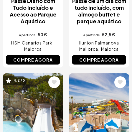
Passe Diário com
Passe de um dia com
Tudo Incluído e
tudo incluído, com
Acesso ao Parque
almoço buffet e
Aquático
parque aquático
50 €
52,5 €
a partir de
a partir de
HSM Canarios Park
Ilunion Palmanova
Maiorca
Mallorca
Maiorca
COMPRE AGORA
COMPRE AGORA
Imagem
Imagem
4.2 / 5