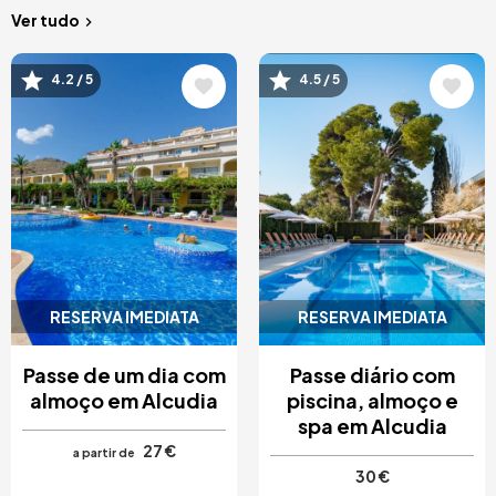
Ver tudo
Imagem
Imagem
4.2 / 5
4.5 / 5
RESERVA IMEDIATA
RESERVA IMEDIATA
Passe de um dia com
Passe diário com
almoço em Alcudia
piscina, almoço e
spa em Alcudia
27 €
a partir de
30 €