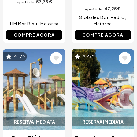
57,75 €
a partir de
47,25 €
a partir de
Globales Don Pedro
HM Mar Blau
Maiorca
Maiorca
COMPRE AGORA
COMPRE AGORA
Imagem
Imagem
4.1 / 5
4.2 / 5
RESERVA IMEDIATA
RESERVA IMEDIATA