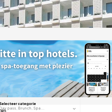
dults
ieke en charmante
rrane karakter dat
Datum in 
Selecteer categorie
Day pass, Brunch, Spa...
ERD.