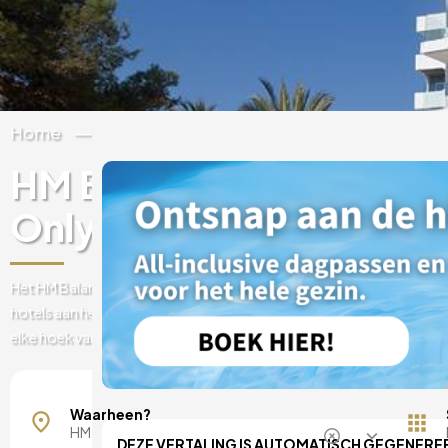
Home
Spanje
Balearen
Mallorca
HM Balanguera Beach (A
Only)
Het HM Balanguera Beach (adults only) hotel is een van de meest un
hotels aan het strand van Palma. Laat je meevoeren door het medite
elke hoek van het HM Balanguera Beach hotel vult.
Mallorca, Spanje
Madrid, Spanje
Waarheen?
Malaga, Spanje
DEZE VERTALING IS AUTOMATISCH GEGENERE