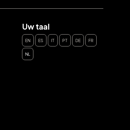
Uw taal
EN
ES
IT
PT
DE
FR
NL