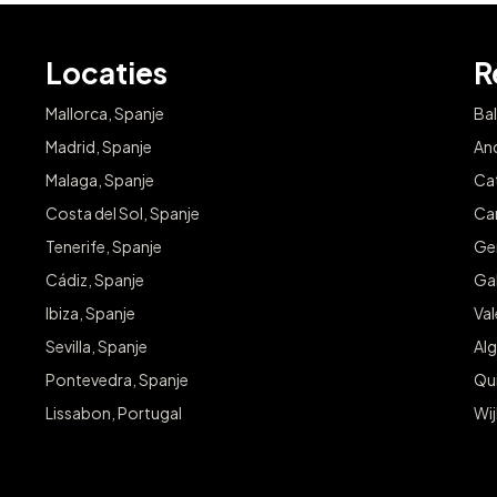
Locaties
R
Mallorca, Spanje
Bal
Madrid, Spanje
And
Malaga, Spanje
Cat
Costa del Sol, Spanje
Can
Tenerife, Spanje
Ge
Cádiz, Spanje
Gal
Ibiza, Spanje
Va
Sevilla, Spanje
Alg
Pontevedra, Spanje
Qu
Lissabon, Portugal
Wij