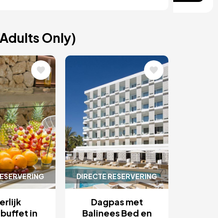
Adults Only)
ding
Afbeelding
RESERVERING
DIRECTE RESERVERING
rlijk
Dagpas met
buffet in
Balinees Bed en