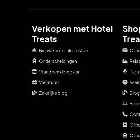
Verkopen met Hotel
Sho
Treats
Trea
Nieuwe hotelinkomsten
Over
Onderscheidingen
Rela
Vraag een demo aan
Part
Vacatures
Veel
Zakelijke blog
Blog
Behe
Cont
Offi
Offi