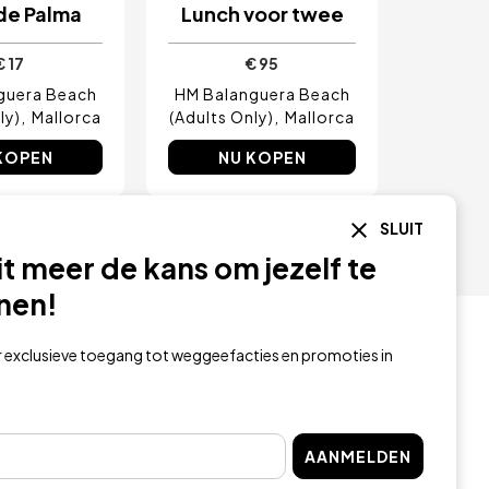
de Palma
Lunch voor twee
€ 17
€ 95
guera Beach
HM Balanguera Beach
ly)
Mallorca
(Adults Only)
Mallorca
KOPEN
NU KOPEN
SLUIT
it meer de kans om jezelf te
nen!
r exclusieve toegang tot weggeefacties en promoties in
AANMELDEN