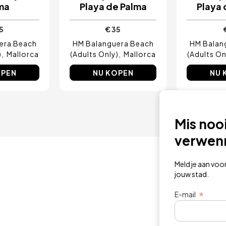
ma
Playa de Palma
Playa 
5
€ 35
era Beach
HM Balanguera Beach
HM Balan
)
Mallorca
(Adults Only)
Mallorca
(Adults On
OPEN
NU KOPEN
NU 
Mis noo
verwen
Meld je aan voo
jouw stad.
E-mail