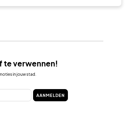
lf te verwennen!
oties in jouw stad.
AANMELDEN