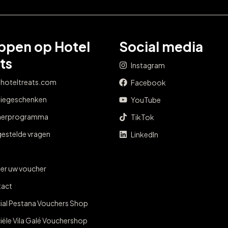
ppen op Hotel
Social media
ts
Instagram
 hoteltreats.com
Facebook
tiegeschenken
YouTube
nerprogramma
TikTok
gestelde vragen
LinkedIn
er uw voucher
act
cial Pestana Vouchers Shop
ciële Vila Galé Vouchershop