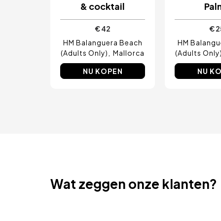
& cocktail
Pal
Amsterdam, Nederland
Nice, Frankrijk
Albufeira, Portugal
€ 42
€ 2
Vila Nova de Gaia, Portugal
HM Balanguera Beach
HM Balangu
(Adults Only)
Mallorca
(Adults Only
NU KOPEN
NU K
Wat zeggen onze klanten?