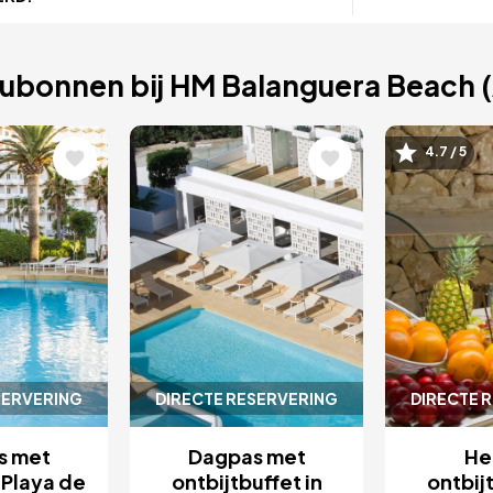
ubonnen bij HM Balanguera Beach (
ing
Afbeelding
Afbeel
4.7 / 5
SERVERING
DIRECTE RESERVERING
DIRECTE 
s met
Dagpas met
Hee
n Playa de
ontbijtbuffet in
ontbijt