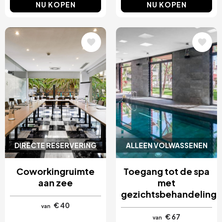
NU KOPEN
NU KOPEN
Afbeelding
Afbeelding
DIRECTE RESERVERING
ALLEEN VOLWASSENEN
Coworkingruimte
Toegang tot de spa
aan zee
met
gezichtsbehandeling
€ 40
van
€ 67
van