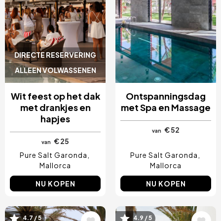
DIRECTE RESERVERING
ALLEEN VOLWASSENEN
Wit feest op het dak
Ontspanningsdag
met drankjes en
met Spa en Massage
hapjes
€ 52
van
€ 25
van
Pure Salt Garonda
Pure Salt Garonda
Mallorca
Mallorca
NU KOPEN
NU KOPEN
Afbeelding
Afbeelding
4.7 / 5
4.9 / 5