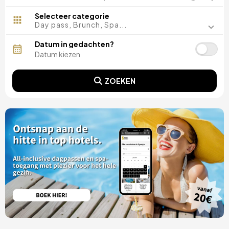
Malaga, Spanje
Costa del Sol, Spanje
Selecteer categorie
Ibiza, Spanje
Day pass, Brunch, Spa...
Tarragona, Spanje
Tenerife, Spanje
Datum in gedachten?
Cádiz, Spanje
Sevilla, Spanje
Pontevedra, Spanje
ZOEKEN
Parijs, Frankrijk
Lissabon, Portugal
Menorca, Spanje
Girona, Spanje
Gran Canaria, Spanje
Rome, Italië
Valencia, Spanje
Granada, Spanje
Porto, Portugal
Punta Cana, Dominicaanse Republiek
Caceres, Spanje
Asturië, Spanje
Riviera Maya, Mexico
Costa Blanca, Spanje
Bilbao, Spanje