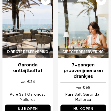
DIRECTE RESERVERING
DIRECTE RESERVERING
Garonda
7-gangen
ontbijtbuffet
proeverijmenu en
drankjes
€ 24
van
€ 65
van
Pure Salt Garonda
Pure Salt Garonda
Mallorca
Mallorca
NU KOPEN
NU KOPEN