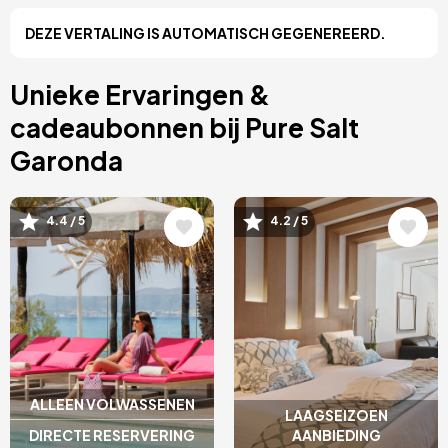
Cancún, Mexico
DEZE VERTALING IS AUTOMATISCH GEGENEREERD.
Amsterdam, Nederland
Nice, Frankrijk
Albufeira, Portugal
Unieke Ervaringen &
Vila Nova de Gaia, Portugal
cadeaubonnen bij Pure Salt
Garonda
Afbeelding
Afbeelding
4.4 / 5
4.2 / 5
ALLEEN VOLWASSENEN
LAAGSEIZOEN
DIRECTE RESERVERING
AANBIEDING