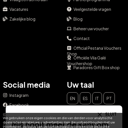
Vacatures
Veelgestelde vragen
Zakelijke blog
Blog
Beheer uw voucher
Contact
Official Pestana Vouchers
Shop
Officiële Vila Galé
Vouchershop
Paradores Gift Box shop
Social media
Uw taal
Instagram
EN
ES
IT
PT
Facebook
DE
FR
NL
SLUIT
YouTube
We gebruiken onze eigen cookies en die van derden voor analytische
Mis nooit meer de kans om
doeleinden en laten we u advertenties zien die verband houden met uw
TikTok
voorkeuren, op basis van uw surfgedrag (bijvoorbeeld de bezochte