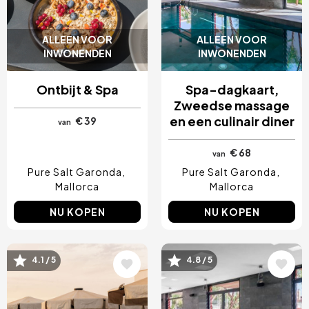
ALLEEN VOOR
ALLEEN VOOR
INWONENDEN
INWONENDEN
Ontbijt & Spa
Spa-dagkaart,
Zweedse massage
en een culinair diner
€ 39
van
€ 68
van
Pure Salt Garonda
Pure Salt Garonda
Mallorca
Mallorca
NU KOPEN
NU KOPEN
Afbeelding
Afbeelding
4.1 / 5
4.8 / 5