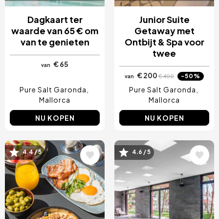
Dagkaart ter
Junior Suite
waarde van 65 € om
Getaway met
van te genieten
Ontbijt & Spa voor
twee
€ 65
van
€ 200
-50%
van
€ 400
Pure Salt Garonda
Pure Salt Garonda
Mallorca
Mallorca
NU KOPEN
NU KOPEN
Afbeelding
Afbeelding
4.4 / 5
4.6 / 5