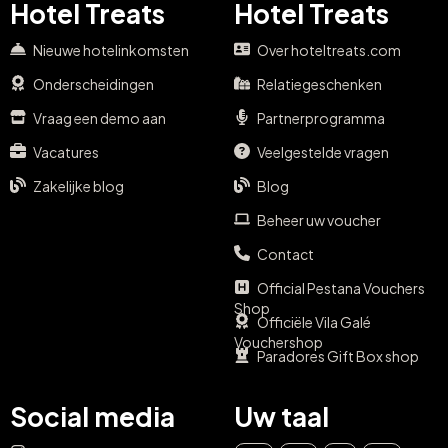
Verkopen met
Shoppen op
Hotel Treats
Hotel Treats
Nieuwe hotelinkomsten
Over hoteltreats.com
Onderscheidingen
Relatiegeschenken
Vraag een demo aan
Partnerprogramma
Vacatures
Veelgestelde vragen
Zakelijke blog
Blog
Beheer uw voucher
Contact
Official Pestana Vouchers
Shop
Officiële Vila Galé
Vouchershop
Paradores Gift Box shop
Social media
Uw taal