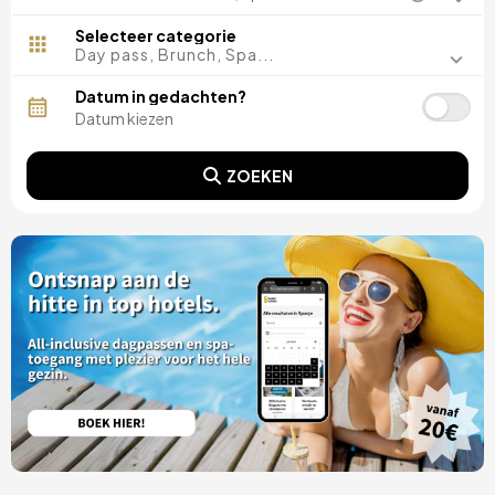
Malaga, Spanje
Costa del Sol, Spanje
Selecteer categorie
Ibiza, Spanje
Day pass, Brunch, Spa...
Tarragona, Spanje
Tenerife, Spanje
Datum in gedachten?
Cádiz, Spanje
Sevilla, Spanje
Pontevedra, Spanje
ZOEKEN
Parijs, Frankrijk
Lissabon, Portugal
Menorca, Spanje
Girona, Spanje
Gran Canaria, Spanje
Rome, Italië
Valencia, Spanje
Granada, Spanje
Porto, Portugal
Punta Cana, Dominicaanse Republiek
Caceres, Spanje
Asturië, Spanje
Riviera Maya, Mexico
Costa Blanca, Spanje
Bilbao, Spanje