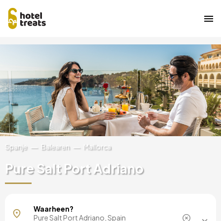
Overslaan
Afbeelding
naar
hoofdinhoud
Spanje
Balearen
Mallorca
Pure Salt Port Adriano
Mallorca, Spanje
Waarheen?
Madrid, Spanje