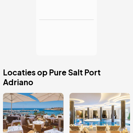
DIRECTE RESERVERING
Dagpas met diner
€ 58
van
Pure Salt Port Adriano
Mallorca
NU KOPEN
Locaties op Pure Salt Port
Adriano
Afbeelding
Afbeelding