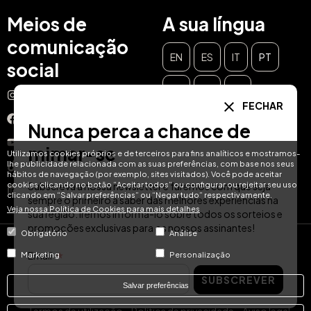
Meios de
A sua língua
comunicação
EN
ES
IT
PT
social
DE
FR
NL
Instagram
FECHAR
Facebook
Nunca perca a chance de
YouTube
mimar-se
Utilizamos cookies próprios e de terceiros para fins analíticos e mostramos-
lhe publicidade relacionada com as suas preferências, com base nos seus
TikTok
hábitos de navegação (por exemplo, sites visitados). Você pode aceitar
cookies clicando no botão “Aceitar todos” ou configurar ou rejeitar seu uso
Subscreva a nossa newsletter e faremos com que seja
LinkedIn
clicando em “Salvar preferências” ou “Negar tudo” respectivamente.
sempre o primeiro a saber das melhores experiências na
Veja nossa Política de Cookies para mais detalhes
sua região. Iremos informá-lo sobre todos os sorteios e
promoções exclusivas para os nossos assinantes!
Obrigatório
Análise
© Hotel Treats 2026
Email
Marketing
Personalização
SUBSCREVER
Tel: +34 871 51 00 40 (9:00 - 19:00 CEST)
Salvar preferências