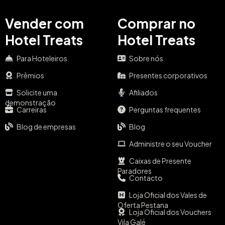
Vender com
Comprar no
Hotel Treats
Hotel Treats
Para Hoteleiros
Sobre nós
Prêmios
Presentes corporativos
Solicite uma
Afiliados
demonstração
Carreiras
Perguntas frequentes
Blog de empresas
Blog
Administre o seu Voucher
Caixas de Presente
Paradores
Contacto
Loja Oficial dos Vales de
Oferta Pestana
Loja Oficial dos Vouchers
Vila Galé