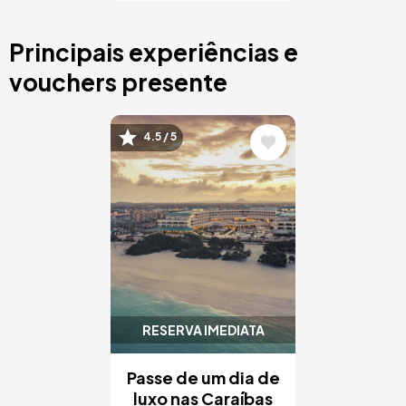
Principais experiências e
vouchers presente
Imagem
4.5 / 5
RESERVA IMEDIATA
Passe de um dia de
luxo nas Caraíbas