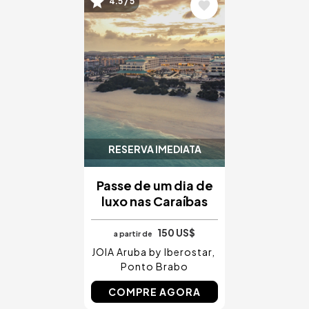
Imagem
4.5 / 5
RESERVA IMEDIATA
Passe de um dia de
luxo nas Caraíbas
150 US$
a partir de
JOIA Aruba by Iberostar
Ponto Brabo
COMPRE AGORA