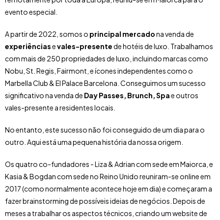
evento especial.
A partir de 2022, somos o
principal mercado
na venda de
experiências
e
vales-presente
de hotéis de luxo. Trabalhamos
com mais de 250 propriedades de luxo, incluindo marcas como
Nobu, St. Regis, Fairmont, e ícones independentes como o
Marbella Club & El Palace Barcelona. Conseguimos um sucesso
significativo na venda de
Day Passes, Brunch, Spa
e outros
vales-presente a residentes locais.
No entanto, este sucesso não foi conseguido de um dia para o
outro. Aqui está uma pequena história da nossa origem.
Os quatro co-fundadores - Liza & Adrian com sede em Maiorca, e
Kasia & Bogdan com sede no Reino Unido reuniram-se online em
2017 (como normalmente acontece hoje em dia) e começaram a
fazer brainstorming de possíveis ideias de negócios. Depois de
meses a trabalhar os aspectos técnicos, criando um website de