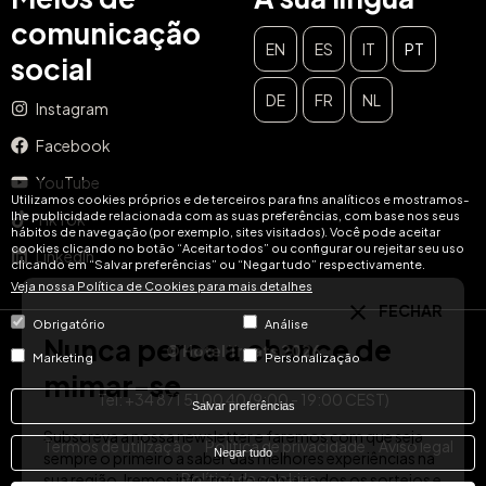
comunicação
EN
ES
IT
PT
social
DE
FR
NL
Instagram
FECHAR
Facebook
Nunca perca a chance de
YouTube
mimar-se
Utilizamos cookies próprios e de terceiros para fins analíticos e mostramos-
lhe publicidade relacionada com as suas preferências, com base nos seus
TikTok
hábitos de navegação (por exemplo, sites visitados). Você pode aceitar
cookies clicando no botão “Aceitar todos” ou configurar ou rejeitar seu uso
Subscreva a nossa newsletter e faremos com que seja
LinkedIn
clicando em “Salvar preferências” ou “Negar tudo” respectivamente.
sempre o primeiro a saber das melhores experiências na
Veja nossa Política de Cookies para mais detalhes
sua região. Iremos informá-lo sobre todos os sorteios e
promoções exclusivas para os nossos assinantes!
Obrigatório
Análise
© Hotel Treats 2026
Email
Marketing
Personalização
SUBSCREVER
Tel: +34 871 51 00 40 (9:00 - 19:00 CEST)
Salvar preferências
Termos de utilização
Política de privacidade
Aviso legal
Negar tudo
Política de cookies