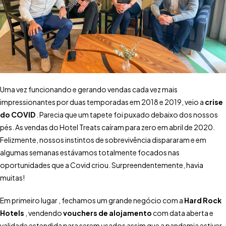
Uma vez funcionando e gerando vendas cada vez mais
impressionantes por duas temporadas em 2018 e 2019, veio a
crise
do COVID
. Parecia que um tapete foi puxado debaixo dos nossos
pés. As vendas do Hotel Treats caíram para zero em abril de 2020.
Felizmente, nossos instintos de sobrevivência dispararam e em
algumas semanas estávamos totalmente focados nas
oportunidades que a Covid criou. Surpreendentemente, havia
muitas!
Em primeiro lugar , fechamos um grande negócio com a
Hard Rock
Hotels
, vendendo
vouchers de alojamento
com data aberta e
validade estendida para serem usados assim que a pandemia estiver