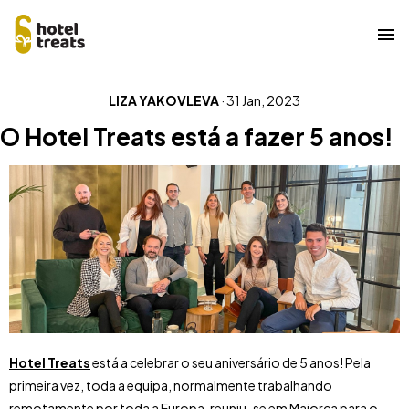
Saltar
LIZA YAKOVLEVA
·
31 Jan, 2023
para
o
O Hotel Treats está a fazer 5 anos!
conteúdo
principal
Hotel Treats
está a celebrar o seu aniversário de 5 anos! Pela
primeira vez, toda a equipa, normalmente trabalhando
remotamente por toda a Europa, reuniu-se em Maiorca para o