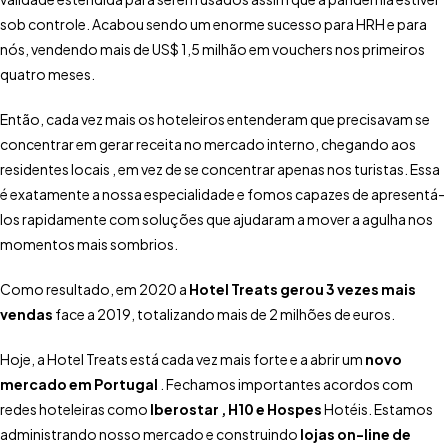
sob controle. Acabou sendo um enorme sucesso para HRH e para
nós, vendendo mais de US$ 1,5 milhão em vouchers nos primeiros
quatro meses.
Então, cada vez mais os hoteleiros entenderam que precisavam se
concentrar em gerar receita no mercado interno, chegando aos
residentes locais , em vez de se concentrar apenas nos turistas. Essa
é exatamente a nossa especialidade e fomos capazes de apresentá-
los rapidamente com soluções que ajudaram a mover a agulha nos
momentos mais sombrios.
Como resultado, em 2020 a
Hotel Treats
gerou 3 vezes mais
vendas
face a 2019, totalizando mais de 2 milhões de euros.
Hoje, a Hotel Treats está cada vez mais forte e a abrir um
novo
mercado em Portugal
. Fechamos importantes acordos com
redes hoteleiras como
Iberostar
,
H10
e
Hospes
Hotéis. Estamos
administrando nosso mercado e construindo
lojas on-line de