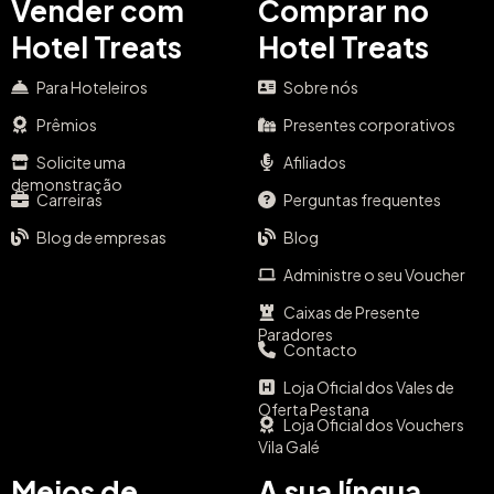
Vender com
Comprar no
Hotel Treats
Hotel Treats
Para Hoteleiros
Sobre nós
Prêmios
Presentes corporativos
Solicite uma
Afiliados
demonstração
Carreiras
Perguntas frequentes
Blog de empresas
Blog
Administre o seu Voucher
Caixas de Presente
Paradores
Contacto
Loja Oficial dos Vales de
Oferta Pestana
Loja Oficial dos Vouchers
Vila Galé
Meios de
A sua língua