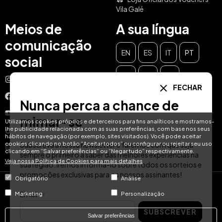
Vila Galé
Meios de
A sua língua
comunicação
EN
ES
IT
PT
social
DE
FR
NL
Instagram
FECHAR
Facebook
Nunca perca a chance de
YouTube
mimar-se
Utilizamos cookies próprios e de terceiros para fins analíticos e mostramos-
lhe publicidade relacionada com as suas preferências, com base nos seus
TikTok
hábitos de navegação (por exemplo, sites visitados). Você pode aceitar
cookies clicando no botão “Aceitar todos” ou configurar ou rejeitar seu uso
Subscreva a nossa newsletter e faremos com que seja
LinkedIn
clicando em “Salvar preferências” ou “Negar tudo” respectivamente.
sempre o primeiro a saber das melhores experiências na
Veja nossa Política de Cookies para mais detalhes
sua região. Iremos informá-lo sobre todos os sorteios e
promoções exclusivas para os nossos assinantes!
Obrigatório
Análise
© Hotel Treats 2026
Email
Marketing
Personalização
SUBSCREVER
Tel: +34 871 51 00 40 (9:00 - 19:00 CEST)
Salvar preferências