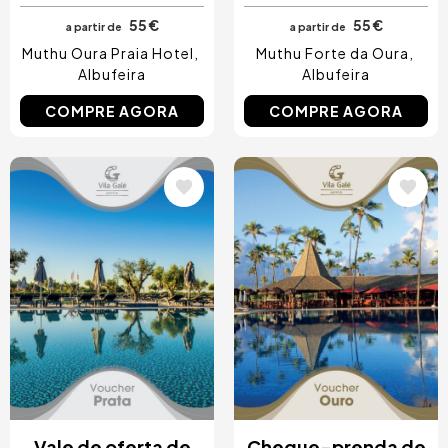
55 €
55 €
a partir de
a partir de
Muthu Oura Praia Hotel
Muthu Forte da Oura
Albufeira
Albufeira
COMPRE AGORA
COMPRE AGORA
Imagem
Imagem
Vale de oferta de
Cheque-prenda de