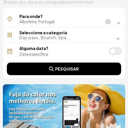
Brunch, spa, day pass, escapadelas e muito mais
Albufeira
Para onde?
Guia
Playa de Falésia
Seleccione a categoria
Day pass, Brunch, Spa...
Alguma data?
PESQUISAR