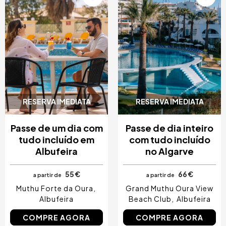
RESERVA IMEDIATA
RESERVA IMEDIATA
Passe de um dia com
Passe de dia inteiro
tudo incluído em
com tudo incluído
Albufeira
no Algarve
55 €
66 €
a partir de
a partir de
Muthu Forte da Oura
Grand Muthu Oura View
Albufeira
Beach Club
Albufeira
COMPRE AGORA
COMPRE AGORA