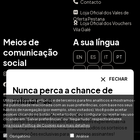
Contacto
Loja Oficial dos Vales de
Oferta Pestana
Loja Oficial dos Vouchers
Vila Galé
Meios de
A sua língua
comunicação
EN
ES
IT
PT
social
DE
FR
NL
Instagram
FECHAR
Facebook
Nunca perca a chance de
YouTube
mimar-se
Utilizamos cookies próprios e de terceiros para fins analíticos e mostramos-
lhe publicidade relacionada com as suas preferências, com base nos seus
TikTok
hábitos de navegação (por exemplo, sites visitados). Você pode aceitar
cookies clicando no botão “Aceitar todos” ou configurar ou rejeitar seu uso
Subscreva a nossa newsletter e faremos com que seja
LinkedIn
clicando em “Salvar preferências” ou “Negar tudo” respectivamente.
sempre o primeiro a saber das melhores experiências na
Veja nossa Política de Cookies para mais detalhes
sua região. Iremos informá-lo sobre todos os sorteios e
promoções exclusivas para os nossos assinantes!
Obrigatório
Análise