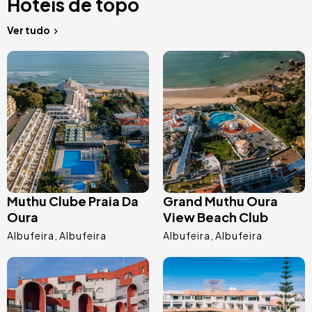
Hotéis de topo
Ver tudo
Imagem
Imagem
Muthu Clube Praia Da
Grand Muthu Oura
Oura
View Beach Club
Albufeira
Albufeira
Albufeira
Albufeira
Imagem
Imagem