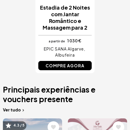
Estadia de 2 Noites
com Jantar
Romântico e
Massagem para 2
1 030 €
a partir de
EPIC SANA Algarve
Albufeira
COMPRE AGORA
Principais experiências e
vouchers presente
Ver tudo
Imagem
Imagem
4.3 / 5