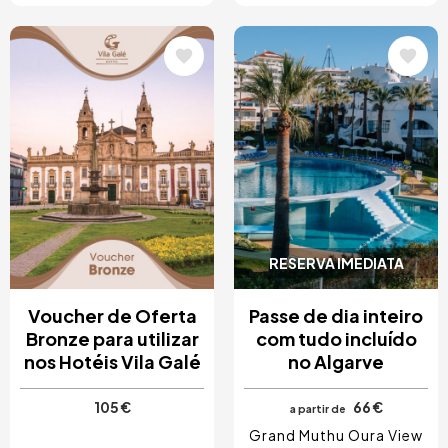
Imagem
Imagem
RESERVA IMEDIATA
Voucher de Oferta
Passe de dia inteiro
Bronze para utilizar
com tudo incluído
nos Hotéis Vila Galé
no Algarve
105 €
66 €
a partir de
Grand Muthu Oura View