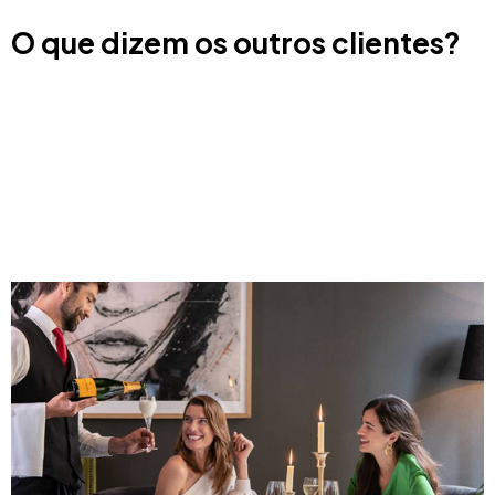
O que dizem os outros clientes?