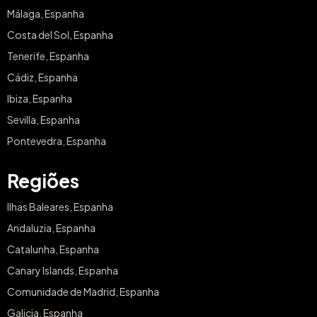
Málaga, Espanha
Costa del Sol, Espanha
Tenerife, Espanha
Cádiz, Espanha
Ibiza, Espanha
Sevilla, Espanha
Pontevedra, Espanha
Regiões
Ilhas Baleares, Espanha
Andaluzia, Espanha
Catalunha, Espanha
Canary Islands, Espanha
Comunidade de Madrid, Espanha
Galicia, Espanha