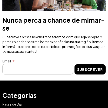
Nunca perca a chance de mimar-
se
Subscreva a nossa newsletter e faremos com que seja sempre o
primeiro a saber das melhores experiências na sua região. Iremos
informá-lo sobre todos os sorteios e promoções exclusivas para
os nossos assinantes!
Email
SUBSCREVER
Categorias
Passe de Dia