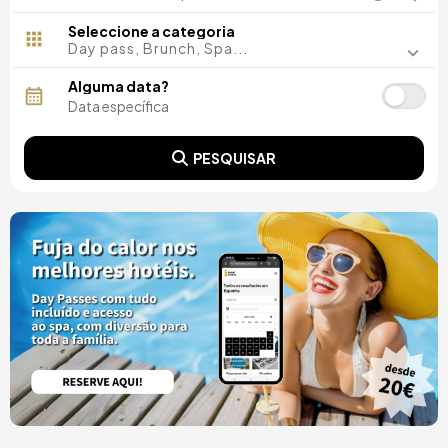
Madrid, Espanha
Málaga, Espanha
Seleccione a categoria
Costa del Sol, Espanha
Day pass, Brunch, Spa...
Ibiza, Espanha
Tarragona, Espanha
Alguma data?
Tenerife, Espanha
Cádiz, Espanha
Alicante, Espanha
PESQUISAR
Sevilla, Espanha
Pontevedra, Espanha
Paris, França
Lisboa, Portugal
Menorca, Espanha
Girona, Espanha
Gran Canaria, Espanha
Roma, Itália
Valencia, Espanha
Granada, Espanha
Porto, Portugal
Punta Cana, República Dominicana
Caceres, Espanha
Asturias, Espanha
Riviera Maya, Mexico