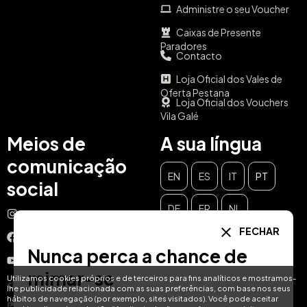
Administre o seu Voucher
Caixas de Presente
Paradores
Contacto
Loja Oficial dos Vales de
Oferta Pestana
Loja Oficial dos Vouchers
Vila Galé
Meios de
A sua língua
comunicação
EN
ES
IT
PT
social
DE
FR
NL
Instagram
FECHAR
Facebook
Nunca perca a chance de
YouTube
mimar-se
Utilizamos cookies próprios e de terceiros para fins analíticos e mostramos-
TikTok
lhe publicidade relacionada com as suas preferências, com base nos seus
hábitos de navegação (por exemplo, sites visitados). Você pode aceitar
LinkedIn