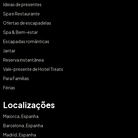
Ideias de presentes
Spa e Restaurante
Ofertas de escapadelas
Spa & Bem-estar
Escapadas românticas
Jantar
Reserva instantânea
Vale-presente de Hotel Treats
Para Famílias
Férias
Localizações
Maiorca, Espanha
Barcelona, Espanha
Madrid, Espanha