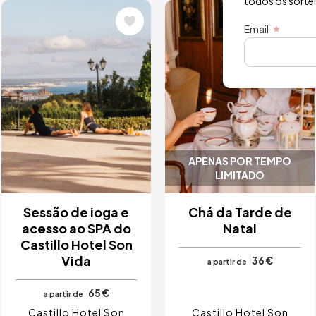
todos os sorte
Imagem
Imagem
Email
APENAS POR TEMPO
LIMITADO
Sessão de ioga e
Chá da Tarde de
acesso ao SPA do
Natal
Castillo Hotel Son
Vida
36 €
a partir de
65 €
a partir de
Castillo Hotel Son
Castillo Hotel Son