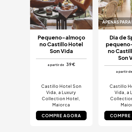
APENAS PARA
Pequeno-almoço
Dia de 
no Castillo Hotel
pequeno
Son Vida
no Castil
Son 
39 €
a partir de
a partir d
Castillo Hotel Son
Castillo H
Vida, a Luxury
Vida, a 
Collection Hotel
Collectio
Maiorca
Maio
COMPRE AGORA
COMPRE