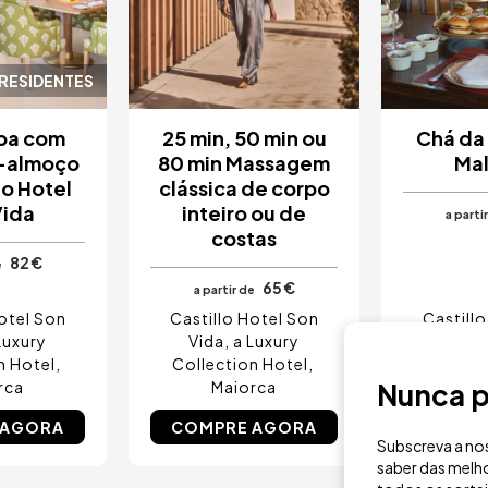
 RESIDENTES
Spa com
25 min, 50 min ou
Chá da
-almoço
80 min Massagem
Mal
lo Hotel
clássica de corpo
Vida
inteiro ou de
a parti
costas
82 €
e
65 €
a partir de
otel Son
Castillo Hotel Son
Castill
Luxury
Vida, a Luxury
Vida,
n Hotel
Collection Hotel
Collect
rca
Maiorca
Nunca p
Ma
 AGORA
COMPRE AGORA
COMPR
Subscreva a nos
saber das melho