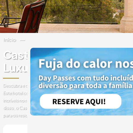
Início
Espanha
Ilhas Baleares
Maiorca
Castillo Hotel Son Vida, 
Luxury Collection Hotel
Descubra e compre experiências no Hotel Castillo 5 estrelas Son V
Este hotel com vista para a baía de Palma oferece experiências ga
incríveis no restaurante Es Vi, tratamentos de Spa e pacotes de al
disso, o Castillo Hotel Son Vida oferece experiências exclusivas di
para os residentes das Ilhas Baleares.
Maiorca, Espanha