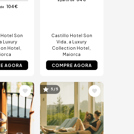
104 €
 de
o Hotel Son
Castillo Hotel Son
 a Luxury
Vida, a Luxury
ion Hotel
Collection Hotel
iorca
Maiorca
E AGORA
COMPRE AGORA
m
Imagem
5 / 5