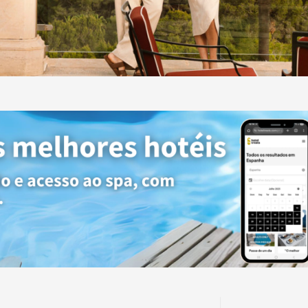
a
ida em Maiorca.
stronómicas
ojamento. Além
sponíveis apenas