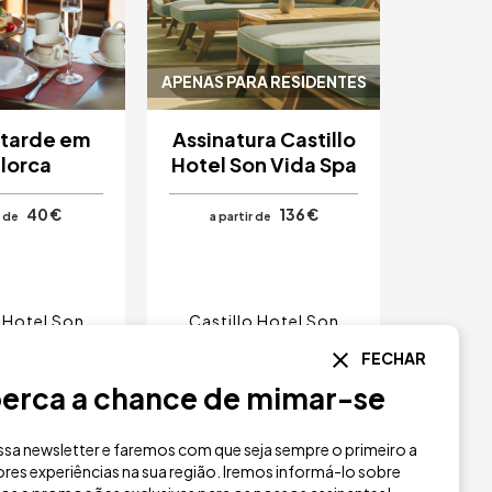
APENAS PARA RESIDENTES
 tarde em
Assinatura Castillo
lorca
Hotel Son Vida Spa
40 €
136 €
r de
a partir de
o Hotel Son
Castillo Hotel Son
 a Luxury
Vida, a Luxury
FECHAR
ion Hotel
Collection Hotel
erca a chance de mimar-se
iorca
Maiorca
E AGORA
COMPRE AGORA
sa newsletter e faremos com que seja sempre o primeiro a
res experiências na sua região. Iremos informá-lo sobre