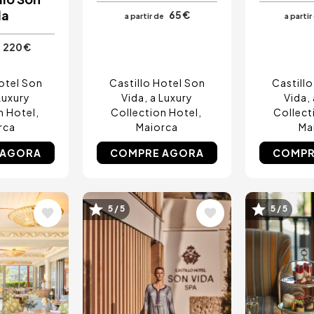
da
65 €
a partir de
a partir
220 €
otel Son
Castillo Hotel Son
Castill
Luxury
Vida, a Luxury
Vida,
n Hotel
Collection Hotel
Collect
rca
Maiorca
Ma
 AGORA
COMPRE AGORA
COMPR
Imagem
Image
5 / 5
5 / 5