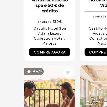
Asturias, Espanha
spa e 50 € de
Vi
Riviera Maya, Mexico
crédito
Costa Blanca, Espanha
Bilbao, Espanha
a partir de
Cancun, Mexico
130 €
a partir de
Amesterdão, Países Baixos
Castillo Hotel Son
Castillo H
Nice, França
Vida, a Luxury
Vida, a 
Collection Hotel
Collectio
Maiorca
Maio
COMPRE AGORA
COMPRE
Imagem
Imagem
4.6 / 5