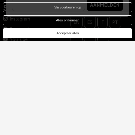
AANMELDEN
Social media
Uw taal
Sla voorkeuren op
Instagram
Alles ontkennen
EN
ES
IT
PT
Facebook
Accepteer alles
DE
FR
NL
YouTube
TikTok
LinkedIn
© Hotel Treats 2026
Tel: +34 871 51 00 40 (9:00 - 19:00 CEST)
Gebruiksvoorwaarden
Privacybeleid
Aviso Juridisch
Cookiebeleid