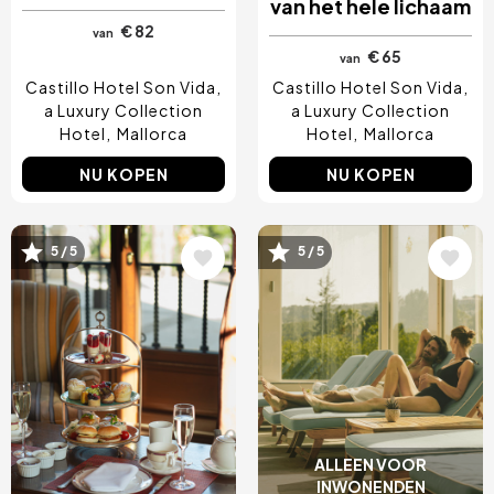
van het hele lichaam
€ 82
van
€ 65
van
Castillo Hotel Son Vida,
Castillo Hotel Son Vida,
a Luxury Collection
a Luxury Collection
Hotel
Mallorca
Hotel
Mallorca
NU KOPEN
NU KOPEN
Afbeelding
Afbeelding
5 / 5
5 / 5
ALLEEN VOOR
INWONENDEN