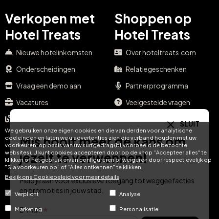
Verkopen met
Shoppen op
Hotel Treats
Hotel Treats
Nieuwe hotelinkomsten
Over hoteltreats.com
Onderscheidingen
Relatiegeschenken
Vraag een demo aan
Partnerprogramma
Vacatures
Veelgestelde vragen
Zakelijke blog
Blog
SLUIT
We gebruiken onze eigen cookies en die van derden voor analytische
Beheer uw voucher
Mis nooit meer de kans om
doeleinden en laten we u advertenties zien die verband houden met uw
voorkeuren, op basis van uw surfgedrag (bijvoorbeeld de bezochte
Contact
websites). U kunt cookies accepteren door op de knop "Accepteer alles" te
jezelf te verwennen!
klikken of het gebruik ervan configureren of weigeren door respectievelijk op
"Sla voorkeuren op" of "Alles ontkennen" te klikken.
Official Pestana Vouchers
Bekijk ons ​​Cookiebeleid voor meer details
Shop
Meld je aan voor exclusieve toegang tot weggeefacties
Officiële Vila Galé
en promoties in jouw stad.
Verplicht
Analyse
Vouchershop
Paradores Gift Box shop
E-mail
Marketing
Personalisatie