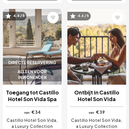
Afbeelding
Afbeelding
4.4 / 5
4.6 / 5
DIRECTE RESERVERING
ALLEEN VOOR
INWONENDEN
Toegang tot Castillo
Ontbijt in Castillo
Hotel Son Vida Spa
Hotel Son Vida
€ 34
€ 39
van
van
Castillo Hotel Son Vida,
Castillo Hotel Son Vida,
a Luxury Collection
a Luxury Collection