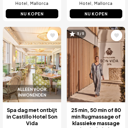
Hotel
Mallorca
Hotel
Mallorca
NU KOPEN
NU KOPEN
Afbeelding
Afbeelding
5 / 5
ALLEEN VOOR
INWONENDEN
Spa dag met ontbijt
25 min, 50 min of 80
in Castillo Hotel Son
min Rugmassage of
Vida
klassieke massage