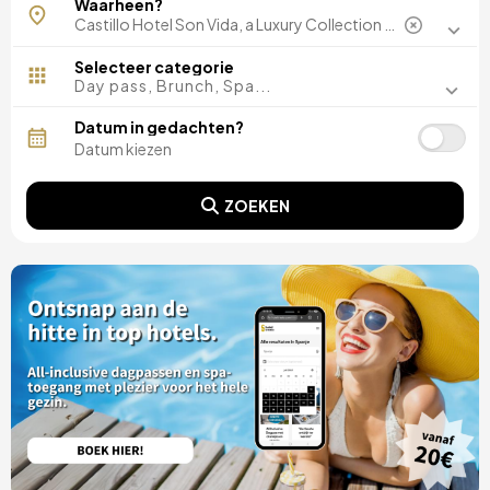
Waarheen?
Madrid, Spanje
Malaga, Spanje
Costa del Sol, Spanje
Selecteer categorie
Ibiza, Spanje
Day pass, Brunch, Spa...
Tarragona, Spanje
Tenerife, Spanje
Datum in gedachten?
Cádiz, Spanje
Sevilla, Spanje
Pontevedra, Spanje
ZOEKEN
Parijs, Frankrijk
Lissabon, Portugal
Menorca, Spanje
Girona, Spanje
Gran Canaria, Spanje
Rome, Italië
Valencia, Spanje
Granada, Spanje
Porto, Portugal
Punta Cana, Dominicaanse Republiek
Caceres, Spanje
Asturië, Spanje
Riviera Maya, Mexico