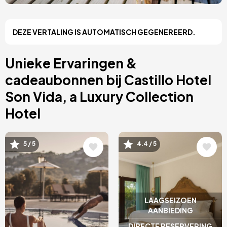
Costa Blanca, Spanje
Bilbao, Spanje
Cancún, Mexico
DEZE VERTALING IS AUTOMATISCH GEGENEREERD.
Amsterdam, Nederland
Nice, Frankrijk
Albufeira, Portugal
Unieke Ervaringen &
Vila Nova de Gaia, Portugal
cadeaubonnen bij Castillo Hotel
Son Vida, a Luxury Collection
Hotel
Afbeelding
Afbeelding
5 / 5
4.4 / 5
LAAGSEIZOEN
AANBIEDING
DIRECTE RESERVERING