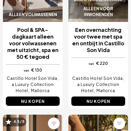
ALLEEN VOOR
ALLEEN VOLWASSENEN
INWONENDEN
Pool & SPA-
Een overnachting
dagkaart alleen
voor twee met spa
voor volwassenen
en ontbijt in Castillo
met uitzicht, spa en
Son Vida
50 € tegoed
€ 220
van
€ 130
van
Castillo Hotel Son Vida,
Castillo Hotel Son Vida,
a Luxury Collection
a Luxury Collection
Hotel
Mallorca
Hotel
Mallorca
NU KOPEN
NU KOPEN
Afbeelding
Afbeelding
4.5 / 5