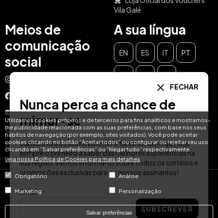
Loja Oficial dos Vouchers
Vila Galé
Meios de
A sua língua
comunicação
EN
ES
IT
PT
social
DE
FR
NL
Instagram
FECHAR
Facebook
Nunca perca a chance de
YouTube
mimar-se
Utilizamos cookies próprios e de terceiros para fins analíticos e mostramos-
lhe publicidade relacionada com as suas preferências, com base nos seus
TikTok
hábitos de navegação (por exemplo, sites visitados). Você pode aceitar
cookies clicando no botão “Aceitar todos” ou configurar ou rejeitar seu uso
Subscreva a nossa newsletter e faremos com que seja
LinkedIn
clicando em “Salvar preferências” ou “Negar tudo” respectivamente.
sempre o primeiro a saber das melhores experiências na
Veja nossa Política de Cookies para mais detalhes
sua região. Iremos informá-lo sobre todos os sorteios e
promoções exclusivas para os nossos assinantes!
Obrigatório
Análise
© Hotel Treats 2026
Email
Marketing
Personalização
SUBSCREVER
Tel: +34 871 51 00 40 (9:00 - 19:00 CEST)
Salvar preferências