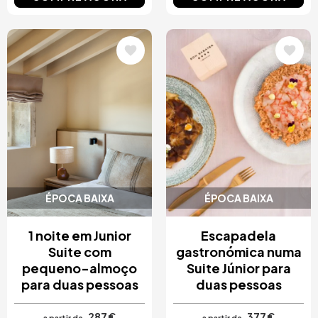
Imagem
Imagem
ÉPOCA BAIXA
ÉPOCA BAIXA
1 noite em Junior
Escapadela
Suite com
gastronómica numa
pequeno-almoço
Suite Júnior para
para duas pessoas
duas pessoas
287 €
377 €
a partir de
a partir de