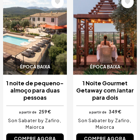
Imagem
Imagem
ÉPOCA BAIXA
ÉPOCA BAIXA
1 noite de pequeno-
1 Noite Gourmet
almoço para duas
Getaway com Jantar
pessoas
para dois
259 €
349 €
a partir de
a partir de
Son Sabater by Zafiro
Son Sabater by Zafiro
Maiorca
Maiorca
COMPRE AGORA
COMPRE AGORA