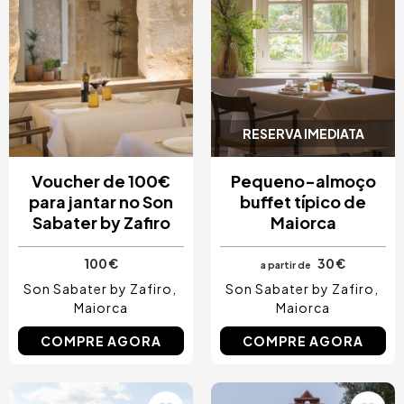
Costa Blanca, Espanha
Bilbao, Espanha
Cancun, Mexico
Amesterdão, Países Baixos
Nice, França
RESERVA IMEDIATA
Voucher de 100€
Pequeno-almoço
para jantar no Son
buffet típico de
Sabater by Zafiro
Maiorca
100 €
30 €
a partir de
Son Sabater by Zafiro
Son Sabater by Zafiro
Maiorca
Maiorca
COMPRE AGORA
COMPRE AGORA