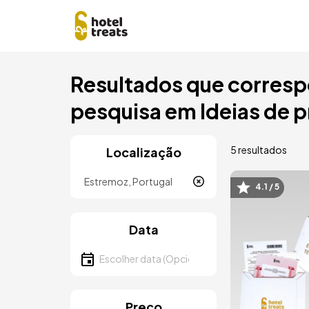
Saltar
Resultados que corresp
para
o
pesquisa em Ideias de 
conteúdo
principal
5 resultados
Localização
Localização
4.1 / 5
Imagem
Data
Escolher data
Preço