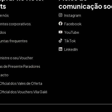
ts
comunicação soc
e nós
Instagram
entes corporativos
Facebook
ados
YouTube
untas frequentes
TikTok
LinkedIn
nistre o seu Voucher
as de Presente Paradores
tacto
Oficial dos Vales de Oferta
Oficial dos Vouchers Vila Galé