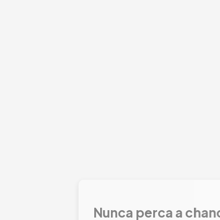
FECHAR
erca a chance de mimar-se