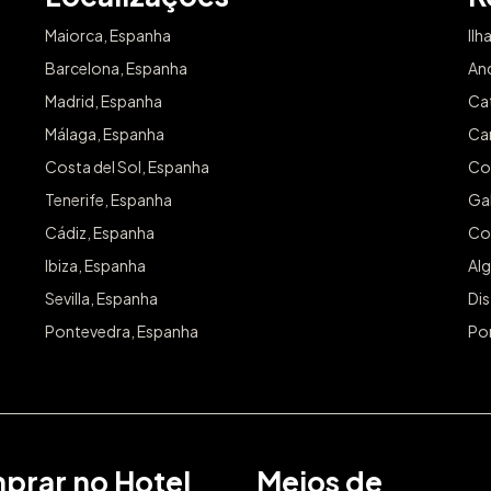
Maiorca, Espanha
Ilh
Barcelona, Espanha
An
Madrid, Espanha
Ca
Málaga, Espanha
Can
Costa del Sol, Espanha
Co
Tenerife, Espanha
Gal
Cádiz, Espanha
Co
Ibiza, Espanha
Alg
Sevilla, Espanha
Dis
Pontevedra, Espanha
Po
prar no Hotel
Meios de