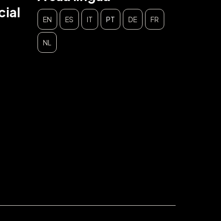
ial
EN
ES
IT
PT
DE
FR
NL