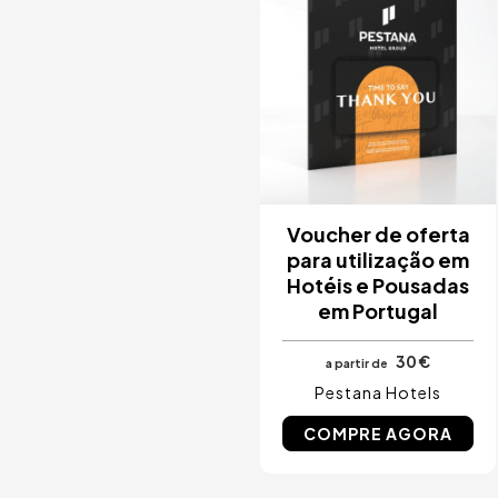
Voucher de oferta
para utilização em
Hotéis e Pousadas
em Portugal
30 €
a partir de
Pestana Hotels
COMPRE AGORA
Nunca p