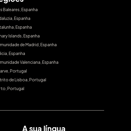
as Baleares, Espanha
daluzia, Espanha
talunha, Espanha
ary Islands, Espanha
munidade de Madrid, Espanha
icia, Espanha
munidade Valenciana, Espanha
arve, Portugal
trito de Lisboa, Portugal
rto, Portugal
A sua língua