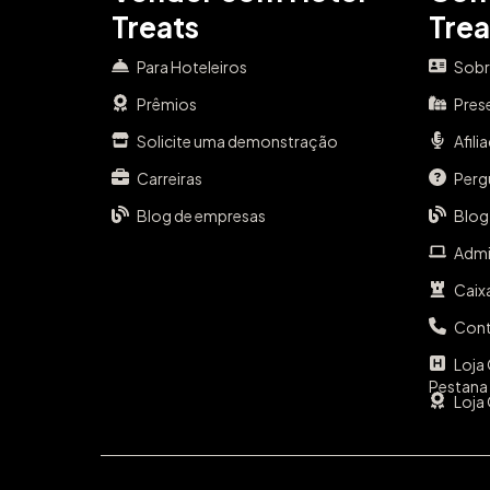
Treats
Trea
Para Hoteleiros
Sobr
Prêmios
Pres
Solicite uma demonstração
Afili
Carreiras
Perg
Blog de empresas
Blog
Admi
Caix
Con
Loja 
Pestana
Loja 