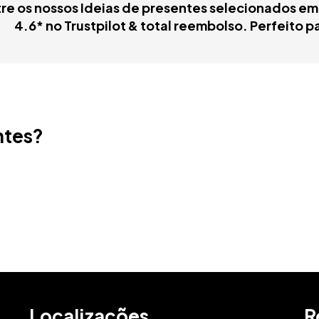
tre os nossos Ideias de presentes selecionados e
Subscreva a nos
4.6* no Trustpilot & total reembolso. Perfeito p
saber das melho
todos os sorte
Email
ntes?
Localizações
R