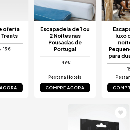
e oferta
Escapadela de 1 ou
Escap
 Treats
2 Noites nas
luxo d
Pousadas de
noit
Portugal
Pequen
15 €
e
para du
149 €
1
Pestana Hotels
Pestan
 AGORA
COMPRE AGORA
COMPR
Imagem