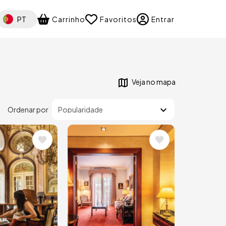
elect your language
PT
Carrinho
Favoritos
Entrar
Veja no mapa
Ordenar por
m
Imagem