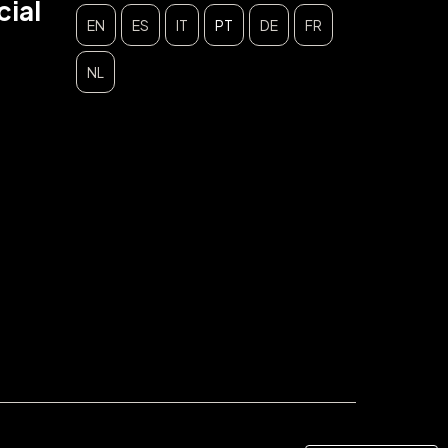
ial
EN
ES
IT
PT
DE
FR
NL