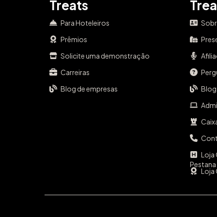
Treats
Trea
Para Hoteleiros
Sobr
Prêmios
Pres
Solicite uma demonstração
Afili
Carreiras
Perg
Blog de empresas
Blog
Admi
Caix
Con
Loja 
Pestana
Loja 