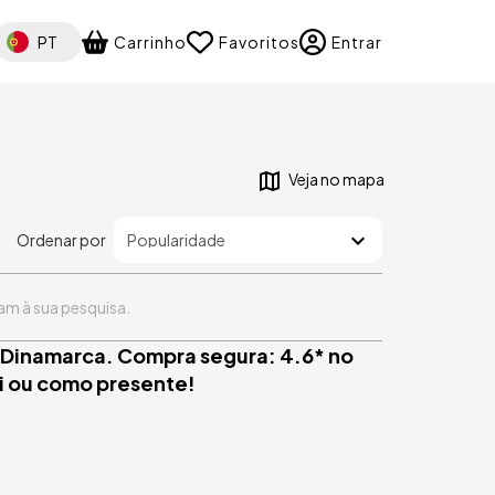
elect your language
PT
Carrinho
Favoritos
Entrar
Veja no mapa
Ordenar por
m à sua pesquisa.
m Dinamarca. Compra segura: 4.6* no
si ou como presente!