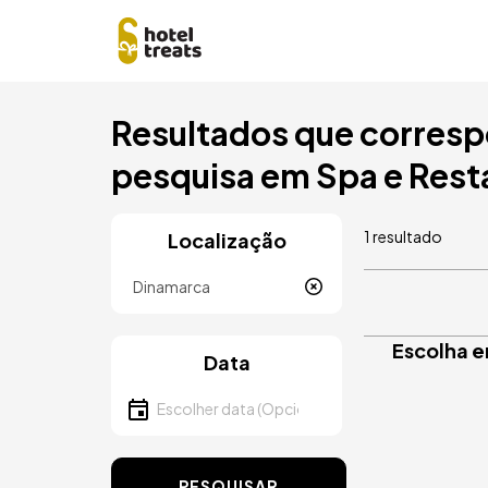
Saltar
Resultados que corresp
para
o
pesquisa em Spa e Rest
conteúdo
principal
1 resultado
Localização
Localização
Escolha e
Data
Escolher data
PESQUISAR