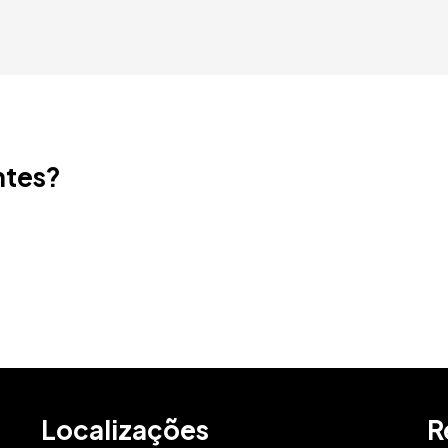
ntes?
Localizações
R