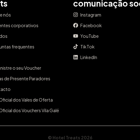
ts
comunicação soc
e nós
Instagram
entes corporativos
Facebook
ados
YouTube
untas frequentes
TikTok
LinkedIn
nistre o seu Voucher
as de Presente Paradores
tacto
Oficial dos Vales de Oferta
Oficial dos Vouchers Vila Galé
© Hotel Treats 2026