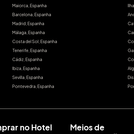
Maiorca, Espanha
Ilh
Barcelona, Espanha
An
Madrid, Espanha
Ca
Málaga, Espanha
Can
Costa del Sol, Espanha
Co
Tenerife, Espanha
Gal
Cádiz, Espanha
Co
Ibiza, Espanha
Alg
Sevilla, Espanha
Dis
Pontevedra, Espanha
Po
prar no Hotel
Meios de