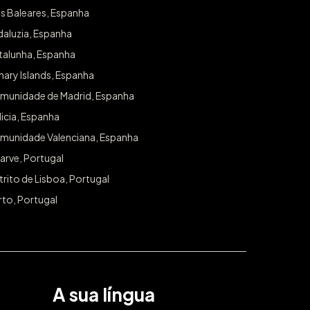
as Baleares, Espanha
Subscreva a nossa newsletter e faremo
saber das melhores experiências na sua
daluzia, Espanha
todos os sorteios e promoções exclusi
talunha, Espanha
Email
ary Islands, Espanha
munidade de Madrid, Espanha
icia, Espanha
munidade Valenciana, Espanha
arve, Portugal
trito de Lisboa, Portugal
rto, Portugal
A sua língua