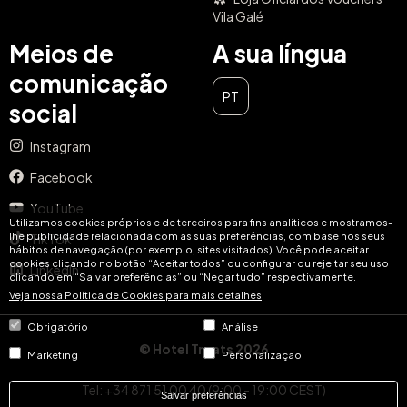
Vila Galé
Meios de
A sua língua
comunicação
PT
social
Instagram
Facebook
FECHAR
YouTube
Utilizamos cookies próprios e de terceiros para fins analíticos e mostramos-
Nunca perca a chance de
lhe publicidade relacionada com as suas preferências, com base nos seus
TikTok
hábitos de navegação (por exemplo, sites visitados). Você pode aceitar
mimar-se
cookies clicando no botão “Aceitar todos” ou configurar ou rejeitar seu uso
LinkedIn
clicando em “Salvar preferências” ou “Negar tudo” respectivamente.
Veja nossa Política de Cookies para mais detalhes
Subscreva a nossa newsletter e faremos com que seja
sempre o primeiro a saber das melhores experiências na
Obrigatório
Análise
sua região. Iremos informá-lo sobre todos os sorteios e
© Hotel Treats 2026
Marketing
Personalização
promoções exclusivas para os nossos assinantes!
Tel: +34 871 51 00 40 (9:00 - 19:00 CEST)
Salvar preferências
Email