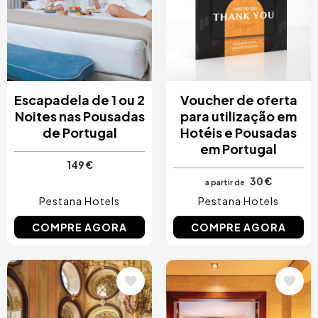
Costa Blanca, Espanha
Bilbao, Espanha
Cancun, Mexico
Amesterdão, Países Baixos
Nice, França
Escapadela de 1 ou 2
Voucher de oferta
Noites nas Pousadas
para utilização em
de Portugal
Hotéis e Pousadas
em Portugal
149 €
30 €
a partir de
Pestana Hotels
Pestana Hotels
COMPRE AGORA
COMPRE AGORA
Imagem
Imagem