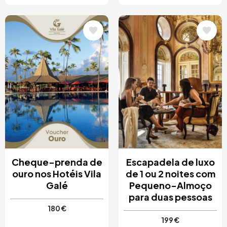
Imagem
Imagem
Cheque-prenda de
Escapadela de luxo
ouro nos Hotéis Vila
de 1 ou 2 noites com
Galé
Pequeno-Almoço
para duas pessoas
180 €
199 €