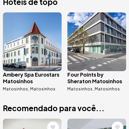
Hotéis de topo
Imagem
Imagem
Ambery Spa Eurostars
Four Points by
Matosinhos
Sheraton Matosinhos
Matosinhos
Matosinhos
Matosinhos
Matosinhos
Recomendado para você...
Imagem
Imagem