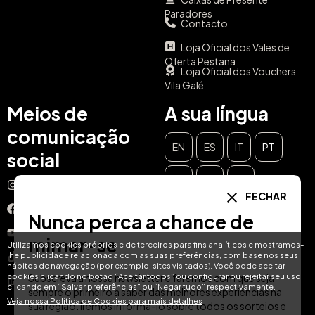
Paradores
Contacto
Loja Oficial dos Vales de
Oferta Pestana
Loja Oficial dos Vouchers
Vila Galé
Meios de
A sua língua
comunicação
EN
ES
IT
PT
social
DE
FR
NL
Instagram
FECHAR
Facebook
Nunca perca a chance de
YouTube
mimar-se
Utilizamos cookies próprios e de terceiros para fins analíticos e mostramos-
lhe publicidade relacionada com as suas preferências, com base nos seus
TikTok
hábitos de navegação (por exemplo, sites visitados). Você pode aceitar
cookies clicando no botão “Aceitar todos” ou configurar ou rejeitar seu uso
Subscreva a nossa newsletter e faremos com que seja
LinkedIn
clicando em “Salvar preferências” ou “Negar tudo” respectivamente.
sempre o primeiro a saber das melhores experiências na
Veja nossa Política de Cookies para mais detalhes
sua região. Iremos informá-lo sobre todos os sorteios e