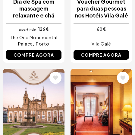
Dia de Spa com
Voucher Gourmet
massagem
para duas pessoas
relaxante e chá
nos Hotéis Vila Galé
126 €
60 €
a partir de
The One Monumental
Palace
Porto
Vila Galé
COMPRE AGORA
COMPRE AGORA
Imagem
Imagem