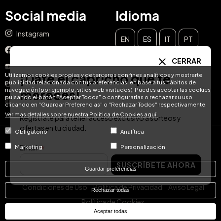
Social media
Idioma
Instagram
EN
ES
IT
PT
Facebook
CERRAR
DE
FR
NL
YouTube
¡Date el capricho que te
Utilizamos cookies propias y de terceros con fines analíticos y mostrarte
publicidad relacionada con tus preferencias, en base a tus hábitos de
TikTok
navegación (por ejemplo, sitios web visitados). Puedes aceptar las cookies
mereces!
pulsando el botón "Aceptar Todos" o configurarlas o rechazar su uso
LinkedIn
clicando en "Guardar Preferencias" o "Rechazar Todos" respectivamente.
Ver mas detalles sobre nuestra Política de Cookies aquí.
Regístrate para tener acceso exclusivo a sorteos y
ofertas en tu ciudad.
Obligatorio
Analítica
© Hotel Treats 2026
Email
Marketing
Personalización
SUSCRÍBETE AHORA
Tel: +34 871 51 00 40 (9:00 - 19:00 CEST)
Guardar preferencias
Condiciones de Uso
Política de Privacidad
Aviso Legal
Rechazar todas
Política de Cookies
Aceptar todas