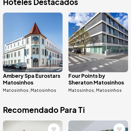
Hoteles Destacados
Image
Image
Ambery Spa Eurostars
Four Points by
Matosinhos
Sheraton Matosinhos
Matosinhos
Matosinhos
Matosinhos
Matosinhos
Recomendado Para Ti
Image
Image