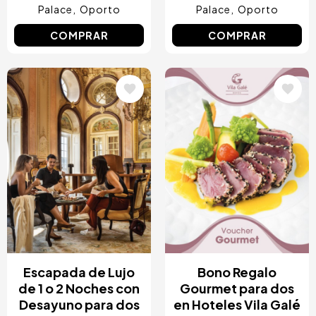
Palace
Oporto
Palace
Oporto
COMPRAR
COMPRAR
Image
Image
Escapada de Lujo
Bono Regalo
de 1 o 2 Noches con
Gourmet para dos
Desayuno para dos
en Hoteles Vila Galé