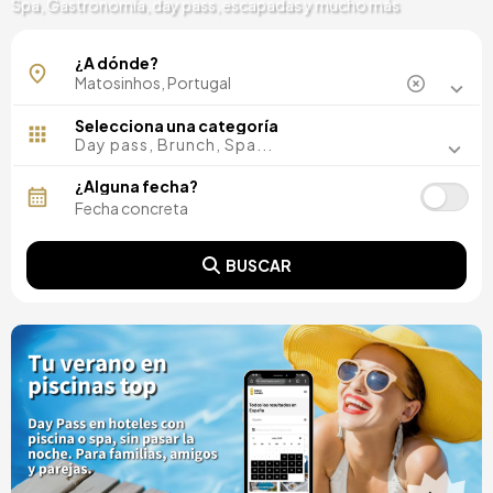
Spa, Gastronomía, day pass, escapadas y mucho más
¿A dónde?
Selecciona una categoría
Day pass, Brunch, Spa...
¿Alguna fecha?
BUSCAR