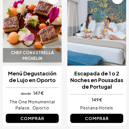
CHEF CON ESTRELLA
MICHELIN
Menú Degustación
Escapada de 1 o 2
de Lujo en Oporto
Noches en Pousadas
de Portugal
147 €
desde
149 €
The One Monumental
Palace
Oporto
Pestana Hotels
COMPRAR
COMPRAR