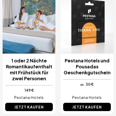
Costa Blanca, Spanien
Bilbao, Spanien
Cancun, Mexiko
Amsterdam, Niederlande
Nizza, Frankreich
1 oder 2 Nächte
Pestana Hotels und
Romantikaufenthalt
Pousadas
mit Frühstück für
Geschenkgutschein
zwei Personen
30 €
ab
149 €
Pestana Hotels
Pestana Hotels
JETZT KAUFEN
JETZT KAUFEN