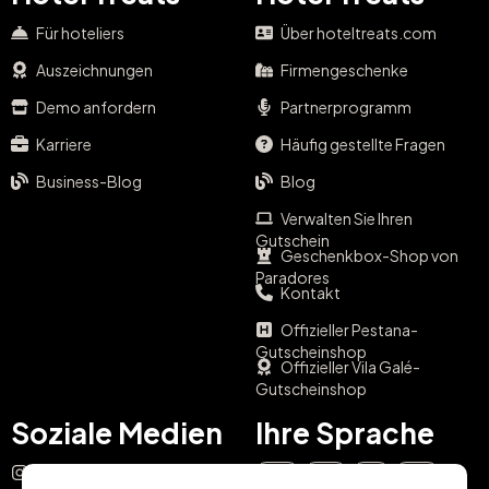
Für hoteliers
Über hoteltreats.com
Auszeichnungen
Firmengeschenke
Demo anfordern
Partnerprogramm
Karriere
Häufig gestellte Fragen
Business-Blog
Blog
Verwalten Sie Ihren
Gutschein
Geschenkbox-Shop von
Paradores
Kontakt
Offizieller Pestana-
Gutscheinshop
Offizieller Vila Galé-
Gutscheinshop
Soziale Medien
Ihre Sprache
Instagram
EN
ES
IT
PT