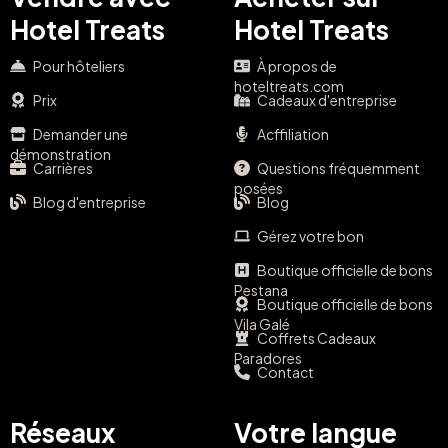
Hotel Treats
Hotel Treats
Pour hôteliers
À propos de
hoteltreats.com
Prix
Cadeaux d'entreprise
Demander une
Acffiliation
démonstration
Carrières
Questions fréquemment
posées
Blog d'entreprise
Blog
Gérez votre bon
Boutique officielle de bons
Pestana
Boutique officielle de bons
Vila Galé
Coffrets Cadeaux
Paradores
Contact
Réseaux
Votre langue