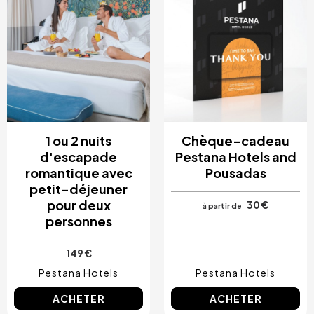
Costa Blanca, Espagne
Bilbao, Espagne
Cancun, Mexique
Amsterdam, Pays-Bas
Nice, France
1 ou 2 nuits
Chèque-cadeau
d'escapade
Pestana Hotels and
romantique avec
Pousadas
petit-déjeuner
pour deux
30 €
à partir de
personnes
149 €
Pestana Hotels
Pestana Hotels
ACHETER
ACHETER