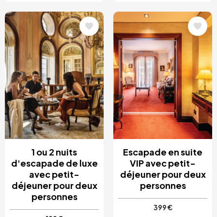
Image
Image
1 ou 2 nuits
Escapade en suite
d'escapade de luxe
VIP avec petit-
avec petit-
déjeuner pour deux
déjeuner pour deux
personnes
personnes
399 €