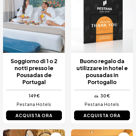
Costa Blanca, Spagna
Bilbao, Spagna
Cancun, Mexico
Amsterdam, Paesi Bassi
Nizza, Francia
Soggiorno di 1 o 2
Buono regalo da
notti presso le
utilizzare in hotel e
Pousadas de
pousadas in
Portugal
Portogallo
149 €
30 €
da
Pestana Hotels
Pestana Hotels
ACQUISTA ORA
ACQUISTA ORA