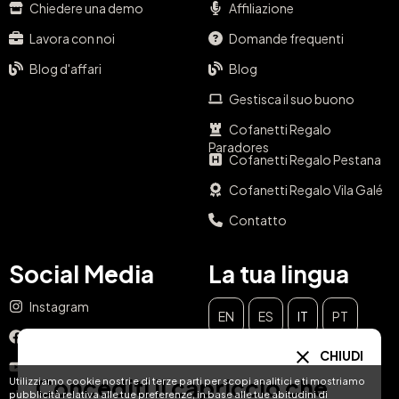
Chiedere una demo
Affiliazione
Lavora con noi
Domande frequenti
Blog d'affari
Blog
Gestisca il suo buono
Cofanetti Regalo
Paradores
Cofanetti Regalo Pestana
Cofanetti Regalo Vila Galé
Contatto
Social Media
La tua lingua
Instagram
EN
ES
IT
PT
Facebook
CHIUDI
DE
FR
NL
YouTube
Concediti il capriccio che
Utilizziamo cookie nostri e di terze parti per scopi analitici e ti mostriamo
pubblicità relativa alle tue preferenze, in base alle tue abitudini di
TikTok