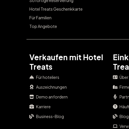
Sofortige Reservierung
Hotel Treats Geschenkkarte
Für Familien
Top Angebote
Verkaufen mit Hotel
Eink
Treats
Trea
Für hoteliers
Über
Auszeichnungen
Firm
Demo anfordern
Part
Karriere
Häufi
Business-Blog
Blog
Verwa