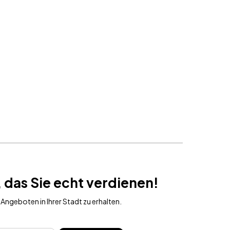
SCHLIESSEN
Sie sich das Vergnügen, das
t verdienen!
h an, um exklusiven Zugang zu Gewinnspielen und Angeboten
 erhalten.
ABONNIEREN
 das Sie echt verdienen!
Angeboten in Ihrer Stadt zu erhalten.