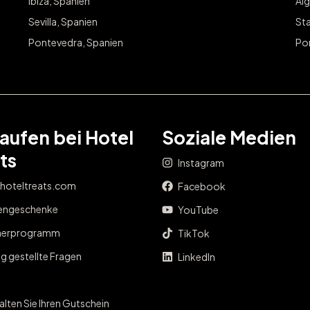
Ibiza, Spanien
Alg
Sevilla, Spanien
Sta
Pontevedra, Spanien
Po
aufen bei Hotel
Soziale Medien
ts
Instagram
 hoteltreats.com
Facebook
engeschenke
YouTube
nerprogramm
TikTok
g gestellte Fragen
LinkedIn
lten Sie Ihren Gutschein