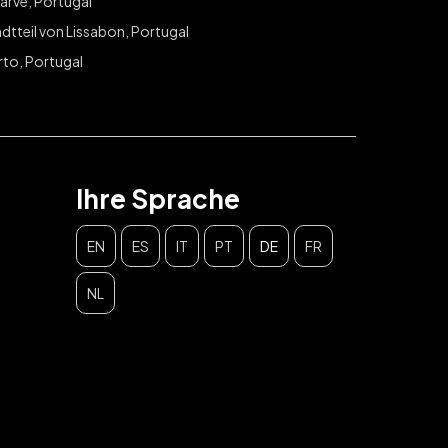
arve, Portugal
dtteil von Lissabon, Portugal
rto, Portugal
Ihre Sprache
EN
ES
IT
PT
DE
FR
NL