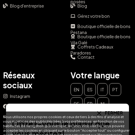
posées
Blog d'entreprise
Blog
Gérez votre bon
Boutique officielle de bons
Pestana
Boutique officielle de bons
Vila Galé
Coffrets Cadeaux
Paradores
Contact
Réseaux
Votre langue
sociaux
EN
ES
IT
PT
Instagram
DE
FR
NL
Facebook
FERMER
YouTube
Nous utilisons nos propres cookies et ceux de tiers à des fins d'analyse et
Offrez-vous le plaisir que
vous montrons des publicités liées à vos préférences, en fonction de vos
habitudes de navigation (par exemple, les sites Web visités). Vous pouvez
TikTok
accepter les cookies en cliquant sur le bouton "Accepter tout" ou configurer
vous méritez!
ou refuser leur utilisation en cliquant respectivement sur "Enregistrer les