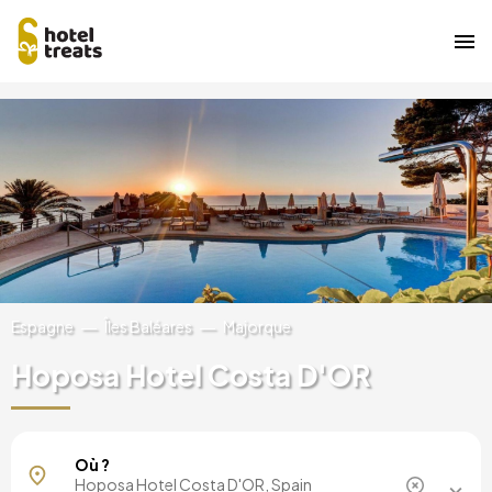
Aller
Image
au
contenu
principal
Espagne
Îles Baléares
Majorque
Hoposa Hotel Costa D'OR
Majorque, Espagne
Où ?
Barcelone, Espagne