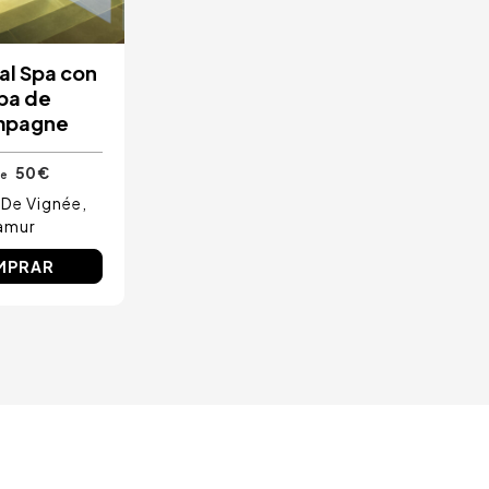
al Spa con
pa de
mpagne
50 €
e
De Vignée
amur
MPRAR