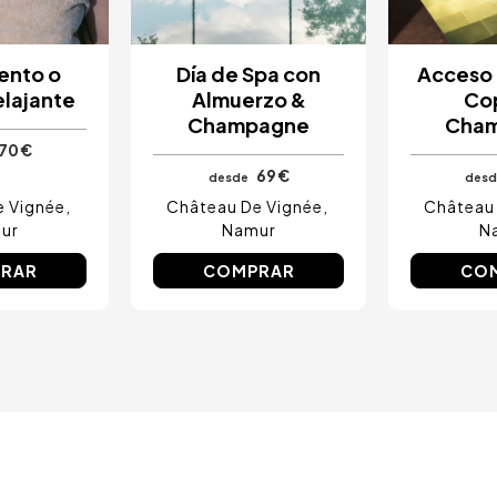
ento o
Día de Spa con
Acceso 
elajante
Almuerzo &
Co
Champagne
Cha
70 €
69 €
desde
desd
e Vignée
Château De Vignée
Château 
ur
Namur
N
RAR
COMPRAR
CO