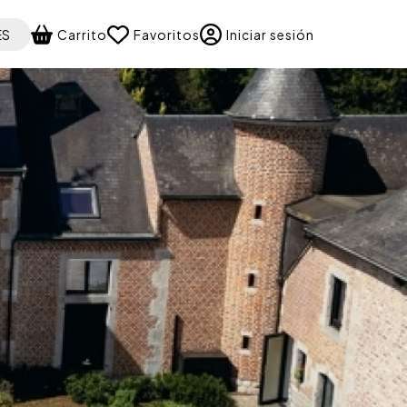
 your language
ES
Carrito
Favoritos
Iniciar sesión