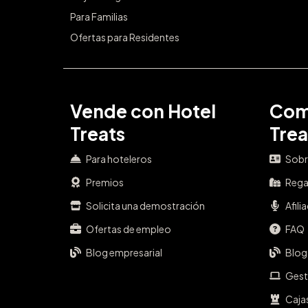
Para Familias
Ofertas para Residentes
Vende con Hotel
Com
Treats
Trea
Para hoteleros
Sobr
Premios
Rega
Solicita una demostración
Afili
Ofertas de empleo
FAQ
Blog empresarial
Blog
Gest
Caja