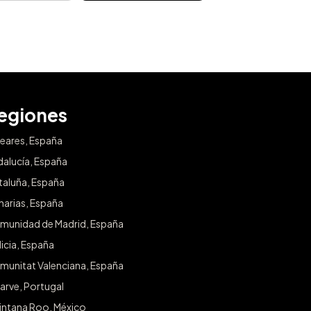
egiones
leares, España
dalucía, España
taluña, España
narias, España
munidad de Madrid, España
icia, España
munitat Valenciana, España
arve, Portugal
intana Roo, México