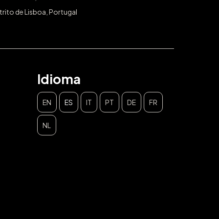
trito de Lisboa, Portugal
Idioma
EN
ES
IT
PT
DE
FR
NL