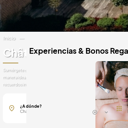
Inicio
Bélgica
Valonia
Namur
Château De Vignée
Experiencias & Bonos Rega
Image
Sumérgete en una experiencia inolvidable en el Hotel Château De Vig
manera ideal de pasar un día diferente rodeado de magníficos paisa
recuerdos inolvidables, ¿te lo vas a perder?
Mallorca, España
Barcelona, España
¿A dónde?
Madrid, España
Málaga, España
Costa del Sol, España