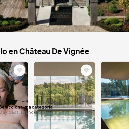
lo en Château De Vignée
Image
Image
née en Bélgica. La
jes y creando
¿Alguna f
Selecciona una categoría
Day pass, Brunch, Spa...