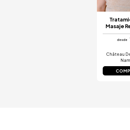
Ibiza, España
Tarragona, España
Tenerife, España
Cádiz, España
Tratami
Alicante, España
Masaje R
Sevilla, España
Pontevedra, España
desde
Paris, Francia
Lisboa, Portugal
Menorca, España
Château D
Girona, España
Nam
Gran Canaria, España
Roma, Italia
COMP
Valencia, España
Granada, España
Oporto, Portugal
Punta Cana, República Dominicana
Cáceres, España
Asturias, España
Riviera Maya, México
Costa Blanca, España
Bilbao, España
Cancún, México