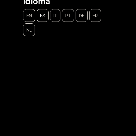
Idioma
EN
ES
IT
PT
DE
FR
NL