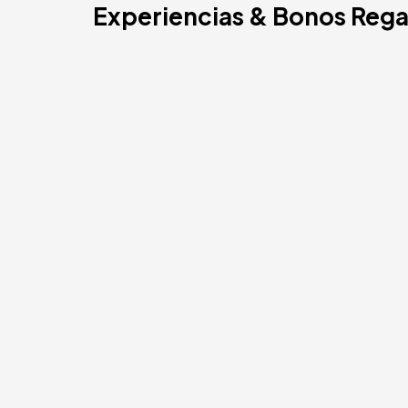
Ibiza, España
Experiencias & Bonos Rega
Tarragona, España
Tenerife, España
Cádiz, España
Alicante, España
Sevilla, España
Pontevedra, España
Paris, Francia
Lisboa, Portugal
Menorca, España
Girona, España
Gran Canaria, España
Roma, Italia
Valencia, España
Granada, España
Oporto, Portugal
Punta Cana, República Dominicana
Cáceres, España
Asturias, España
Riviera Maya, México
Costa Blanca, España
Bilbao, España
Cancún, México