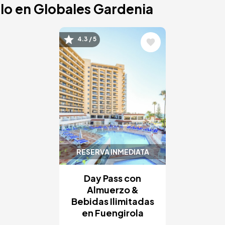
lo en Globales Gardenia
Image
4.3 / 5
RESERVA INMEDIATA
Day Pass con
Almuerzo &
Bebidas Ilimitadas
en Fuengirola