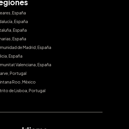
egiones
leares, España
dalucía, España
taluña, España
narias, España
munidad de Madrid, España
icia, España
munitat Valenciana, España
arve, Portugal
intana Roo, México
trito de Lisboa, Portugal