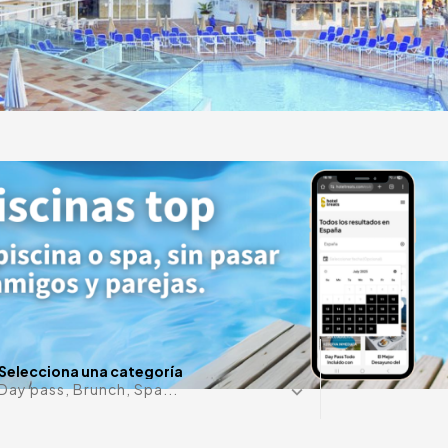
 la playa de
es habitaciones
aciones relajadas.
¿Alguna f
Selecciona una categoría
Day pass, Brunch, Spa...