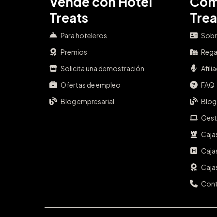
Vende con Hotel
Com
Treats
Trea
Para hoteleros
Sobr
Premios
Rega
Solicita una demostración
Afili
Ofertas de empleo
FAQ
Blog empresarial
Blog
Gest
Caja
Caja
Cajas
Con