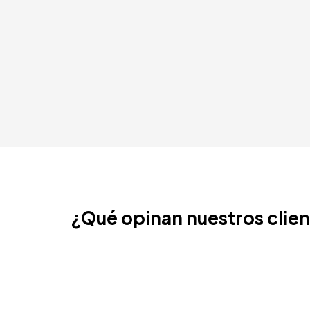
Ámsterdam, Países Bajos
Nice, Francia
¿Qué opinan nuestros clie