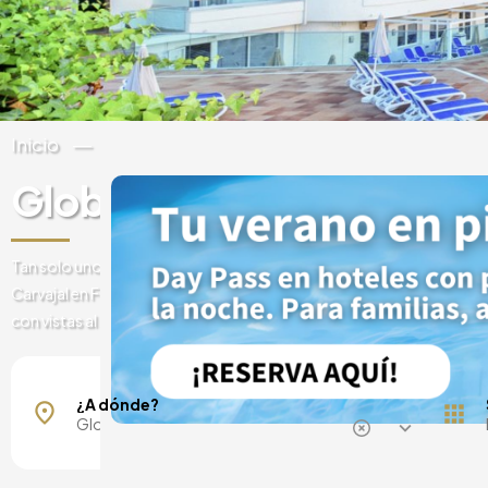
Inicio
España
Andalucía
Málaga
Globales Gardenia
Tan solo unos metros separan al
Globales Gardenia
de las arenas de
Carvajal en Fuengirola. Este hotel pone a tu disposición confortabl
con vistas al mar y al entorno natural para que disfrutes de unas vac
Mallorca, España
Barcelona, España
¿A dónde?
Madrid, España
Málaga, España
Costa del Sol, España