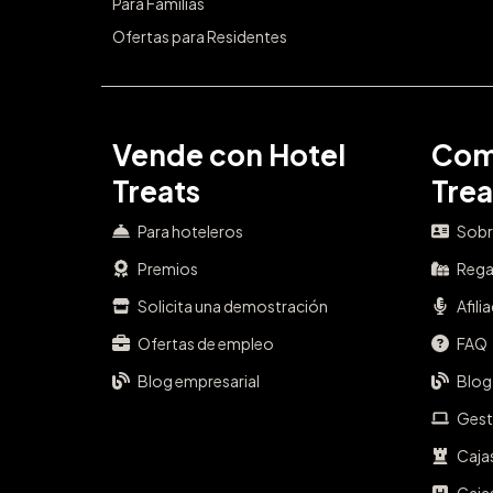
Para Familias
Ofertas para Residentes
Vende con Hotel
Com
Treats
Trea
Para hoteleros
Sobr
Premios
Rega
Solicita una demostración
Afili
Ofertas de empleo
FAQ
Blog empresarial
Blog
Gest
Caja