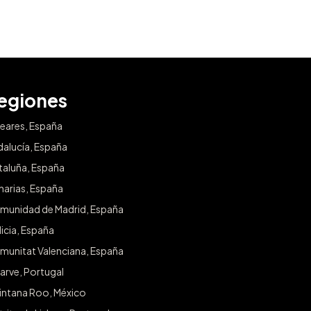
egiones
leares, España
dalucía, España
taluña, España
narias, España
munidad de Madrid, España
icia, España
munitat Valenciana, España
arve, Portugal
intana Roo, México