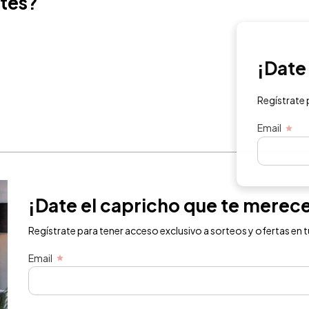
ntes?
¡Date e
Regístrate para
Email
¡Date el capricho que te merec
Regístrate para tener acceso exclusivo a sorteos y ofertas en t
Email