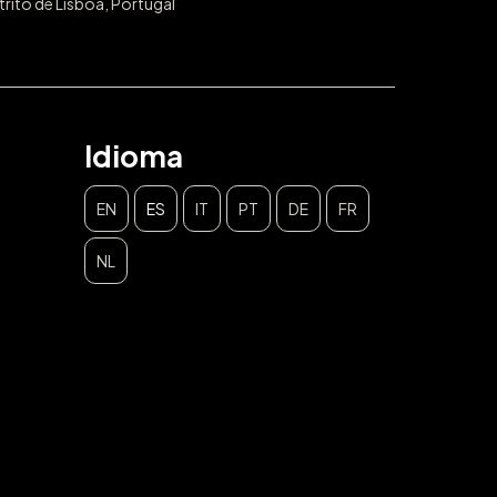
trito de Lisboa, Portugal
Idioma
EN
ES
IT
PT
DE
FR
NL