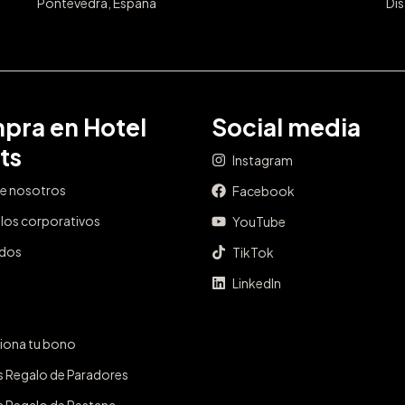
Pontevedra, España
Dis
pra en Hotel
Social media
ts
Instagram
e nosotros
Facebook
los corporativos
YouTube
ados
TikTok
LinkedIn
iona tu bono
s Regalo de Paradores