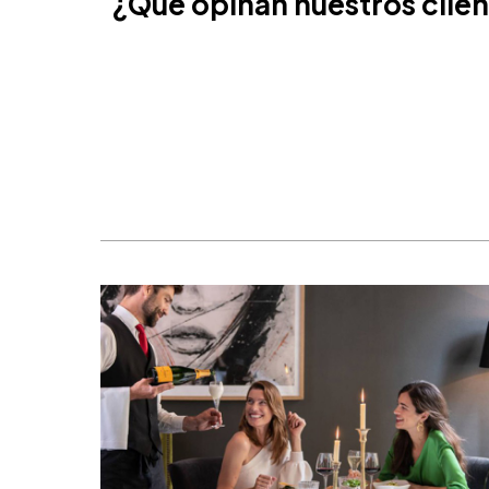
¿Qué opinan nuestros clie
Cancún, México
Ámsterdam, Países Bajos
Nice, Francia