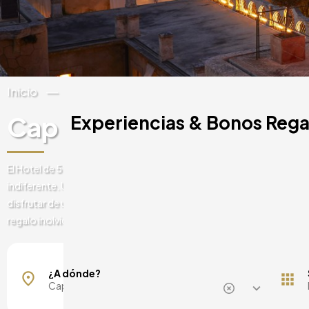
Inicio
España
Baleares
Mallorca
Cap Rocat
Experiencias & Bonos Rega
El Hotel de 5* Cap Rocat en Mallorca es una auténtica joya que no de
indiferente. Un lugar mágico para relajarse con unas espectaculares 
disfrutar de una gastronomía de alta cocina. Date el capricho que t
regalo inolvidable con un año de validez.
Mallorca, España
Barcelona, España
¿A dónde?
Madrid, España
Málaga, España