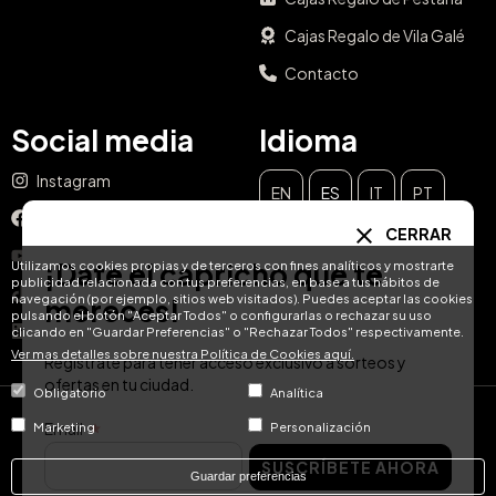
Para hoteleros
Sobre nosotros
Premios
Regalos corporativos
Solicita una demostración
Afiliados
Ofertas de empleo
FAQ
Blog empresarial
Blog
Gestiona tu bono
CERRAR
Cajas Regalo de Paradores
¡Date el capricho que te
Utilizamos cookies propias y de terceros con fines analíticos y mostrarte
publicidad relacionada con tus preferencias, en base a tus hábitos de
Cajas Regalo de Pestana
navegación (por ejemplo, sitios web visitados). Puedes aceptar las cookies
mereces!
pulsando el botón "Aceptar Todos" o configurarlas o rechazar su uso
Cajas Regalo de Vila Galé
clicando en "Guardar Preferencias" o "Rechazar Todos" respectivamente.
Ver mas detalles sobre nuestra Política de Cookies aquí.
Regístrate para tener acceso exclusivo a sorteos y
Contacto
ofertas en tu ciudad.
Obligatorio
Analítica
Social media
Idioma
Email
Marketing
Personalización
SUSCRÍBETE AHORA
Instagram
Guardar preferencias
EN
ES
IT
PT