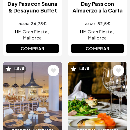
Image
Image
4.7 / 5
4.2 / 5
RESERVA INMEDIATA
RESERVA INMEDIATA
Day Pass con Sauna
Day Pass con
& Desayuno Buffet
Almuerzo a la Carta
36,75 €
52,5 €
desde
desde
HM Gran Fiesta
HM Gran Fiesta
Mallorca
Mallorca
COMPRAR
COMPRAR