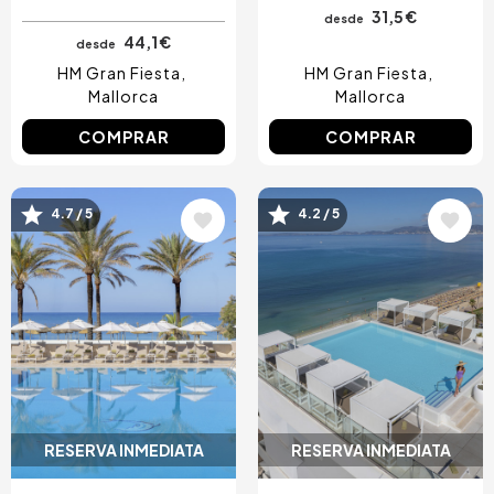
RESERVA INMEDIATA
RESERVA INMEDIATA
Day Pass de Tarde
Day Pass de Tarde
con Cena Buffet &
con Cena
Cocktail
31,5 €
desde
44,1 €
desde
HM Gran Fiesta
HM Gran Fiesta
Mallorca
Mallorca
COMPRAR
COMPRAR