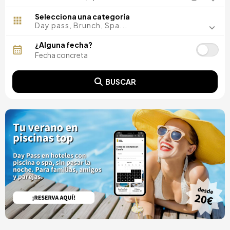
España
Baleares
Mallorca
HM Gran Fiesta
Mallorca, España
¿A dónde?
Barcelona, España
Madrid, España
Málaga, España
Selecciona una categoría
Costa del Sol, España
Day pass, Brunch, Spa...
Ibiza, España
Tarragona, España
¿Alguna fecha?
Tenerife, España
Cádiz, España
Alicante, España
BUSCAR
Sevilla, España
Pontevedra, España