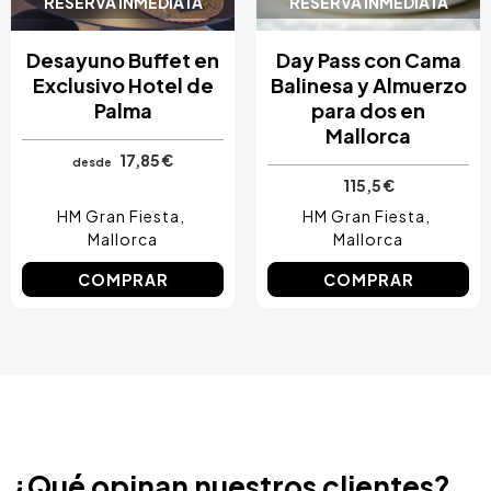
Image
Image
4.5 / 5
4.5 / 5
RESERVA INMEDIATA
RESERVA INMEDIATA
Desayuno Buffet en
Day Pass con Cama
Exclusivo Hotel de
Balinesa y Almuerzo
Palma
para dos en
Mallorca
17,85 €
desde
115,5 €