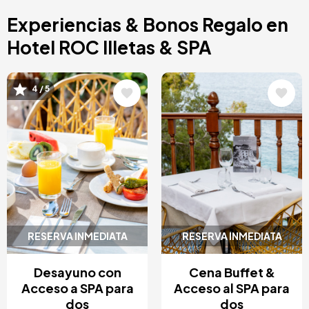
Costa Blanca, España
Experiencias & Bonos Regalo en
Bilbao, España
Cancún, México
Hotel ROC Illetas & SPA
Ámsterdam, Países Bajos
Nice, Francia
Image
Image
4 / 5
RESERVA INMEDIATA
RESERVA INMEDIATA
Desayuno con
Cena Buffet &
Acceso a SPA para
Acceso al SPA para
dos
dos