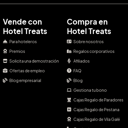
Vende con
Compra en
Hotel Treats
Hotel Treats
Para hoteleros
Sobre nosotros
Premios
Regalos corporativos
Solicita una demostración
Afiliados
Ofertas de empleo
FAQ
Blog empresarial
Blog
Gestiona tu bono
Cajas Regalo de Paradores
Cajas Regalo de Pestana
Cajas Regalo de Vila Galé