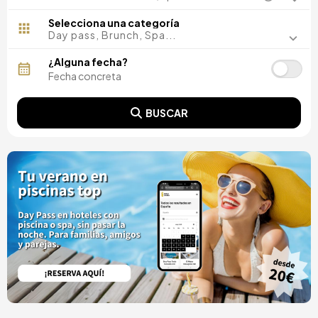
Madrid, España
Málaga, España
Selecciona una categoría
Costa del Sol, España
Day pass, Brunch, Spa...
Ibiza, España
Tarragona, España
¿Alguna fecha?
Tenerife, España
Cádiz, España
Alicante, España
BUSCAR
Sevilla, España
Pontevedra, España
Paris, Francia
Lisboa, Portugal
Menorca, España
Girona, España
Gran Canaria, España
Roma, Italia
Valencia, España
Granada, España
Oporto, Portugal
Punta Cana, República Dominicana
Cáceres, España
Asturias, España
Riviera Maya, México