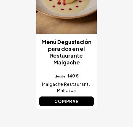
Costa Blanca, España
Bilbao, España
Cancún, México
Ámsterdam, Países Bajos
Nice, Francia
Menú Degustación
para dos en el
Restaurante
Malgache
140 €
desde
Malgache Restaurant
Mallorca
COMPRAR