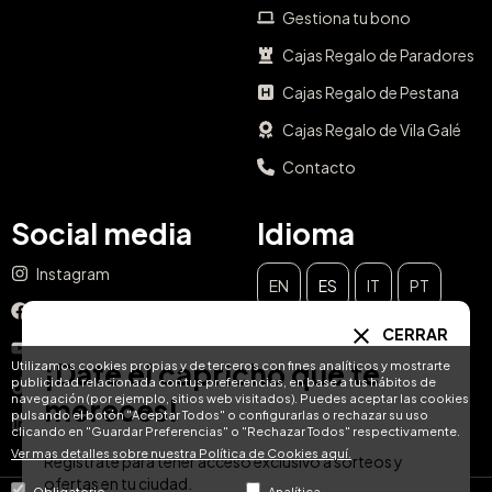
Gestiona tu bono
Cajas Regalo de Paradores
Cajas Regalo de Pestana
Cajas Regalo de Vila Galé
Contacto
Social media
Idioma
Instagram
EN
ES
IT
PT
Facebook
CERRAR
DE
FR
NL
YouTube
¡Date el capricho que te
Utilizamos cookies propias y de terceros con fines analíticos y mostrarte
publicidad relacionada con tus preferencias, en base a tus hábitos de
TikTok
navegación (por ejemplo, sitios web visitados). Puedes aceptar las cookies
mereces!
pulsando el botón "Aceptar Todos" o configurarlas o rechazar su uso
LinkedIn
clicando en "Guardar Preferencias" o "Rechazar Todos" respectivamente.
Ver mas detalles sobre nuestra Política de Cookies aquí.
Regístrate para tener acceso exclusivo a sorteos y
ofertas en tu ciudad.
Obligatorio
Analítica