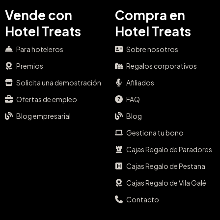
Vende con
Compra en
Hotel Treats
Hotel Treats
Para hoteleros
Sobre nosotros
Premios
Regalos corporativos
Solicita una demostración
Afiliados
Ofertas de empleo
FAQ
Blog empresarial
Blog
Gestiona tu bono
Cajas Regalo de Paradores
Cajas Regalo de Pestana
Cajas Regalo de Vila Galé
Contacto