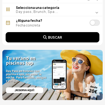
Madrid, España
Málaga, España
Selecciona una categoría
Costa del Sol, España
Day pass, Brunch, Spa...
Ibiza, España
Tarragona, España
¿Alguna fecha?
Tenerife, España
Cádiz, España
Alicante, España
BUSCAR
Sevilla, España
Pontevedra, España
Paris, Francia
Lisboa, Portugal
Menorca, España
Girona, España
Gran Canaria, España
Roma, Italia
Valencia, España
Granada, España
Oporto, Portugal
Punta Cana, República Dominicana
Cáceres, España
Asturias, España
Riviera Maya, México