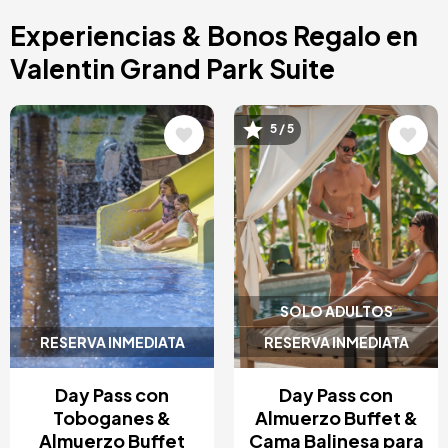
Costa Blanca, España
Experiencias & Bonos Regalo en
Bilbao, España
Cancún, México
Valentin Grand Park Suite
Ámsterdam, Países Bajos
Nice, Francia
Image
Image
5 / 5
SOLO ADULTOS
RESERVA INMEDIATA
RESERVA INMEDIATA
Day Pass con
Day Pass con
Toboganes &
Almuerzo Buffet &
Almuerzo Buffet
Cama Balinesa para