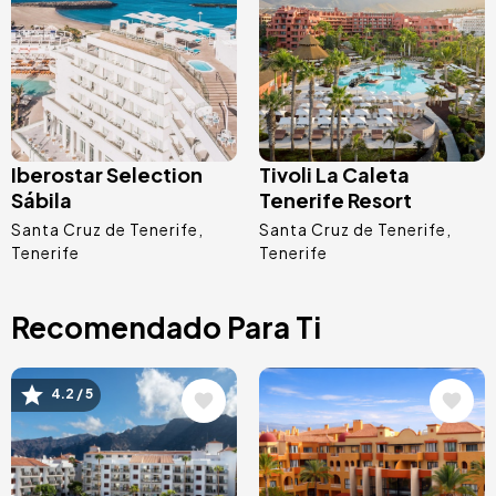
Iberostar Selection
Tivoli La Caleta
Sábila
Tenerife Resort
Santa Cruz de Tenerife
Santa Cruz de Tenerife
Tenerife
Tenerife
Recomendado Para Ti
Image
Image
4.2 / 5