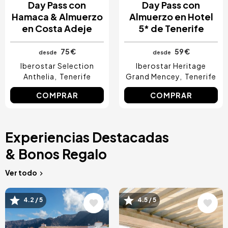
Day Pass con
Day Pass con
Hamaca & Almuerzo
Almuerzo en Hotel
en Costa Adeje
5* de Tenerife
75 €
59 €
desde
desde
Iberostar Selection
Iberostar Heritage
Anthelia
Tenerife
Grand Mencey
Tenerife
COMPRAR
COMPRAR
Experiencias Destacadas
& Bonos Regalo
Ver todo
Image
Image
4.2 / 5
4.5 / 5