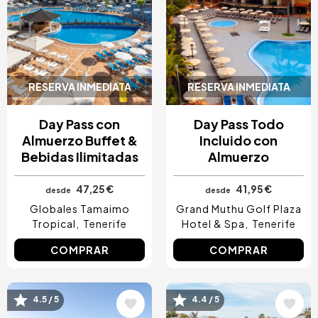
RESERVA INMEDIATA
RESERVA INMEDIATA
Day Pass con
Day Pass Todo
Almuerzo Buffet &
Incluido con
Bebidas Ilimitadas
Almuerzo
47,25 €
41,95 €
desde
desde
Globales Tamaimo
Grand Muthu Golf Plaza
Tropical
Tenerife
Hotel & Spa
Tenerife
COMPRAR
COMPRAR
Image
Image
4.5 / 5
4.4 / 5