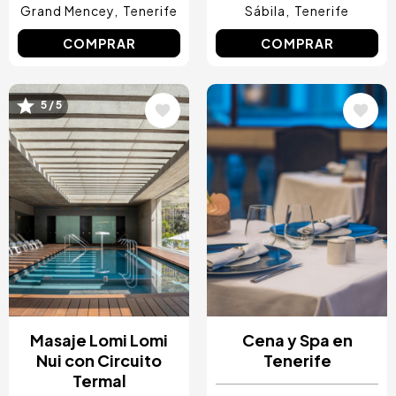
Grand Mencey
Tenerife
Sábila
Tenerife
COMPRAR
COMPRAR
Image
Image
5 / 5
Masaje Lomi Lomi
Cena y Spa en
Nui con Circuito
Tenerife
Termal