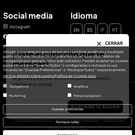
Social media
Idioma
Instagram
EN
ES
IT
PT
Facebook
CERRAR
DE
FR
NL
YouTube
¡Date el capricho que te
Utilizamos cookies propias y de terceros con fines analíticos y mostrarte
publicidad relacionada con tus preferencias, en base a tus hábitos de
TikTok
navegación (por ejemplo, sitios web visitados). Puedes aceptar las cookies
mereces!
pulsando el botón "Aceptar Todos" o configurarlas o rechazar su uso
LinkedIn
clicando en "Guardar Preferencias" o "Rechazar Todos" respectivamente.
Ver mas detalles sobre nuestra Política de Cookies aquí.
Regístrate para tener acceso exclusivo a sorteos y
ofertas en tu ciudad.
Obligatorio
Analítica
© Hotel Treats 2026
Email
Marketing
Personalización
SUSCRÍBETE AHORA
Tel: +34 871 51 00 40 (9:00 - 19:00 CEST)
Guardar preferencias
Condiciones de Uso
Política de Privacidad
Aviso Legal
Rechazar todas
Política de Cookies