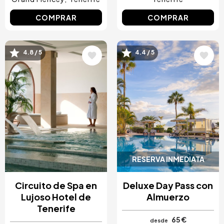
COMPRAR
COMPRAR
Image
Image
4.8 / 5
4.4 / 5
RESERVA INMEDIATA
Circuito de Spa en
Deluxe Day Pass con
Lujoso Hotel de
Almuerzo
Tenerife
65 €
desde