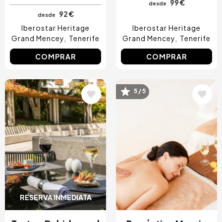
99 €
desde
92 €
desde
Iberostar Heritage
Iberostar Heritage
Grand Mencey
Tenerife
Grand Mencey
Tenerife
COMPRAR
COMPRAR
Image
Image
5 / 5
RESERVA INMEDIATA