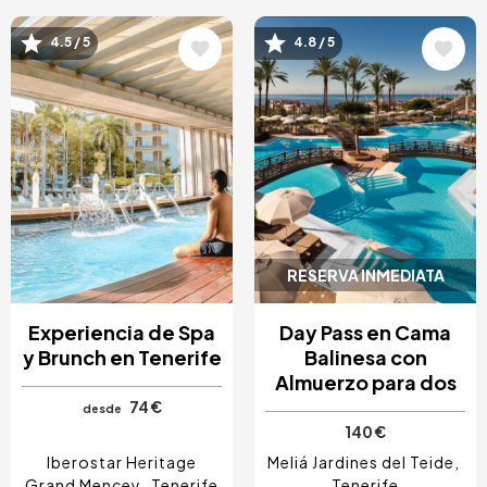
Image
Image
4.5 / 5
4.8 / 5
RESERVA INMEDIATA
Experiencia de Spa
Day Pass en Cama
y Brunch en Tenerife
Balinesa con
Almuerzo para dos
74 €
desde
140 €
Iberostar Heritage
Meliá Jardines del Teide
Grand Mencey
Tenerife
Tenerife