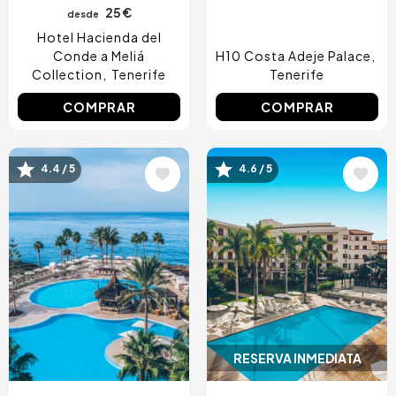
25 €
desde
Hotel Hacienda del
Conde a Meliá
H10 Costa Adeje Palace
Collection
Tenerife
Tenerife
COMPRAR
COMPRAR
Image
Image
4.4 / 5
4.6 / 5
RESERVA INMEDIATA