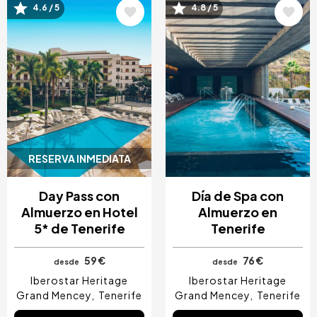
Image
Image
4.6 / 5
4.8 / 5
RESERVA INMEDIATA
Day Pass con
Día de Spa con
Almuerzo en Hotel
Almuerzo en
5* de Tenerife
Tenerife
59 €
76 €
desde
desde
Iberostar Heritage
Iberostar Heritage
Grand Mencey
Tenerife
Grand Mencey
Tenerife