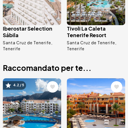
Iberostar Selection
Tivoli La Caleta
Sábila
Tenerife Resort
Santa Cruz de Tenerife
Santa Cruz de Tenerife
Tenerife
Tenerife
Raccomandato per te...
Immagine
Immagine
4.2 / 5