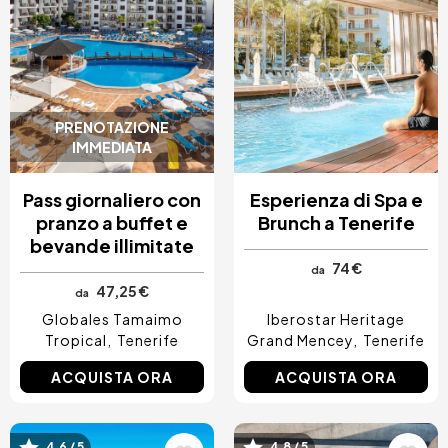
PRENOTAZIONE
IMMEDIATA
Pass giornaliero con
Esperienza di Spa e
pranzo a buffet e
Brunch a Tenerife
bevande illimitate
74 €
da
47,25 €
da
Globales Tamaimo
Iberostar Heritage
Tropical
Tenerife
Grand Mencey
Tenerife
ACQUISTA ORA
ACQUISTA ORA
4.6 / 5
4.8 / 5