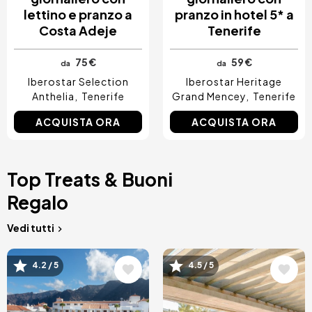
lettino e pranzo a
pranzo in hotel 5* a
Costa Adeje
Tenerife
75 €
59 €
da
da
Iberostar Selection
Iberostar Heritage
Anthelia
Tenerife
Grand Mencey
Tenerife
ACQUISTA ORA
ACQUISTA ORA
Top Treats & Buoni
Regalo
Vedi tutti
Immagine
Immagine
4.2 / 5
4.5 / 5