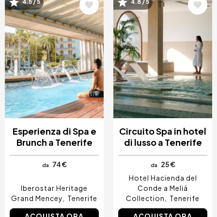
Immagine
Immagine
4.5 / 5
4.8 / 5
Esperienza di Spa e
Circuito Spa in hotel
Brunch a Tenerife
di lusso a Tenerife
74 €
25 €
da
da
Hotel Hacienda del
Iberostar Heritage
Conde a Meliá
Grand Mencey
Tenerife
Collection
Tenerife
ACQUISTA ORA
ACQUISTA ORA