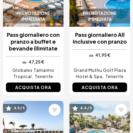
PRENOTAZIONE
PRENOTAZIONE
IMMEDIATA
IMMEDIATA
Pass giornaliero con
Pass giornaliero All
pranzo a buffet e
Inclusive con pranzo
bevande illimitate
41,95 €
da
47,25 €
da
Globales Tamaimo
Grand Muthu Golf Plaza
Tropical
Tenerife
Hotel & Spa
Tenerife
ACQUISTA ORA
ACQUISTA ORA
Immagine
Immagine
4.5 / 5
4.4 / 5