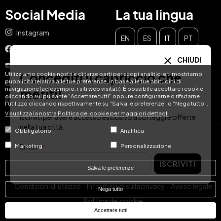
Social Media
La tua lingua
Instagram
EN
ES
IT
PT
Facebook
CHIUDI
DE
FR
NL
YouTube
Concediti il capriccio che
Utilizziamo cookie nostri e di terze parti per scopi analitici e ti mostriamo
pubblicità relativa alle tue preferenze, in base alle tue abitudini di
TikTok
navigazione (ad esempio, i siti web visitati). È possibile accettare i cookie
meriti!
cliccando sul pulsante "Accettare tutti" oppure configurarne o rifiutarne
LinkedIn
l'utilizzo cliccando rispettivamente su "Salva le preferenze" o "Nega tutto".
Visualizza la nostra Politica dei cookie per maggiori dettagli
Iscriviti per avere accesso esclusivo a sorteggi e offerte
nella tua città.
Obbligatorio
Analitica
© Hotel Treats 2026
Email
Marketing
Personalizzazione
ISCRIVITI
Tel: +34 871 51 00 40 (9:00 - 19:00 CEST)
Salva le preferenze
Condizioni di utilizzo
Informativa sulla privacy
Avviso legale
Nega tutto
Politica dei cookie
Accettare tutti