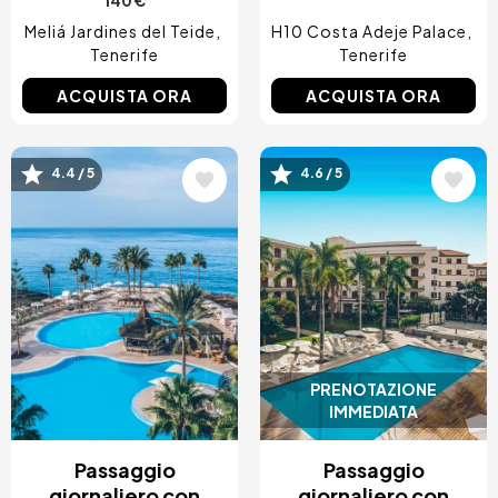
140 €
Meliá Jardines del Teide
H10 Costa Adeje Palace
Tenerife
Tenerife
ACQUISTA ORA
ACQUISTA ORA
Immagine
Immagine
4.4 / 5
4.6 / 5
PRENOTAZIONE
IMMEDIATA
Passaggio
Passaggio
giornaliero con
giornaliero con