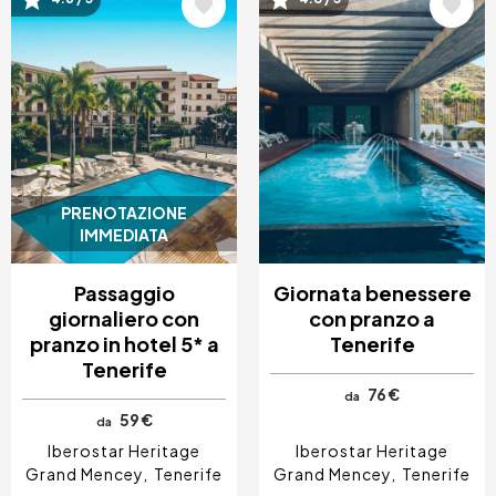
Immagine
Immagine
PRENOTAZIONE
IMMEDIATA
Passaggio
Giornata benessere
giornaliero con
con pranzo a
pranzo in hotel 5* a
Tenerife
Tenerife
76 €
da
59 €
da
Iberostar Heritage
Iberostar Heritage
Grand Mencey
Tenerife
Grand Mencey
Tenerife