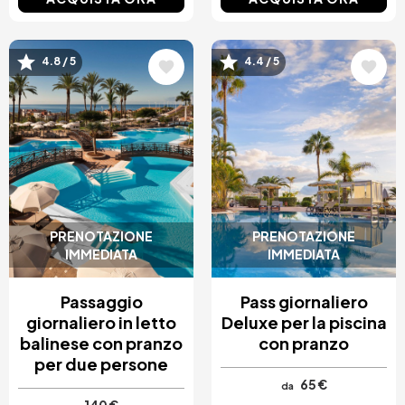
Immagine
Immagine
4.8 / 5
4.4 / 5
PRENOTAZIONE
PRENOTAZIONE
IMMEDIATA
IMMEDIATA
Passaggio
Pass giornaliero
giornaliero in letto
Deluxe per la piscina
balinese con pranzo
con pranzo
per due persone
65 €
da