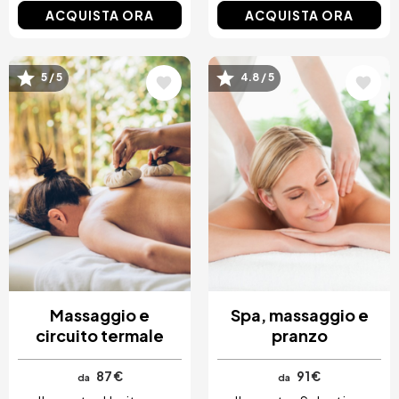
ACQUISTA ORA
ACQUISTA ORA
Immagine
Immagine
5 / 5
4.8 / 5
Massaggio e
Spa, massaggio e
circuito termale
pranzo
87 €
91 €
da
da