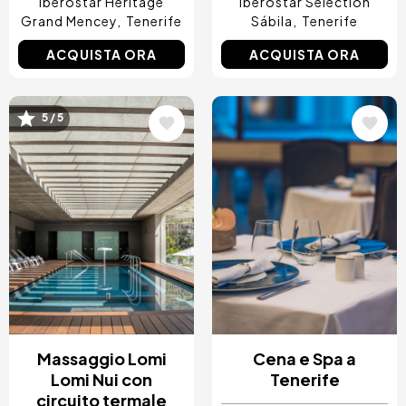
Iberostar Heritage
Iberostar Selection
Grand Mencey
Tenerife
Sábila
Tenerife
ACQUISTA ORA
ACQUISTA ORA
Immagine
Immagine
5 / 5
Massaggio Lomi
Cena e Spa a
Lomi Nui con
Tenerife
circuito termale