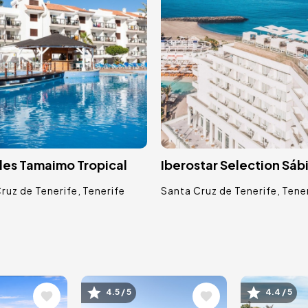
les Tamaimo Tropical
Iberostar Selection Sábi
ruz de Tenerife
Tenerife
Santa Cruz de Tenerife
Tene
Image
Image
4.5 / 5
4.4 / 5