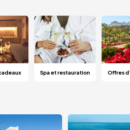
 cadeaux
Spa et restauration
Offres 
ge
Image