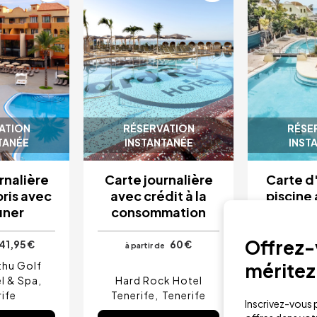
ATION
RÉSERVATION
RÉSE
TANÉE
INSTANTANÉE
INST
rnalière
Carte journalière
Carte d'
ris avec
avec crédit à la
piscine 
uner
consommation
bron
déjeuner
Offrez-v
41,95 €
60 €
à partir de
à partir 
méritez
thu Golf
l & Spa
Hard Rock Hotel
Hotel Suit
ife
Tenerife
Tenerife
Te
Inscrivez-vous p