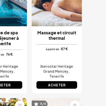
e de spa
Massage et circuit
éjeuner à
thermal
erife
87 €
à partir de
76 €
r de
ar Heritage
Iberostar Heritage
 Mencey
Grand Mencey
nerife
Tenerife
HETER
ACHETER
Image
5 / 5