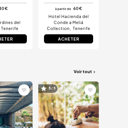
40 €
60 €
à partir de
Hotel Hacienda del
ardines del
Conde a Meliá
Tenerife
Collection
Tenerife
HETER
ACHETER
Voir tout
Image
5 / 5