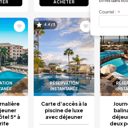
offres dans votre
TER
ACHETER
AC
Courriel :
Image
Image
4.4 / 5
4.8 / 5
ATION
RÉSERVATION
RÉSE
TANÉE
INSTANTANÉE
INST
rnalière
Carte d'accès à la
Journé
jeuner
piscine de luxe
balin
ôtel 5* à
avec déjeuner
déjeu
rife
deux p