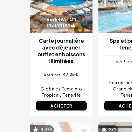
RÉSERVATION
INSTANTANÉE
Carte journalière
Spa et b
avec déjeuner
Tene
buffet et boissons
illimitées
à partir d
47,25 €
à partir de
Iberostar 
Globales Tamaimo
Grand M
Tropical
Tenerife
Tener
ACHETER
ACHE
Image
Image
4.8 / 5
5 / 5