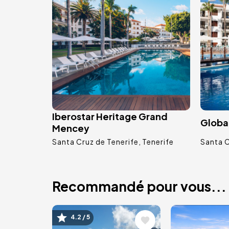
Iberostar Heritage Grand
Globa
Mencey
Santa Cruz de Tenerife
Tenerife
Santa C
Recommandé pour vous...
Image
Image
4.2 / 5