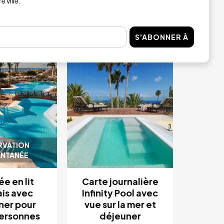
 ville.
HETER
ACHETER
S'ABONNER À
Image
4.9 / 5
RVATION
ANTANÉE
e en lit
Carte journalière
ais avec
Infinity Pool avec
ner pour
vue sur la mer et
ersonnes
déjeuner