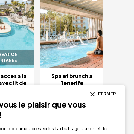
RVATION
ANTANÉE
accès à la
Spa et brunch à
avec lit de
Tenerife
zage et
FERMER
 à 3 plats
74 €
à partir de
ous le plaisir que vous
66,15 €
de
!
Iberostar Heritage
e Villa Maria
Grand Mencey
nerife
Tenerife
our obtenir un accès exclusif à des tirages au sort et des