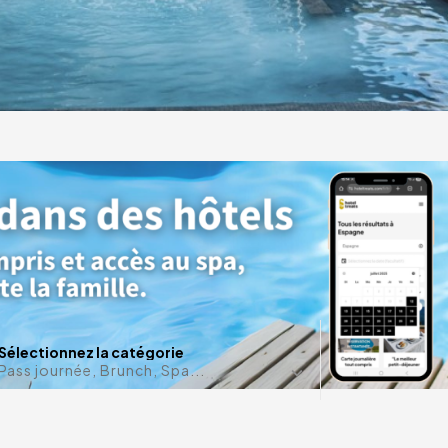
ces
 de
erife
Une date e
Sélectionnez la catégorie
Pass journée, Brunch, Spa...