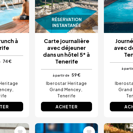
RÉSERVATION
INSTANTANÉE
runch à
Carte journalière
Journé
rife
avec déjeuner
avec d
dans un hôtel 5* à
Ten
Tenerife
74 €
e
à parti
59 €
à partir de
Heritage
Iberostar Heritage
Iberost
encey
Grand Mencey
Grand
ife
Tenerife
Te
TER
ACHETER
AC
Image
Image