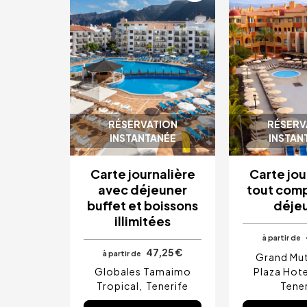
RÉSERVATION
RÉSERV
INSTANTANÉE
INSTAN
Carte journalière
Carte jou
avec déjeuner
tout comp
buffet et boissons
déje
illimitées
à partir de
47,25 €
à partir de
Grand Mu
Globales Tamaimo
Plaza Hote
Tropical
Tenerife
Tener