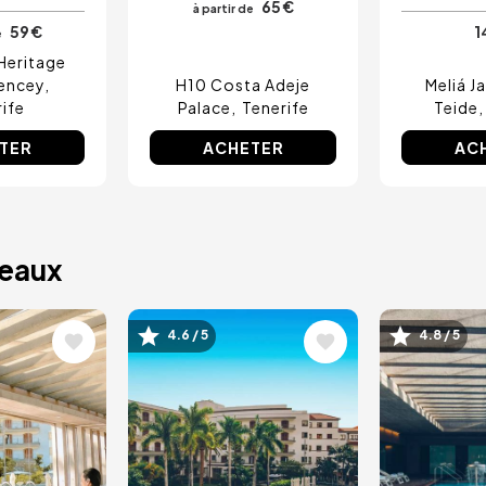
65 €
à partir de
59 €
1
e
Heritage
encey
H10 Costa Adeje
Meliá J
ife
Palace
Tenerife
Teide
TER
ACHETER
AC
deaux
Image
Image
4.6 / 5
4.8 / 5