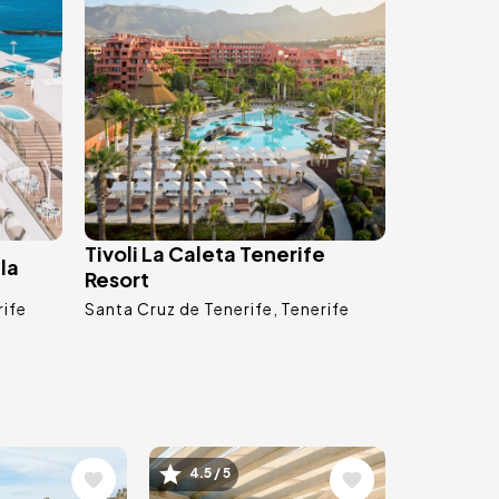
Tivoli La Caleta Tenerife
la
Resort
rife
Santa Cruz de Tenerife
Tenerife
Image
4.5 / 5