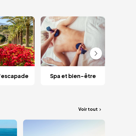
Es
rom
d'escapade
Spa et bien-être
Voir tout
Image