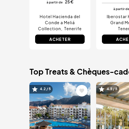
25 €
à partir de
à partir d
Hotel Hacienda del
Iberostar 
Conde a Meliá
Grand M
Collection
Tenerife
Tener
ACHETER
ACHE
Top Treats & Chèques-ca
Image
Image
4.2 / 5
4.5 / 5