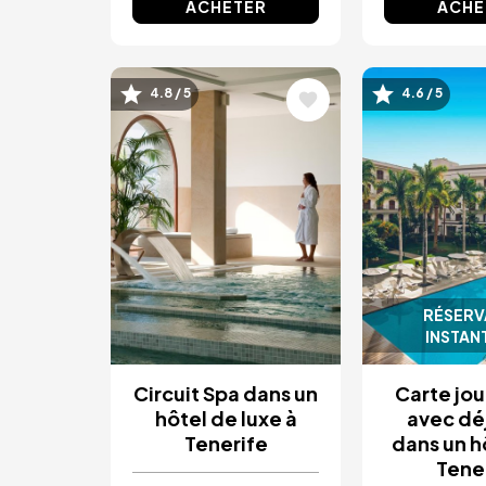
ACHETER
ACHE
Image
Image
4.8 / 5
4.6 / 5
RÉSERV
INSTAN
Circuit Spa dans un
Carte jou
hôtel de luxe à
avec dé
Tenerife
dans un h
Tene