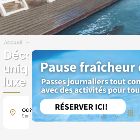
Accueil
Espagne
Îles Canaries
Tenerife
Découvrez des expérien
uniques dans des hôtels
luxe à Santa Cruz de Ten
Où ?