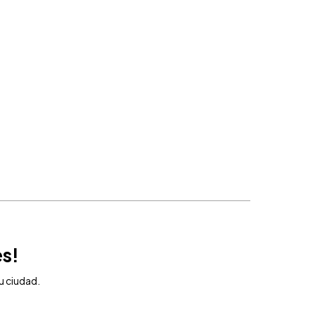
CERRAR
l capricho que te mereces!
 tener acceso exclusivo a sorteos y ofertas en tu ciudad.
SUSCRÍBETE AHORA
es!
u ciudad.