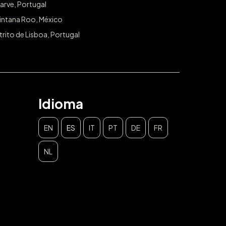
arve, Portugal
intana Roo, México
trito de Lisboa, Portugal
Idioma
EN
ES
IT
PT
DE
FR
NL