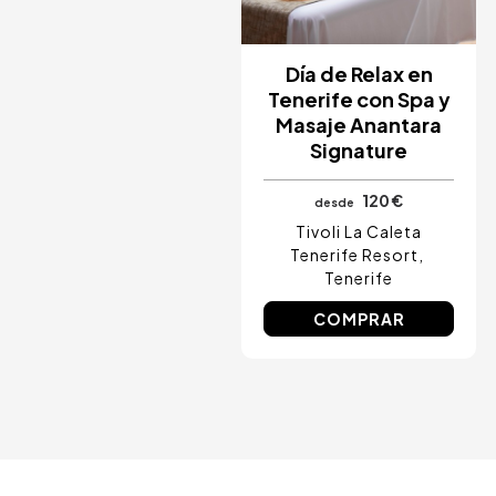
Ibiza, España
Tarragona, España
Tenerife, España
Cádiz, España
Día de Relax en
Alicante, España
Tenerife con Spa y
Sevilla, España
Masaje Anantara
Pontevedra, España
Signature
Paris, Francia
Lisboa, Portugal
Menorca, España
120 €
desde
Girona, España
Tivoli La Caleta
Gran Canaria, España
Tenerife Resort
Roma, Italia
Tenerife
Valencia, España
Granada, España
COMPRAR
Oporto, Portugal
Punta Cana, República Dominicana
Cáceres, España
Asturias, España
Riviera Maya, México
Costa Blanca, España
Bilbao, España
Cancún, México