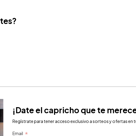
ntes?
¡Date e
Regístrate para
Email
¡Date el capricho que te merec
Regístrate para tener acceso exclusivo a sorteos y ofertas en t
Email