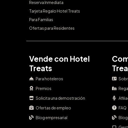
Reserva Inmediata
Tarjeta Regalo Hotel Treats
Para Familias
Ofertas para Residentes
Vende con Hotel
Com
Treats
Trea
Para hoteleros
Sobr
Premios
Rega
Solicita una demostración
Afili
Ofertas de empleo
FAQ
Blog empresarial
Blog
Gest