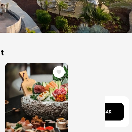
rt
Image
echa?
BUSCAR