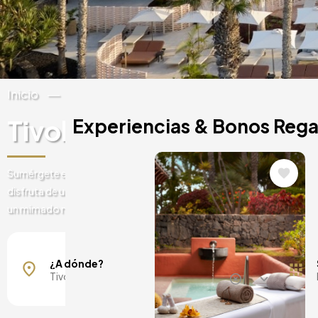
Inicio
España
Canarias
Tenerife
Tivoli La Caleta Tenerife
Experiencias & Bonos Regalo
Image
Sumérgete en el entorno natural del lujoso hotel Tivoli La Caleta Ten
disfruta de un tiempo de descanso y relájate en el spa o regálate u
un mimado masaje. El lugar perfecto para relajarse en Tenerife.
Mallorca, España
Barcelona, España
¿A dónde?
Madrid, España
Málaga, España
Costa del Sol, España