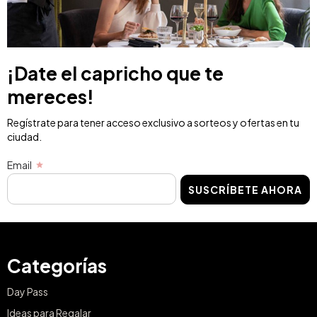
¡Date el capricho que te
mereces!
Regístrate para tener acceso exclusivo a sorteos y ofertas en tu
ciudad.
Email
SUSCRÍBETE AHORA
Categorías
Day Pass
Ideas para Regalar