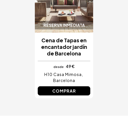
Costa Blanca, España
Bilbao, España
Cancún, México
Ámsterdam, Países Bajos
RESERVA INMEDIATA
Nice, Francia
Cena de Tapas en
encantador jardín
de Barcelona
49 €
desde
H10 Casa Mimosa
Barcelona
COMPRAR