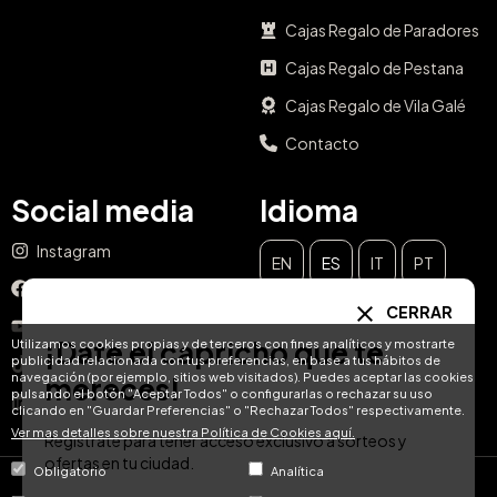
Cajas Regalo de Paradores
Cajas Regalo de Pestana
Cajas Regalo de Vila Galé
Contacto
Social media
Idioma
Instagram
EN
ES
IT
PT
Facebook
CERRAR
DE
FR
NL
YouTube
¡Date el capricho que te
Utilizamos cookies propias y de terceros con fines analíticos y mostrarte
publicidad relacionada con tus preferencias, en base a tus hábitos de
TikTok
navegación (por ejemplo, sitios web visitados). Puedes aceptar las cookies
mereces!
pulsando el botón "Aceptar Todos" o configurarlas o rechazar su uso
LinkedIn
clicando en "Guardar Preferencias" o "Rechazar Todos" respectivamente.
Ver mas detalles sobre nuestra Política de Cookies aquí.
Regístrate para tener acceso exclusivo a sorteos y
ofertas en tu ciudad.
Obligatorio
Analítica