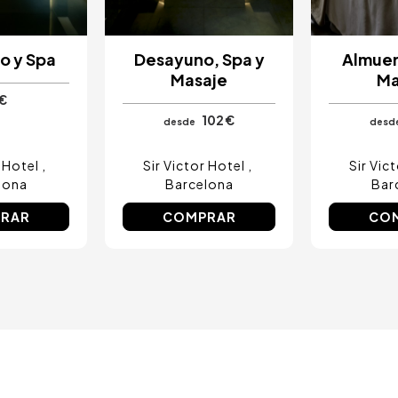
o y Spa
Desayuno, Spa y
Almuer
Masaje
Ma
€
102 €
desde
desd
r Hotel
Sir Victor Hotel
Sir Vic
lona
Barcelona
Bar
RAR
COMPRAR
CO