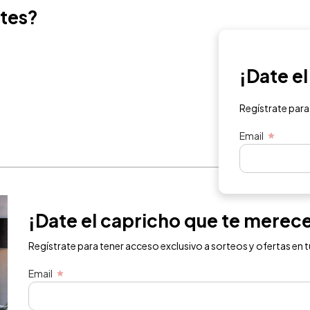
ntes?
¡Date e
Regístrate para
Email
¡Date el capricho que te merec
Regístrate para tener acceso exclusivo a sorteos y ofertas en t
Email