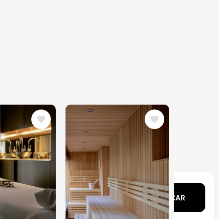
Image
echa?
BUSCAR