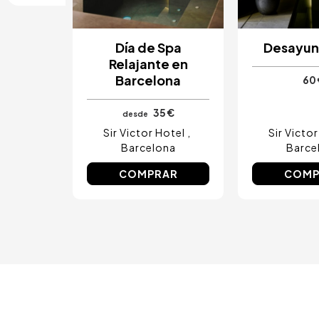
Costa del Sol, España
Ibiza, España
Tarragona, España
Día de Spa
Desayun
Tenerife, España
Cádiz, España
Relajante en
Alicante, España
Barcelona
60 
Sevilla, España
Pontevedra, España
35 €
desde
Paris, Francia
Lisboa, Portugal
Sir Victor Hotel
Sir Victo
Menorca, España
Barcelona
Barce
Girona, España
COMPRAR
COMP
Gran Canaria, España
Roma, Italia
Valencia, España
Granada, España
Oporto, Portugal
Punta Cana, República Dominicana
Cáceres, España
Asturias, España
Riviera Maya, México
Costa Blanca, España
Bilbao, España