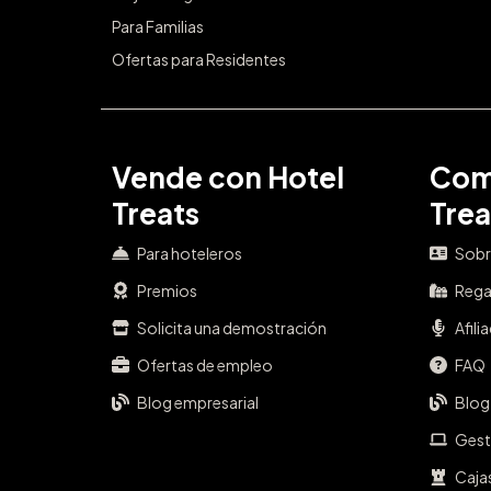
Para Familias
Ofertas para Residentes
Vende con Hotel
Com
Treats
Trea
Para hoteleros
Sobr
Premios
Rega
Solicita una demostración
Afili
Ofertas de empleo
FAQ
Blog empresarial
Blog
Gest
Caja