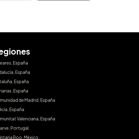
egiones
leares, España
dalucía, España
taluña, España
narias, España
munidad de Madrid, España
icia, España
munitat Valenciana, España
arve, Portugal
intana Roo, México