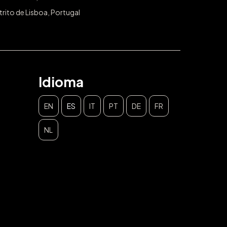
trito de Lisboa, Portugal
Idioma
EN
ES
IT
PT
DE
FR
NL