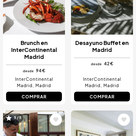
Costa Blanca, España
Bilbao, España
Cancún, México
Ámsterdam, Países Bajos
Nice, Francia
Brunch en
Desayuno Buffet en
InterContinental
Madrid
Madrid
42 €
desde
94 €
desde
InterContinental
InterContinental
Madrid
Madrid
Madrid
Madrid
COMPRAR
COMPRAR
Image
Image
5 / 5