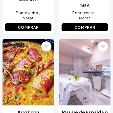
desde
145 €
Pontevedra
Pontevedra
Norat
Norat
COMPRAR
COMPRAR
Image
Image
Arroz con
Masaje de Espalda o