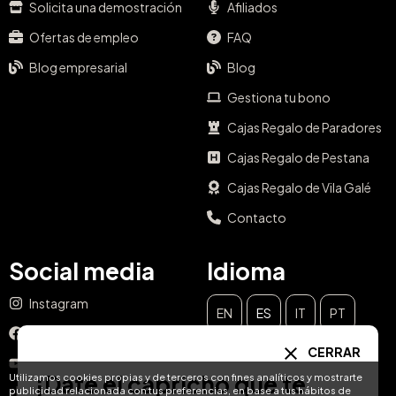
Solicita una demostración
Afiliados
Ofertas de empleo
FAQ
Blog empresarial
Blog
Gestiona tu bono
Cajas Regalo de Paradores
Cajas Regalo de Pestana
Cajas Regalo de Vila Galé
Contacto
Social media
Idioma
Instagram
EN
ES
IT
PT
Facebook
CERRAR
DE
FR
NL
YouTube
¡Date el capricho que te
Utilizamos cookies propias y de terceros con fines analíticos y mostrarte
publicidad relacionada con tus preferencias, en base a tus hábitos de
TikTok