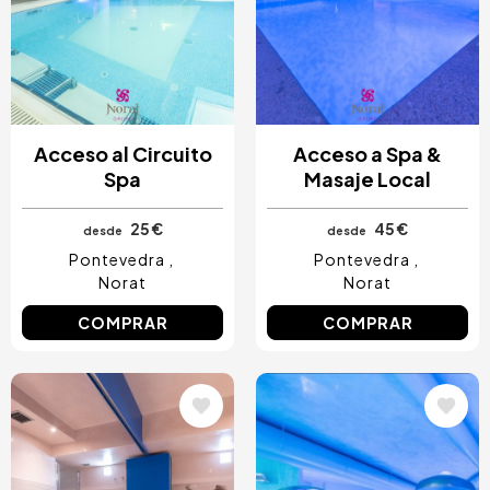
Costa Blanca, España
Bilbao, España
Cancún, México
Ámsterdam, Países Bajos
Nice, Francia
Acceso al Circuito
Acceso a Spa &
Spa
Masaje Local
25 €
45 €
desde
desde
Pontevedra
Pontevedra
Norat
Norat
COMPRAR
COMPRAR
Image
Image