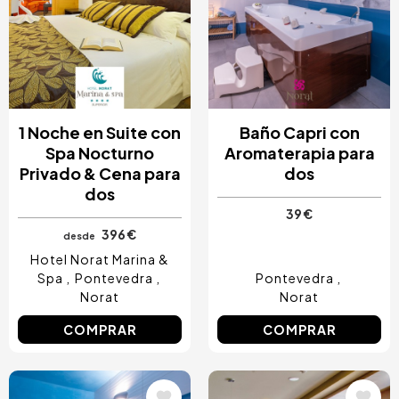
1 Noche en Suite con
Baño Capri con
Spa Nocturno
Aromaterapia para
Privado & Cena para
dos
dos
39 €
396 €
desde
Hotel Norat Marina &
Spa
Pontevedra
Pontevedra
Norat
Norat
COMPRAR
COMPRAR
Image
Image