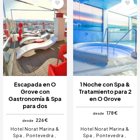
Image
Image
Escapada en O
1 Noche con Spa &
Grove con
Tratamiento para 2
Gastronomía & Spa
en O Grove
para dos
178 €
desde
226 €
desde
Hotel Norat Marina &
Hotel Norat Marina &
Spa
Pontevedra
Spa
Pontevedra