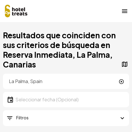
Pasar
Resultados que coinciden con
al
contenido
sus criterios de búsqueda en
principal
Reserva Inmediata, La Palma,
Canarias
Ubicación
Ubicación
Fecha
Seleccionar fecha
Filtros