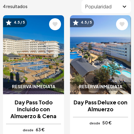
4 resultados
4.5 / 5
4.5 / 5
Image
Image
RESERVA INMEDIATA
RESERVA INMEDIATA
Day Pass Todo
Day Pass Deluxe con
Incluido con
Almuerzo
Almuerzo & Cena
50 €
desde
63 €
desde