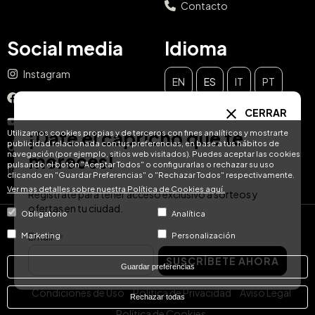
Contacto
Social media
Idioma
Instagram
EN
ES
IT
PT
Facebook
CERRAR
DE
FR
NL
YouTube
¡Date el capricho que te
Utilizamos cookies propias y de terceros con fines analíticos y mostrarte
publicidad relacionada con tus preferencias, en base a tus hábitos de
TikTok
navegación (por ejemplo, sitios web visitados). Puedes aceptar las cookies
mereces!
pulsando el botón "Aceptar Todos" o configurarlas o rechazar su uso
LinkedIn
clicando en "Guardar Preferencias" o "Rechazar Todos" respectivamente.
Ver mas detalles sobre nuestra Política de Cookies aquí.
Regístrate para tener acceso exclusivo a sorteos y
ofertas en tu ciudad.
Obligatorio
Analítica
© Hotel Treats 2026
Email
Marketing
Personalización
SUSCRÍBETE AHORA
Tel: +34 871 51 00 40 (9:00 - 19:00 CEST)
Guardar preferencias
Condiciones de Uso
Política de Privacidad
Aviso Legal
Rechazar todas
Política de Cookies