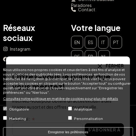
Paradores
Contact
Réseaux
Votre langue
sociaux
EN
ES
IT
PT
Instagram
DE
FR
NL
Facebook
FERMER
YouTube
Nous utilisons nos propres cookies et ceux de tiers à des fins d'analyse et
Offrez-vous le plaisir que
vous montrons des publicités liées à vos préférences, en fonction de vos
habitudes de navigation (par exemple, les sites Web visités). Vous pouvez
TikTok
accepter les cookies en cliquant sur le bouton "Accepter tout" ou configurer
vous méritez!
ou refuser leur utilisation en cliquant respectivement sur "Enregistrer les
LinkedIn
préférences" ou "Nier tous".
Consultez notre politique en matière de cookies pour plus de détails
Inscrivez-vous pour obtenir un accès exclusif à des
tirages au sort et des offres dans votre ville.
Obligatoire
Analytique
© Hotel Treats 2026
Courriel :
Marketing
Personnalisation
S'ABONNER À
Tel: +34 871 51 00 40 (9:00 - 19:00 CEST)
Enregistrer les préférences