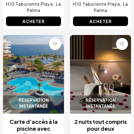
H10 Taburiente Playa
La
H10 Taburiente Playa
La
Palma
Palma
ACHETER
ACHETER
Image
Image
RÉSERVATION
RÉSERVATION
INSTANTANÉE
INSTANTANÉE
Carte d'accès à la
2 nuits tout compris
piscine avec
pour deux