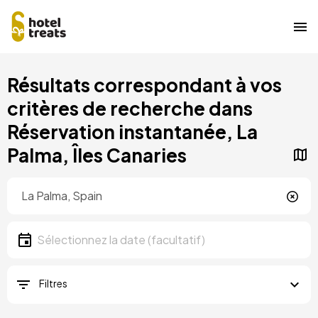
Aller
Résultats correspondant à vos
au
contenu
critères de recherche dans
principal
Réservation instantanée, La
Palma, Îles Canaries
Localisation
Localisation
Date
Sélectionnez la date
Filtres