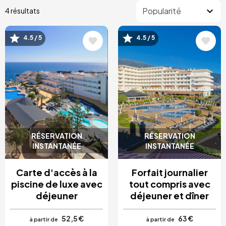
4 résultats
4.5 / 5
4.5 / 5
Image
Image
RÉSERVATION
RÉSERVATION
INSTANTANÉE
INSTANTANÉE
Carte d'accès à la
Forfait journalier
piscine de luxe avec
tout compris avec
déjeuner
déjeuner et dîner
52,5 €
63 €
à partir de
à partir de