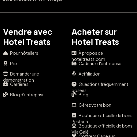
Vendre avec
Acheter sur
Hotel Treats
Hotel Treats
Pour hôteliers
À propos de
hoteltreats.com
Prix
Cadeaux d'entreprise
Demander une
Acffiliation
démonstration
Carrières
Questions fréquemment
posées
Blog d'entreprise
Blog
Gérez votre bon
Boutique officielle de bons
Pestana
Boutique officielle de bons
Vila Galé
Coffrets Cadeaux