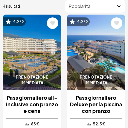
4 risultati
4.5 / 5
4.5 / 5
Immagine
Immagine
PRENOTAZIONE
PRENOTAZIONE
IMMEDIATA
IMMEDIATA
Pass giornaliero all-
Pass giornaliero
inclusive con pranzo
Deluxe per la piscina
e cena
con pranzo
63 €
52,5 €
da
da