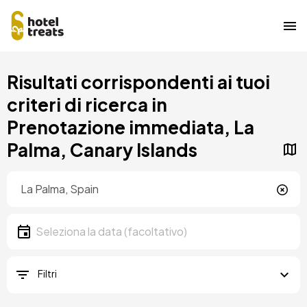
Salta
Risultati corrispondenti ai tuoi
al
contenuto
criteri di ricerca in
principale
Prenotazione immediata, La
Palma, Canary Islands
Posizione
Località
Data
Seleziona la data
Filtri