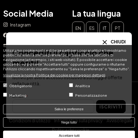
Social Media
La tua lingua
Instagram
EN
ES
IT
PT
Facebook
CHIUDI
DE
FR
NL
YouTube
Concediti il capriccio che
Utilizziamo cookie nostri e di terze parti per scopi analitici e ti mostriamo
pubblicità relativa alle tue preferenze, in base alle tue abitudini di
TikTok
navigazione (ad esempio, i siti web visitati). È possibile accettare i cookie
meriti!
cliccando sul pulsante "Accettare tutti" oppure configurarne o rifiutarne
LinkedIn
l'utilizzo cliccando rispettivamente su "Salva le preferenze" o "Nega tutto".
Visualizza la nostra Politica dei cookie per maggiori dettagli
Iscriviti per avere accesso esclusivo a sorteggi e offerte
nella tua città.
Obbligatorio
Analitica
© Hotel Treats 2026
Email
Marketing
Personalizzazione
ISCRIVITI
Tel: +34 871 51 00 40 (9:00 - 19:00 CEST)
Salva le preferenze
Condizioni di utilizzo
Informativa sulla privacy
Avviso legale
Nega tutto
Politica dei cookie
Accettare tutti