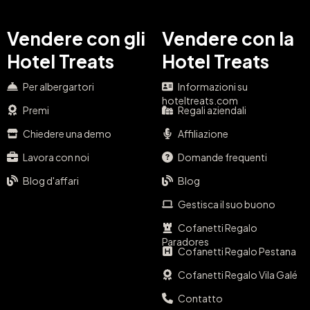
Vendere con gli
Vendere con la
Hotel Treats
Hotel Treats
Per albergartori
Informazioni su
hoteltreats.com
Premi
Regali aziendali
Chiedere una demo
Affiliazione
Lavora con noi
Domande frequenti
Blog d'affari
Blog
Gestisca il suo buono
Cofanetti Regalo
Paradores
Cofanetti Regalo Pestana
Cofanetti Regalo Vila Galé
Contatto