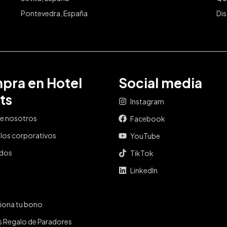
Pontevedra, España
Dis
pra en Hotel
Social media
ts
Instagram
e nosotros
Facebook
los corporativos
YouTube
ados
TikTok
LinkedIn
iona tu bono
s Regalo de Paradores