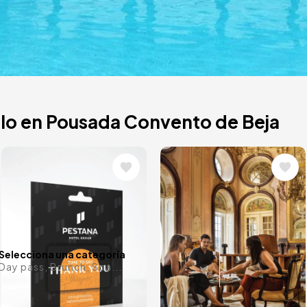
eja
lo en Pousada Convento de Beja
Image
Image
oso proyecto
de Portugal.
órico Hotel.
¿Alguna f
Selecciona una categoría
Day pass, Brunch, Spa...