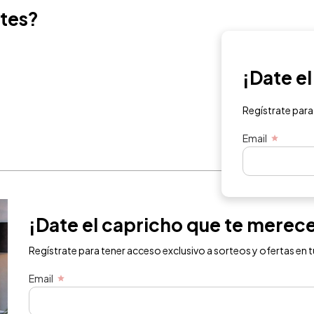
ntes?
¡Date e
Regístrate para
Email
¡Date el capricho que te merec
Regístrate para tener acceso exclusivo a sorteos y ofertas en t
Email