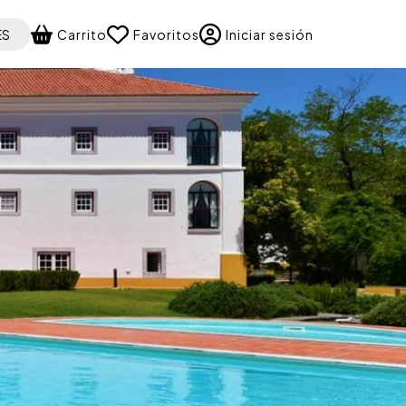
 your language
ES
Carrito
Favoritos
Iniciar sesión