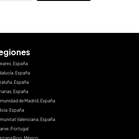
egiones
leares, España
dalucía, España
taluña, España
narias, España
munidad de Madrid, España
icia, España
munitat Valenciana, España
arve, Portugal
intana Roo, México