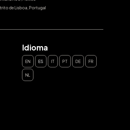
trito de Lisboa, Portugal
Idioma
EN
ES
IT
PT
DE
FR
NL