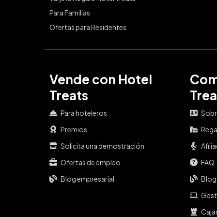
Para Familias
Ofertas para Residentes
Vende con Hotel
Com
Treats
Trea
Para hoteleros
Sobr
Premios
Rega
Solicita una demostración
Afili
Ofertas de empleo
FAQ
Blog empresarial
Blog
Gest
Caja