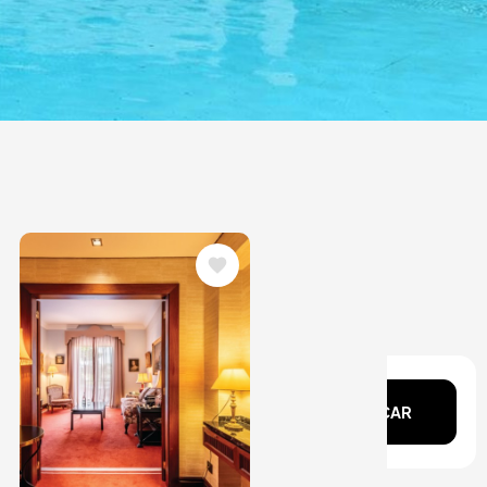
Image
echa?
BUSCAR