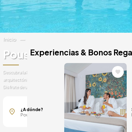
Inicio
Portugal
Alentejo Interior
Pousada Convento de B
Experiencias & Bonos Rega
Image
Descubra la Pousada Convento de Beja. Resultado de un majestu
arquitectónico representativo de la arquitectura religiosa y gótica 
Disfrute de una experiencia inolvidable en este impresionante e hist
Mallorca, España
Barcelona, España
¿A dónde?
Madrid, España
Málaga, España
Costa del Sol, España