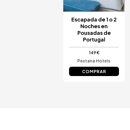
Ibiza, España
Tarragona, España
Tenerife, España
Cádiz, España
Escapada de 1 o 2
Alicante, España
Noches en
Sevilla, España
Pousadas de
Pontevedra, España
Portugal
Paris, Francia
Lisboa, Portugal
Menorca, España
149 €
Girona, España
Pestana Hotels
Gran Canaria, España
Roma, Italia
COMPRAR
Valencia, España
Granada, España
Oporto, Portugal
Punta Cana, República Dominicana
Cáceres, España
Asturias, España
Riviera Maya, México
Costa Blanca, España
Bilbao, España
Cancún, México