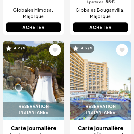
55 €
à partir de
Globales Mimosa
Globales Bouganvilla
Majorque
Majorque
ACHETER
ACHETER
4.2 / 5
4.3 / 5
Image
Image
RÉSERVATION
RÉSERVATION
INSTANTANÉE
INSTANTANÉE
Carte journalière
Carte journalière