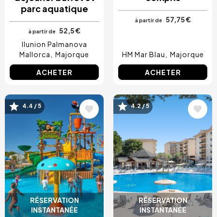
parc aquatique
57,75 €
à partir de
52,5 €
à partir de
Ilunion Palmanova
Mallorca
Majorque
HM Mar Blau
Majorque
ACHETER
ACHETER
4.4 / 5
4.2 / 5
Image
Image
RÉSERVATION
RÉSERVATION
INSTANTANÉE
INSTANTANÉE