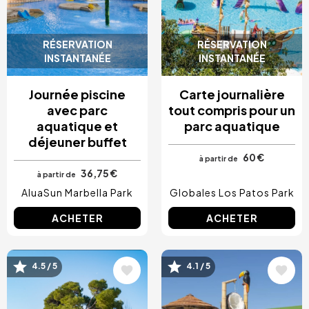
RÉSERVATION
RÉSERVATION
INSTANTANÉE
INSTANTANÉE
Journée piscine
Carte journalière
avec parc
tout compris pour un
aquatique et
parc aquatique
déjeuner buffet
60 €
à partir de
36,75 €
à partir de
AluaSun Marbella Park
Globales Los Patos Park
ACHETER
ACHETER
4.5 / 5
4.1 / 5
Image
Image