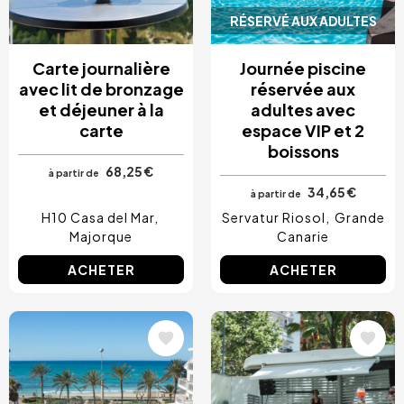
RÉSERVÉ AUX ADULTES
Carte journalière
Journée piscine
avec lit de bronzage
réservée aux
et déjeuner à la
adultes avec
carte
espace VIP et 2
boissons
68,25 €
à partir de
34,65 €
à partir de
H10 Casa del Mar
Servatur Riosol
Grande
Majorque
Canarie
ACHETER
ACHETER
Image
Image