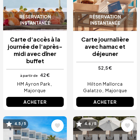
RÉSERVATION
RÉSERVATION
INSTANTANÉE
INSTANTANÉE
Carte d'accès à la
Carte journalière
journée de l'après-
avec hamac et
midi avec dîner
déjeuner
buffet
52,5 €
42 €
à partir de
HM Ayron Park
Hilton Mallorca
Majorque
Galatzo
Majorque
ACHETER
ACHETER
4.5 / 5
4.6 / 5
Image
Image