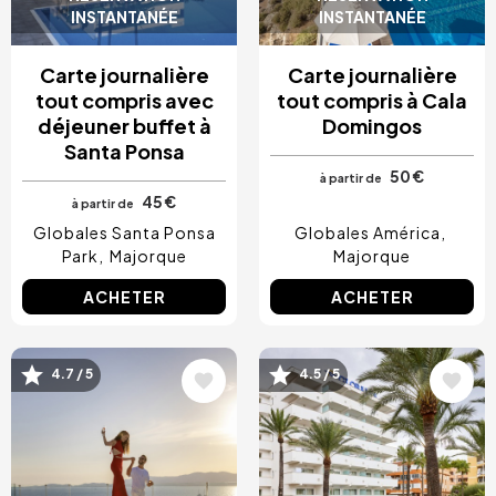
INSTANTANÉE
INSTANTANÉE
Carte journalière
Carte journalière
tout compris avec
tout compris à Cala
déjeuner buffet à
Domingos
Santa Ponsa
50 €
à partir de
45 €
à partir de
Globales Santa Ponsa
Globales América
Park
Majorque
Majorque
ACHETER
ACHETER
4.7 / 5
4.5 / 5
Image
Image