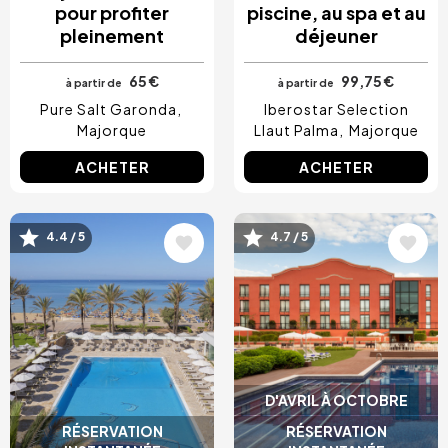
pour profiter
piscine, au spa et au
pleinement
déjeuner
65 €
99,75 €
à partir de
à partir de
Pure Salt Garonda
Iberostar Selection
Majorque
Llaut Palma
Majorque
ACHETER
ACHETER
4.4 / 5
4.7 / 5
Image
Image
D'AVRIL À OCTOBRE
RÉSERVATION
RÉSERVATION