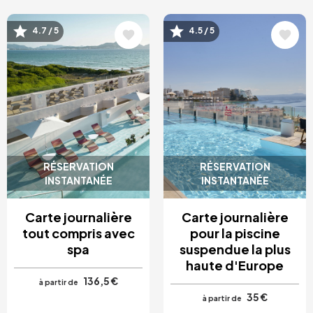
4.7 / 5
4.5 / 5
Image
Image
RÉSERVATION
RÉSERVATION
INSTANTANÉE
INSTANTANÉE
Carte journalière
Carte journalière
tout compris avec
pour la piscine
spa
suspendue la plus
haute d'Europe
136,5 €
à partir de
35 €
à partir de