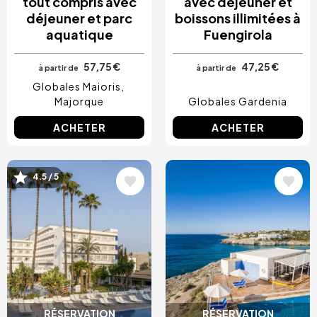
tout compris avec
avec déjeuner et
déjeuner et parc
boissons illimitées à
aquatique
Fuengirola
57,75 €
47,25 €
à partir de
à partir de
Globales Maioris
Majorque
Globales Gardenia
ACHETER
ACHETER
4.5 / 5
Image
Image
RÉSERVATION
RÉSERVATION