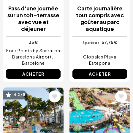
Pass d'une journée
Carte journalière
sur un toit-terrasse
tout compris avec
avec vue et
goûter au parc
déjeuner
aquatique
35 €
57,75 €
à partir de
Four Points by Sheraton
Barcelona Airport
Globales Playa
Barcelone
Estepona
ACHETER
ACHETER
4.2 / 5
Image
Image