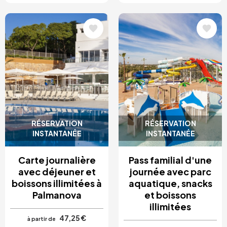
Image
Image
RÉSERVATION
RÉSERVATION
INSTANTANÉE
INSTANTANÉE
Carte journalière
Pass familial d'une
avec déjeuner et
journée avec parc
boissons illimitées à
aquatique, snacks
Palmanova
et boissons
illimitées
47,25 €
à partir de