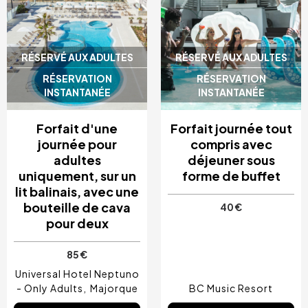
RÉSERVÉ AUX ADULTES
RÉSERVÉ AUX ADULTES
RÉSERVATION
RÉSERVATION
INSTANTANÉE
INSTANTANÉE
Forfait d'une
Forfait journée tout
journée pour
compris avec
adultes
déjeuner sous
uniquement, sur un
forme de buffet
lit balinais, avec une
bouteille de cava
40 €
pour deux
85 €
Universal Hotel Neptuno
- Only Adults
Majorque
BC Music Resort