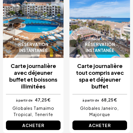
RÉSERVATION
RÉSERVATION
INSTANTANÉE
INSTANTANÉE
Carte journalière
Carte journalière
avec déjeuner
tout compris avec
buffet et boissons
spa et déjeuner
illimitées
buffet
47,25 €
68,25 €
à partir de
à partir de
Globales Tamaimo
Globales Janeiro
Tropical
Tenerife
Majorque
ACHETER
ACHETER