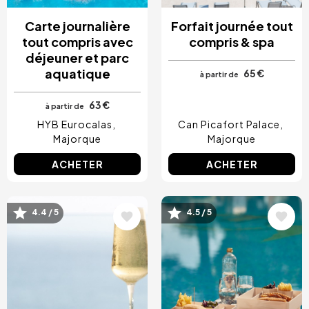
Carte journalière
Forfait journée tout
tout compris avec
compris & spa
déjeuner et parc
aquatique
65 €
à partir de
63 €
à partir de
HYB Eurocalas
Can Picafort Palace
Majorque
Majorque
ACHETER
ACHETER
4.4 / 5
4.5 / 5
Image
Image