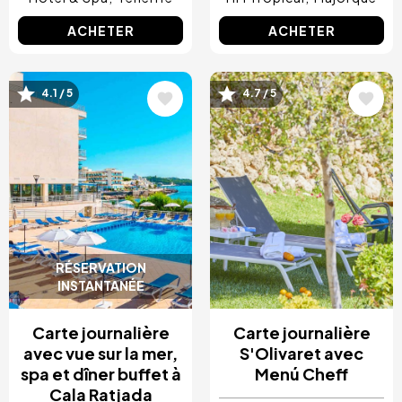
ACHETER
ACHETER
4.1 / 5
4.7 / 5
Image
Image
RÉSERVATION
INSTANTANÉE
Carte journalière
Carte journalière
avec vue sur la mer,
S'Olivaret avec
spa et dîner buffet à
Menú Cheff
Cala Ratjada