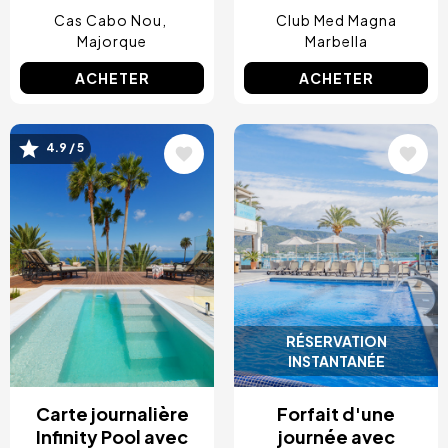
Cas Cabo Nou
Club Med Magna
Majorque
Marbella
ACHETER
ACHETER
4.9 / 5
Image
Image
RÉSERVATION
INSTANTANÉE
Carte journalière
Forfait d'une
Infinity Pool avec
journée avec