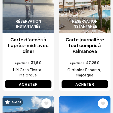
RÉSERVATION
RÉSERVATION
INSTANTANÉE
INSTANTANÉE
Carte d'accès à
Carte journalière
l'après-midi avec
tout compris à
dîner
Palmanova
31,5 €
47,25 €
à partir de
à partir de
HM Gran Fiesta
Globales Panamá
Majorque
Majorque
ACHETER
ACHETER
4.2 / 5
Image
Image