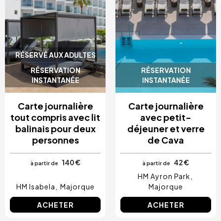
RÉSERVÉ AUX ADULTES
RÉSERVATION
RÉSERVATION
INSTANTANÉE
INSTANTANÉE
Carte journalière
Carte journalière
tout compris avec lit
avec petit-
balinais pour deux
déjeuner et verre
personnes
de Cava
140 €
42 €
à partir de
à partir de
HM Ayron Park
HM Isabela
Majorque
Majorque
ACHETER
ACHETER