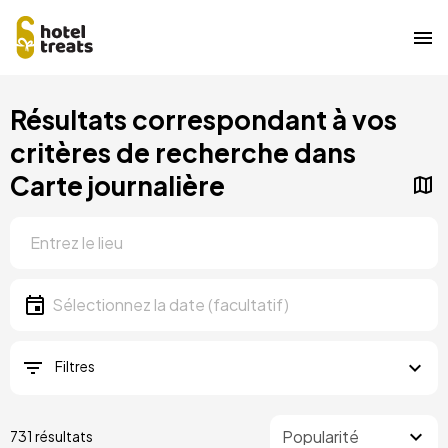
Aller
Résultats correspondant à vos
au
contenu
critères de recherche dans
principal
Carte journalière
Localisation
Localisation
Date
Sélectionnez la date
Filtres
731 résultats