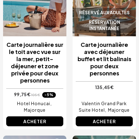
RÉSERVÉ AUX ADULTES
RÉSERVATION
INSTANTANÉE
Carte journalière sur
Carte journalière
le toit avec vue sur
avec déjeuner
la mer, petit-
buffet et lit balinais
déjeuner et zone
pour deux
privée pour deux
personnes
personnes
135,45 €
99,75 €
-5%
105 €
Hotel Honucai
Valentin Grand Park
Majorque
Suite Hotel
Majorque
ACHETER
ACHETER