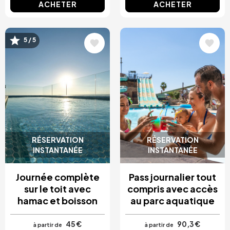
ACHETER
ACHETER
5 / 5
Image
Image
RÉSERVATION
RÉSERVATION
INSTANTANÉE
INSTANTANÉE
Journée complète
Pass journalier tout
sur le toit avec
compris avec accès
hamac et boisson
au parc aquatique
45 €
90,3 €
à partir de
à partir de