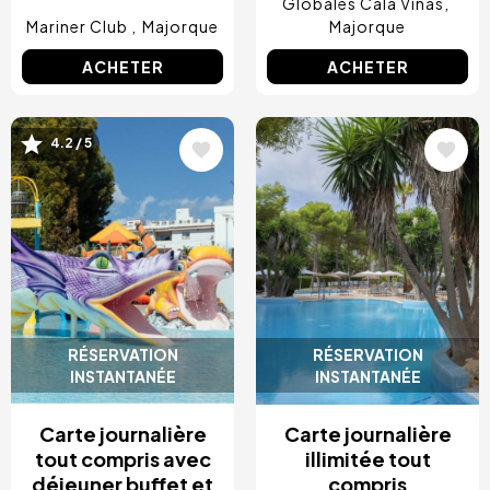
Globales Cala Viñas
Mariner Club
Majorque
Majorque
ACHETER
ACHETER
4.2 / 5
Image
Image
RÉSERVATION
RÉSERVATION
INSTANTANÉE
INSTANTANÉE
Carte journalière
Carte journalière
tout compris avec
illimitée tout
déjeuner buffet et
compris