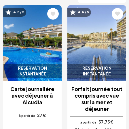
4.2 / 5
4.4 / 5
Image
Image
RÉSERVATION
RÉSERVATION
INSTANTANÉE
INSTANTANÉE
Carte journalière
Forfait journée tout
avec déjeuner à
compris avec vue
Alcudia
sur la mer et
déjeuner
27 €
à partir de
57,75 €
à partir de