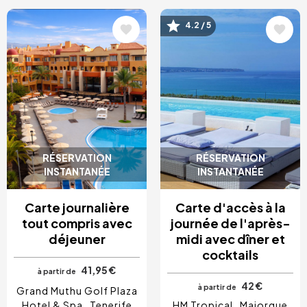
4.2 / 5
Image
Image
RÉSERVATION
RÉSERVATION
INSTANTANÉE
INSTANTANÉE
Carte journalière
Carte d'accès à la
tout compris avec
journée de l'après-
déjeuner
midi avec dîner et
cocktails
41,95 €
à partir de
42 €
à partir de
Grand Muthu Golf Plaza
Hotel & Spa
Tenerife
HM Tropical
Majorque