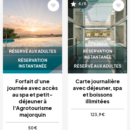
4 / 5
Image
Image
RÉSERVÉ AUX ADULTES
RÉSERVATION
INSTANTANÉE
RÉSERVATION
INSTANTANÉE
RÉSERVÉ AUX ADULTES
Forfait d'une
Carte journalière
journée avec accès
avec déjeuner, spa
au spa et petit-
et boissons
déjeuner à
illimitées
l'Agrotourisme
majorquin
123,9 €
50 €