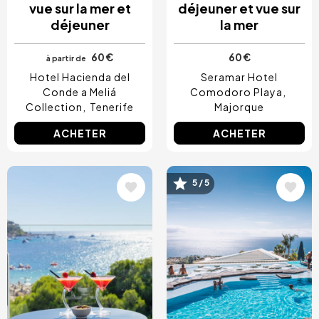
vue sur la mer et
déjeuner et vue sur
déjeuner
la mer
60 €
60 €
à partir de
Hotel Hacienda del
Seramar Hotel
Conde a Meliá
Comodoro Playa
Collection
Tenerife
Majorque
ACHETER
ACHETER
5 / 5
Image
Image