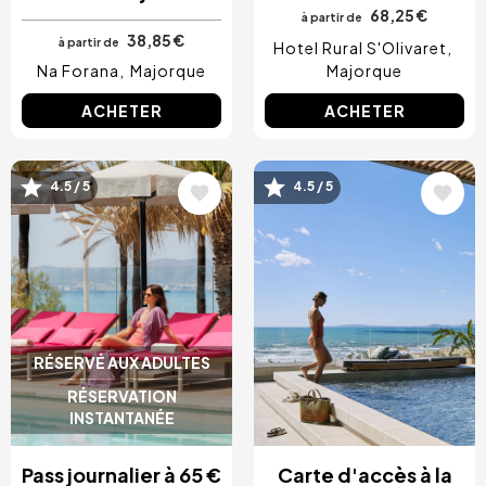
68,25 €
à partir de
38,85 €
à partir de
Hotel Rural S'Olivaret
Na Forana
Majorque
Majorque
ACHETER
ACHETER
4.5 / 5
4.5 / 5
Image
Image
RÉSERVÉ AUX ADULTES
RÉSERVATION
INSTANTANÉE
Pass journalier à 65 €
Carte d'accès à la