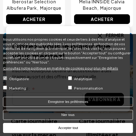
Iberostar Selection
Melia INNSiDE Calvia
Albufera Park
Majorque
Beach
Majorque
ACHETER
ACHETER
FERMER
Nous utilisons nos propres cookies et ceux de tiers à des fins d'analyse et
4.9 / 5
4.1 / 5
Image
Image
Offrez-vous le plaisir que
vous montrons des publicités liées à vos préférences, en fonction de vos
habitudes de navigation (par exemple, les sites Web visités). Vous pouvez
accepter les cookies en cliquant sur le bouton "Accepter tout" ou configurer
vous méritez!
ou refuser leur utilisation en cliquant respectivement sur "Enregistrer les
préférences" ou "Nier tous".
Consultez notre politique en matière de cookies pour plus de détails
Inscrivez-vous pour obtenir un accès exclusif à des
tirages au sort et des offres dans votre ville.
Obligatoire
Analytique
Courriel :
Marketing
Personnalisation
RÉSERVATION
RÉSERVATION
S'ABONNER À
Enregistrer les préférences
INSTANTANÉE
INSTANTANÉE
Nier tous
Carte journalière
Carte journalière
pour la piscine avec
avec boissons
Accepter tout
vue sur la mer en
illimitées et