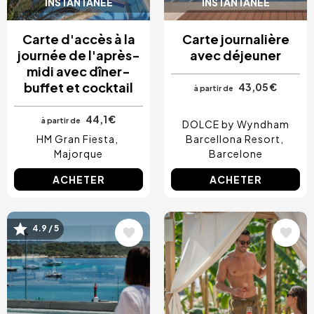
INSTANTANÉE
INSTANTANÉE
Carte d'accès à la
Carte journalière
journée de l'après-
avec déjeuner
midi avec dîner-
buffet et cocktail
43,05 €
à partir de
44,1 €
à partir de
DOLCE by Wyndham
HM Gran Fiesta
Barcellona Resort
Majorque
Barcelone
ACHETER
ACHETER
4.9 / 5
Image
Image