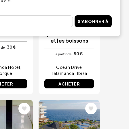
 ville.
INSTANTANÉE
ournalière
Carte journalière
S'ABONNER À
 petit-
avec 50€ de crédit
er buffet
pour la nourriture
et les boissons
30 €
r de
50 €
à partir de
inca Hotel
Ocean Drive
orque
Talamanca
Ibiza
HETER
ACHETER
Image