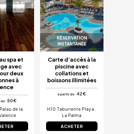
RÉSERVATION
INSTANTANÉE
au spa et
Carte d'accès à la
ge avec
piscine avec
our deux
collations et
onnes à
boissons illimitées
lence
42 €
à partir de
50 €
r de
Palau de la
H10 Taburiente Playa
Valence
La Palma
HETER
ACHETER