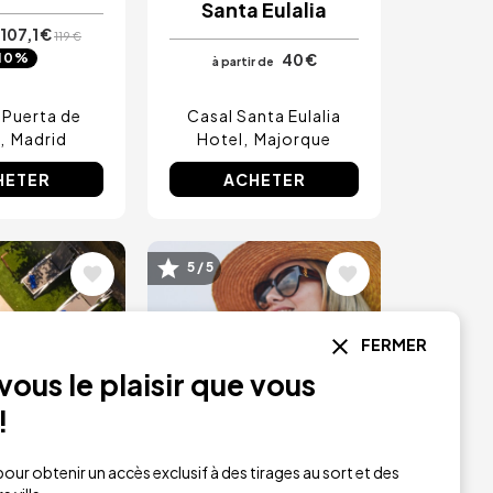
Santa Eulalia
107,1 €
119 €
40 €
10%
à partir de
Puerta de
Casal Santa Eulalia
Madrid
Hotel
Majorque
HETER
ACHETER
5 / 5
Image
FERMER
ous le plaisir que vous
!
our obtenir un accès exclusif à des tirages au sort et des
RÉSERVATION