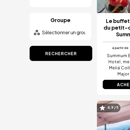
Groupe
Le buffet
du petit-
Sum
à partir de
RECHERCHER
Summum B
Hotel, m
Meliá Col
Majo
ACHE
4.9 / 5
Image