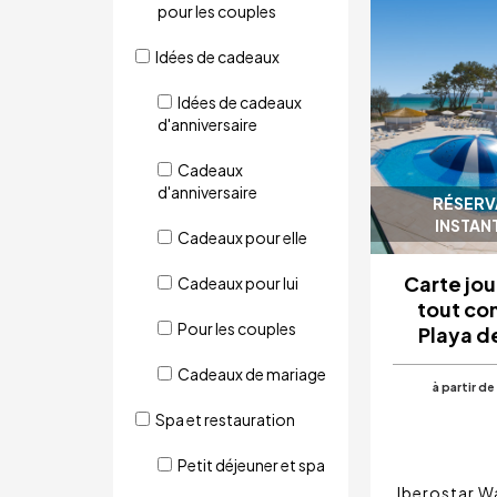
pour les couples
Idées de cadeaux
Idées de cadeaux
d'anniversaire
Cadeaux
d'anniversaire
RÉSERV
INSTAN
Cadeaux pour elle
Carte jou
Cadeaux pour lui
tout co
Pour les couples
Playa d
Cadeaux de mariage
à partir de
Spa et restauration
Petit déjeuner et spa
Iberostar W