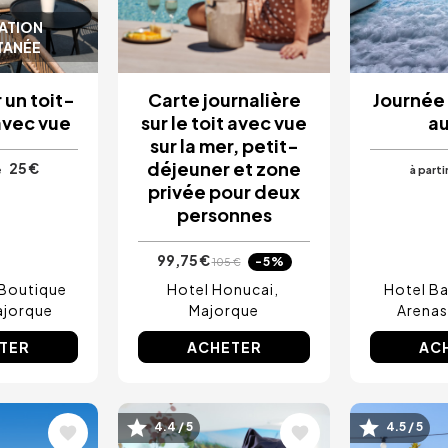
ATION
TANÉE
 un toit-
Carte journalière
Journée
avec vue
sur le toit avec vue
au
sur la mer, petit-
déjeuner et zone
25 €
e
à parti
privée pour deux
personnes
99,75 €
-5%
105 €
 Boutique
Hotel Honucai
Hotel Ba
ajorque
Majorque
Arenas
TER
ACHETER
AC
4.4 / 5
4.5 / 5
Image
Image