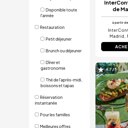
InterCon
de Ma
Disponible toute
l'année
à partir d
Restauration
InterCont
Madrid
Petit déjeuner
ACHE
Brunch ou déjeuner
Dîner et
gastronomie
4.7 / 5
Image
Thé de l'après-midi,
boissons et tapas
Réservation
instantanée
Pour les familles
Meilleures offres