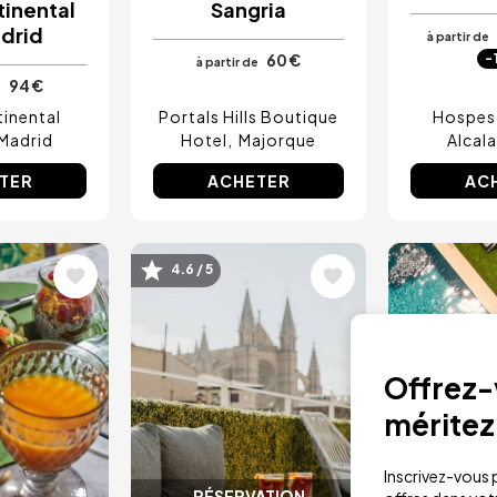
tinental
Sangria
drid
à partir de
60 €
-
à partir de
94 €
e
inental
Portals Hills Boutique
Hospes 
Madrid
Hotel
Majorque
Alcala
TER
ACHETER
AC
4.6 / 5
Image
Image
Offrez-v
méritez
Inscrivez-vous p
RÉSERVATION