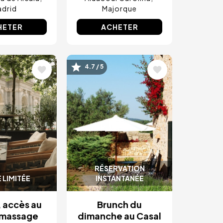
drid
Majorque
HETER
ACHETER
4.7 / 5
Image
RÉSERVATION
 LIMITÉE
INSTANTANÉE
 accès au
Brunch du
 massage
dimanche au Casal