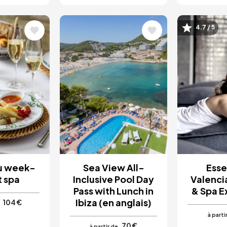
4.7 / 5
Image
Image
u week-
Sea View All-
Esse
t spa
Inclusive Pool Day
Valenci
Pass with Lunch in
& Spa E
Ibiza (en anglais)
104 €
à parti
70 €
à partir de