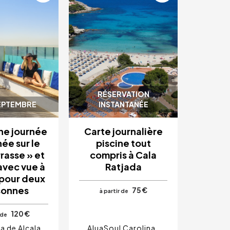
RÉSERVATION
EPTEMBRE
INSTANTANÉE
ne journée
Carte journalière
ée sur le
piscine tout
rasse » et
compris à Cala
avec vue à
Ratjada
pour deux
sonnes
75 €
à partir de
120 €
 de
a de Alcala
AluaSoul Carolina