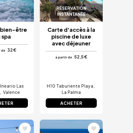
RÉSERVATION
INSTANTANÉE
 bien-être
Carte d'accès à la
 spa
piscine de luxe
avec déjeuner
32 €
r de
52,5 €
à partir de
lneario Las
H10 Taburiente Playa
Valence
La Palma
HETER
ACHETER
Image