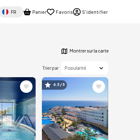
Select your language
FR
Panier
Favoris
S'identifier
Montrer sur la carte
Trier par
4.5 / 5
Image