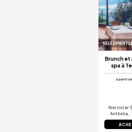
SEULEMENT L
Brunch et
spa à T
à partir d
Iberostar 
Anthelia
ACHE