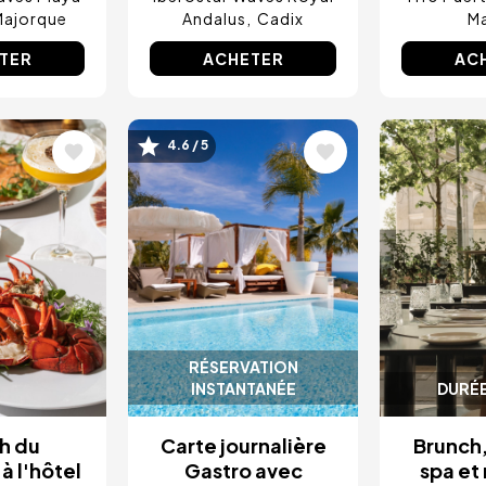
Majorque
Andalus
Cadix
Ma
TER
ACHETER
AC
4.6 / 5
Image
Image
RÉSERVATION
INSTANTANÉE
DURÉE
h du
Carte journalière
Brunch,
à l'hôtel
Gastro avec
spa et