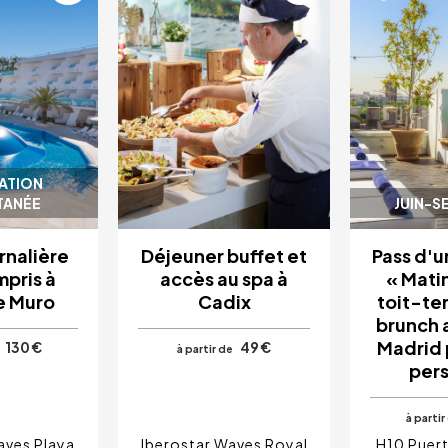
ATION
TANÉE
JUIN-S
rnalière
Déjeuner buffet et
Pass d'u
mpris à
accès au spa à
« Matin
e Muro
Cadix
toit-ter
brunch 
Madrid 
130 €
49 €
à partir de
per
à partir
aves Playa
Iberostar Waves Royal
H10 Puert