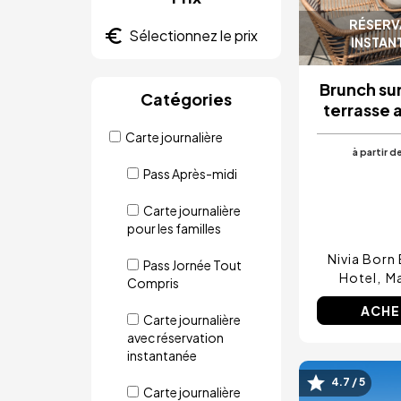
RÉSERV
INSTAN
Brunch sur
Catégories
terrasse 
Carte journalière
à partir d
Pass Après-midi
Carte journalière
pour les familles
Nivia Born
Pass Jornée Tout
Hotel
M
Compris
ACHE
Carte journalière
avec réservation
instantanée
4.7 / 5
Image
Carte journalière