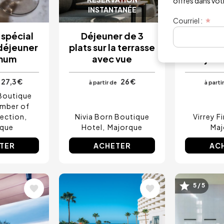
offres dans votre
INSTANTANÉE
Courriel :
 spécial
Déjeuner de 3
Carte j
déjeuner
plats sur la terrasse
avec
mum
avec vue
déjeun
27,3 €
26 €
à partir de
à parti
outique
ember of
lection
Nivia Born Boutique
Virrey F
rque
Hotel
Majorque
Maj
TER
ACHETER
AC
5 / 5
Image
Image