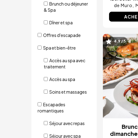
Brunch ou déjeuner
de Muro
& Spa
ACHE
Dîner et spa
Offres d'escapade
4.9 / 5
Image
Spa et bien-être
Accès au spa avec
traitement
Accès au spa
Soins et massages
Escapades
romantiques
Séjour avec repas
Brunc
dimanche 
Séjour avec spa