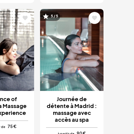
5 / 5
Image
nce of
Journée de
a Massage
détente à Madrid :
xperience
massage avec
accès au spa
75 €
r de
90 €
à partir de