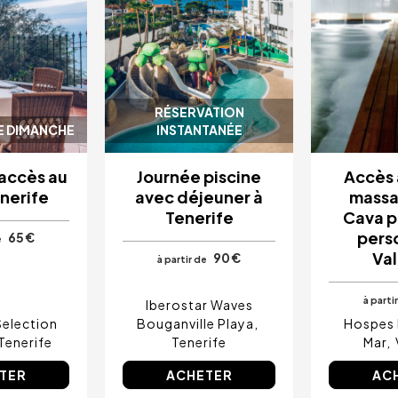
RÉSERVATION
E DIMANCHE
INSTANTANÉE
 accès au
Journée piscine
Accès 
enerife
avec déjeuner à
massa
Tenerife
Cava p
pers
65 €
e
Va
90 €
à partir de
à parti
Iberostar Waves
Selection
Bouganville Playa
Hospes 
Tenerife
Tenerife
Mar
TER
ACHETER
AC