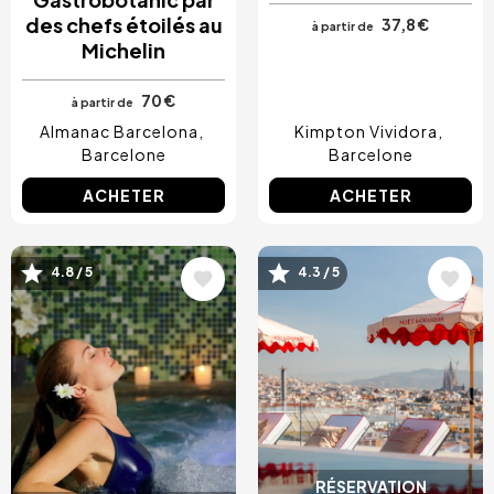
des chefs étoilés au
37,8 €
à partir de
Michelin
70 €
à partir de
Almanac Barcelona
Kimpton Vividora
Barcelone
Barcelone
ACHETER
ACHETER
Image
Image
4.8 / 5
4.3 / 5
RÉSERVATION