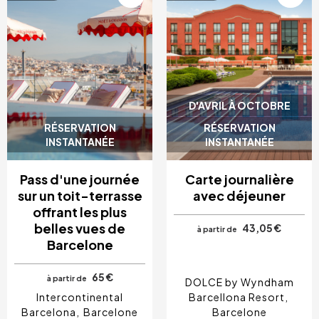
D'AVRIL À OCTOBRE
RÉSERVATION
RÉSERVATION
INSTANTANÉE
INSTANTANÉE
Pass d'une journée
Carte journalière
sur un toit-terrasse
avec déjeuner
offrant les plus
belles vues de
43,05 €
à partir de
Barcelone
65 €
à partir de
DOLCE by Wyndham
Intercontinental
Barcellona Resort
Barcelona
Barcelone
Barcelone