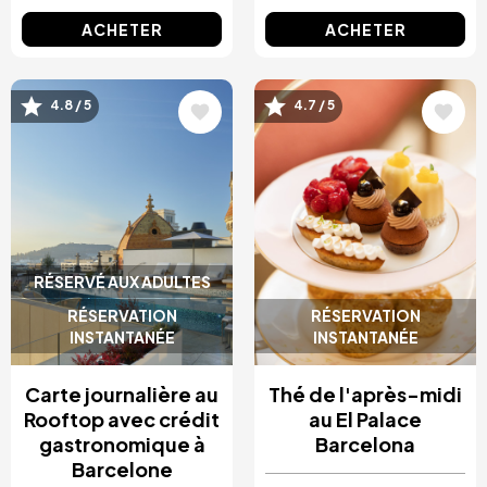
ACHETER
ACHETER
Image
Image
4.8 / 5
4.7 / 5
RÉSERVÉ AUX ADULTES
RÉSERVATION
RÉSERVATION
INSTANTANÉE
INSTANTANÉE
Carte journalière au
Thé de l'après-midi
Rooftop avec crédit
au El Palace
gastronomique à
Barcelona
Barcelone