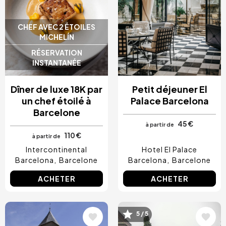
CHEF AVEC 2 ÉTOILES
MICHELÍN
RÉSERVATION
INSTANTANÉE
Dîner de luxe 18K par
Petit déjeuner El
un chef étoilé à
Palace Barcelona
Barcelone
45 €
à partir de
110 €
à partir de
Intercontinental
Hotel El Palace
Barcelona
Barcelone
Barcelona
Barcelone
ACHETER
ACHETER
Image
Image
5 / 5