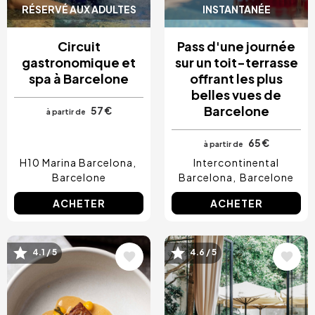
RÉSERVÉ AUX ADULTES
INSTANTANÉE
Circuit
Pass d'une journée
gastronomique et
sur un toit-terrasse
spa à Barcelone
offrant les plus
belles vues de
Barcelone
57 €
à partir de
65 €
à partir de
H10 Marina Barcelona
Intercontinental
Barcelone
Barcelona
Barcelone
ACHETER
ACHETER
Image
Image
4.1 / 5
4.6 / 5