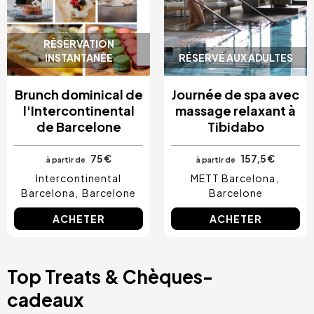
RÉSERVATION
INSTANTANÉE
RÉSERVÉ AUX ADULTES
Brunch dominical de
Journée de spa avec
l'Intercontinental
massage relaxant à
de Barcelone
Tibidabo
75 €
157,5 €
à partir de
à partir de
Intercontinental
METT Barcelona
Barcelona
Barcelone
Barcelone
ACHETER
ACHETER
Top Treats & Chèques-
cadeaux