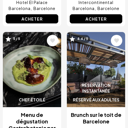
Hotel El Palace
Intercontinental
Barcelona
Barcelone
Barcelona
Barcelone
ACHETER
ACHETER
Image
Image
5 / 5
4.6 / 5
RÉSERVATION
INSTANTANÉE
CHEF ÉTOILÉ
RÉSERVÉ AUX ADULTES
Menu de
Brunch sur le toit de
dégustation
Barcelone
Gastrobotanic par