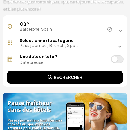
Expériences gastronomiques, spa, carte journalière, escapades,
et bien plus encore !
Ciutat Vella
Où ?
Diagonale
Hospitalet de Llobregat
La Garriga
Sélectionnez la catégorie
Las Ramblas
Pass journée, Brunch, Spa...
Les Corts
Montjuic
Une date en tête ?
Paseo de Gracia
Pineda de Mar
Plaza Cataluña
RECHERCHER
Sant Esteve Sesrovires
Sant Marti
Sants
Sitges
Tibidabo
Vallromanes
Vila Olimpica
Viladecans