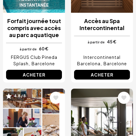
INSTANTANÉE
Forfait journée tout
Accès au Spa
compris avec accès
Intercontinental
au parc aquatique
45 €
à partir de
60 €
à partir de
FERGUS Club Pineda
Intercontinental
Splash
Barcelone
Barcelona
Barcelone
ACHETER
ACHETER
Image
Image
4.8 / 5