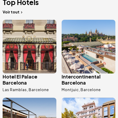
Top Hôtels
Voir tout
Image
Image
Hotel El Palace
Intercontinental
Barcelona
Barcelona
Las Ramblas
Barcelone
Montjuic
Barcelone
Image
Image