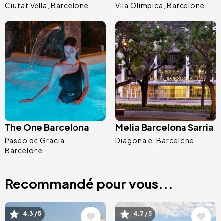
Ciutat Vella
Barcelone
Vila Olimpica
Barcelone
Image
Image
The One Barcelona
Melia Barcelona Sarria
Paseo de Gracia
Diagonale
Barcelone
Barcelone
Recommandé pour vous...
Image
Image
4.3 / 5
4.7 / 5