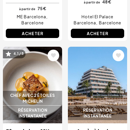
48 €
à partir de
75 €
à partir de
ME Barcelona
Hotel El Palace
Barcelone
Barcelona
Barcelone
ACHETER
ACHETER
Image
Image
4.1 / 5
CHEF AVEC 2 ÉTOILES
MICHELÍN
RÉSERVATION
RÉSERVATION
INSTANTANÉE
INSTANTANÉE