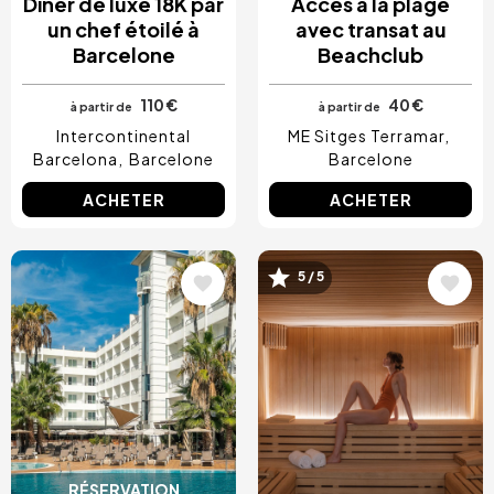
Dîner de luxe 18K par
Accès à la plage
un chef étoilé à
avec transat au
Barcelone
Beachclub
110 €
40 €
à partir de
à partir de
Intercontinental
ME Sitges Terramar
Barcelona
Barcelone
Barcelone
ACHETER
ACHETER
Image
Image
5 / 5
RÉSERVATION