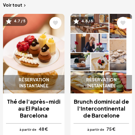
Voir tout
Image
Image
4.7 / 5
4.8 / 5
RÉSERVATION
RÉSERVATION
INSTANTANÉE
INSTANTANÉE
Thé de l'après-midi
Brunch dominical de
au El Palace
l'Intercontinental
Barcelona
de Barcelone
48 €
75 €
à partir de
à partir de