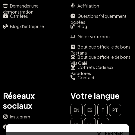
Demander une
Acffiliation
démonstration
Carrières
Questions fréquemment
posées
Blog d'entreprise
Blog
Gérez votre bon
Boutique officielle de bons
Pestana
Boutique officielle de bons
Vila Galé
Coffrets Cadeaux
Paradores
Contact
Réseaux
Votre langue
sociaux
EN
ES
IT
PT
Instagram
DE
FR
NL
Facebook
FERMER