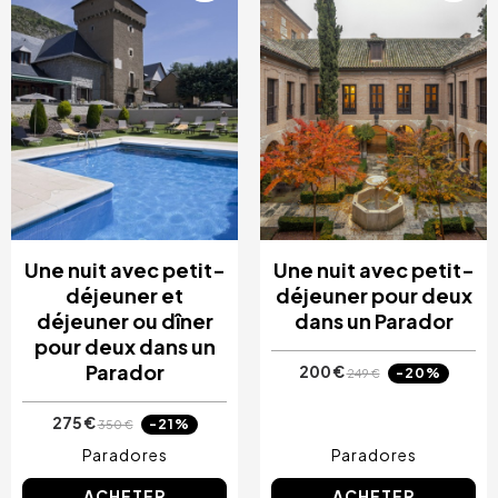
Une nuit avec petit-
Une nuit avec petit-
déjeuner et
déjeuner pour deux
déjeuner ou dîner
dans un Parador
pour deux dans un
Parador
200 €
-20%
249 €
275 €
-21%
350 €
Paradores
Paradores
ACHETER
ACHETER