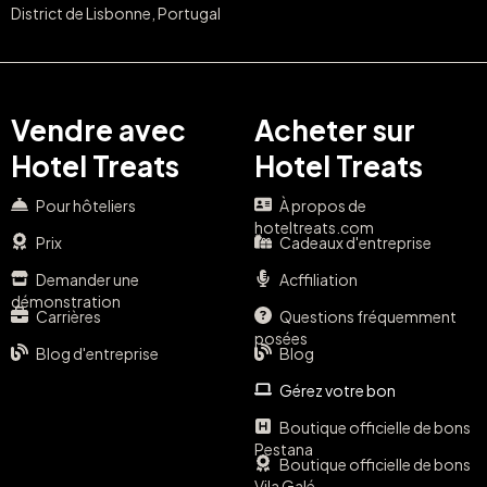
District de Lisbonne, Portugal
Vendre avec
Acheter sur
Hotel Treats
Hotel Treats
Pour hôteliers
À propos de
hoteltreats.com
Prix
Cadeaux d'entreprise
Demander une
Acffiliation
démonstration
Carrières
Questions fréquemment
posées
Blog d'entreprise
Blog
Gérez votre bon
Boutique officielle de bons
Pestana
Boutique officielle de bons
Vila Galé