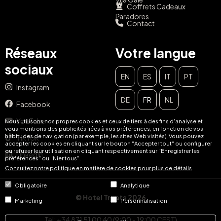
Coffrets Cadeaux
Paradores
Contact
Réseaux
Votre langue
sociaux
EN
ES
IT
PT
Instagram
DE
FR
NL
Facebook
YouTube
Nous utilisons nos propres cookies et ceux de tiers à des fins d'analyse et
vous montrons des publicités liées à vos préférences, en fonction de vos
habitudes de navigation (par exemple, les sites Web visités). Vous pouvez
TikTok
accepter les cookies en cliquant sur le bouton "Accepter tout" ou configurer
ou refuser leur utilisation en cliquant respectivement sur "Enregistrer les
LinkedIn
préférences" ou "Nier tous".
Consultez notre politique en matière de cookies pour plus de détails
Obligatoire
Analytique
© Hotel Treats 2026
Marketing
Personnalisation
Tel: +34 871 51 00 40 (9:00 - 19:00 CEST)