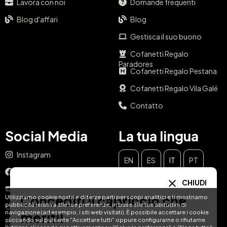
Lavora con noi
Domande frequenti
Blog d'affari
Blog
Gestisca il suo buono
Cofanetti Regalo
Paradores
Cofanetti Regalo Pestana
Cofanetti Regalo Vila Galé
Contatto
Social Media
La tua lingua
Instagram
EN
ES
IT
PT
Facebook
CHIUDI
DE
FR
NL
YouTube
Concediti il capriccio che
Utilizziamo cookie nostri e di terze parti per scopi analitici e ti mostriamo
pubblicità relativa alle tue preferenze, in base alle tue abitudini di
TikTok
navigazione (ad esempio, i siti web visitati). È possibile accettare i cookie
meriti!
cliccando sul pulsante "Accettare tutti" oppure configurarne o rifiutarne
LinkedIn