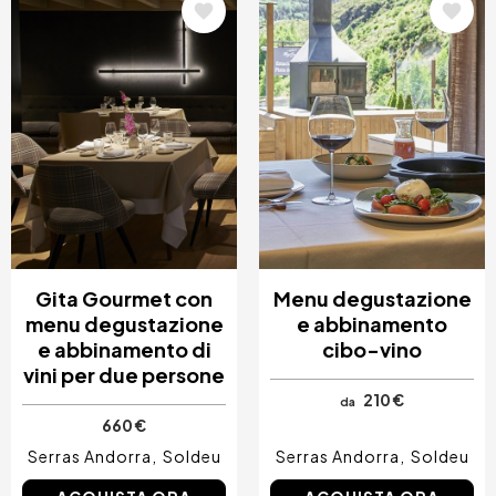
Immagine
Immagine
Gita Gourmet con
Menu degustazione
menu degustazione
e abbinamento
e abbinamento di
cibo-vino
vini per due persone
210 €
da
660 €
Serras Andorra
Soldeu
Serras Andorra
Soldeu